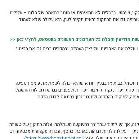
לקוי, שימוש בכבלים לא מתאימים או חוסר התאמה של הלוח – עלולות
יפה. גם אם ההתקנה נראית תקינה לעין, היא עלולה שלא לעמוד
 מודיעין וקבלת כל העדכונים ראשונים בווטסאפ, לחץ/י כאן <<
שוללת את האחריות של יצרן העמדה, ובמקרים רבים גם את הכיסוי
חשמל בבית או בבניין, יוודא שהיא יכולה לשאת את עומס הטעינה
פחת ייעודי, נקודת חיבור ייעודית ולפעמים גם שדרוג לוח החשמל.
אימה, למיקום ההתקנה ולחיבור נכון בהתאם לדגם הרכב.
ה, אך יש לזכור שמדובר בהשקעה משתלמת. עלות התיקון של טעויות
ק – עלולות להיות גבוהות בהרבה. בנוסף, עבודה מקצועית מבטיחה גם
נוסף היכנסו לאתר שלנו >>>
https://www.boost-point.co.il/