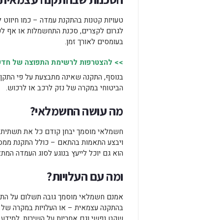
טעויות קטנות בהתקנת עמדה – כמו חיווט 
לגרום לקצרים, סכנת התחשמלות או אף לשר
בעומסים לאורך זמן.
>> להצטרפות לרשימת התפוצה של חדשות
בנוסף, התקנה שאינה מתבצעת על פי התקן 
הביטוחי במקרה של נזק לרכב או לרכוש.
מה עושה החשמלאי?
חשמלאי מוסמך יבחן קודם כל את תשתית ה
ויבצע התאמות בהתאם – כולל התקנת ממסר 
הוא גם יוכל לייעץ בנוגע לסוג העמדה המת
ומה עם העלויות?
אמנם חשמלאי מוסמך גובה תשלום על התקנ
בהתקנה עצמאית – או העלויות במקרה של נז
שקט נפשי וגם אחריות על השירות, למידע 