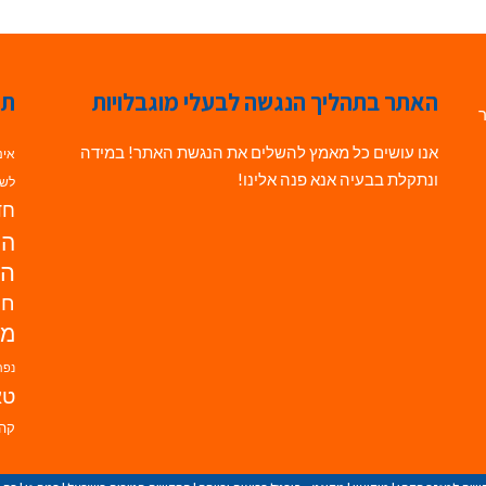
האתר בתהליך הנגשה לבעלי מוגבלויות
תג
ר
אנו עושים כל מאמץ להשלים את הנגשת האתר! במידה
אינ
ונתקלת בבעיה אנא פנה אלינו!
לשי
חדש
הנ
הד
חי
מו
נפת
טא
קהי