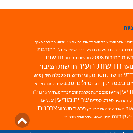
יות
בר מצווה
טרנט
אתר השבוע
בני נוער
בריאות ורפואה
האגף
בתי ספר
התנדבות
המלצת דתילי
רותים חברתיים
הרב אליעזר שינוולד
חדשות
ות בחירות 2008
חדשות הבידור
חדשות העיר
חדשות הציבור
וער
תי
חדשות חסד מקומי
חדשות כלכלה
חידון פ"ש
ים ביבס
טיולים וטבע
חינוך
כתבות
ילדים
מד"א
חנוכה
דיעין
נדל"ן
מודיעין מכבים רעות
מלחמת חרבות ברזל
משרד החינוך
עיריית מודיעין
עמיעד
ספורט
ספרים
נשים
לי בנט
צרכנות
וב
פרשת השבוע
פארק ענבה
פינת האימוץ
גליל
קורונה
לה
תרבות
ראיון 4X6X8
שכונת נופים
לרא