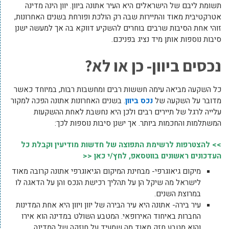
תשומת ליבם של הישראלים היא העיר אתונה ביוון. יוון הינה מדינה
אטרקטיבית מאוד והתיירות שבה רק הולכת ופורחת בשנים האחרונות,
זוהי אחת הסיבות שרבים בוחרים להשקיע דווקא בה אך למעשה ישנן
סיבות נוספות אותן מיד נציג בפניכם.
נכסים ביוון- כן או לא?
כל השקעה מביאה עימה חששות רבים ומחשבות רבות, במיוחד כאשר
מדובר על השקעה של
נכס ביוון
. בשנים האחרונות אתונה הפכה למקור
עלייה לרגל של תיירים רבים ולכן היא נחשבת לאחת ההשקעות
המשתלמות והחכמות ביותר. אך ישנן סיבות נוספות לכך:
>> להצטרפות לרשימת התפוצה של חדשות מודיעין וקבלת כל
העדכונים ראשונים בווטסאפ, לחץ/י כאן <<
מיקום גיאוגרפי- מבחינת המיקום הגיאוגרפי אתונה קרובה מאוד
לישראל מה שיקל הן על תהליך רכישת הנכס והן על הדאגה לו
במרוצת השנים.
עיר בירה- אתונה היא עיר הבירה של יוון ויוון היא אחת המדינות
החברות באיחוד האירופאי. המטבע השולט במדינה הוא אירו
והוא מטבע חזק מאוד מה שמעיד על חוזקה של המדינה.