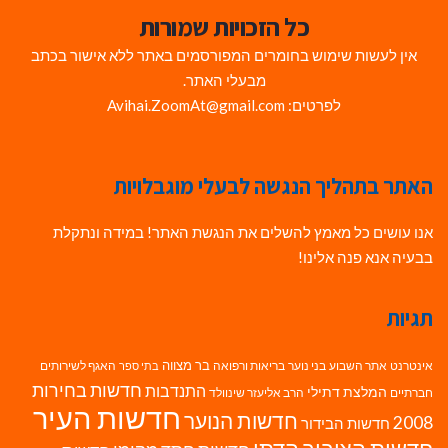
כל הזכויות שמורות
אין לעשות שימוש בחומרים המפורסמים באתר ללא אישור בכתב
מבעלי האתר.
לפרטים: Avihai.ZoomAt@gmail.com
האתר בתהליך הנגשה לבעלי מוגבלויות
אנו עושים כל מאמץ להשלים את הנגשת האתר! במידה ונתקלת
בבעיה אנא פנה אלינו!
תגיות
בר מצווה
אינטרנט
אתר השבוע
בני נוער
בריאות ורפואה
האגף לשירותים
בתי ספר
חדשות בחירות
התנדבות
המלצת דתילי
חברתיים
הרב אליעזר שינוולד
חדשות העיר
חדשות הנוער
2008
חדשות הבידור