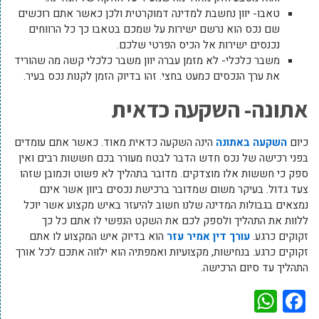
טאבו- יוון נחשבת למדינה דמוקרטית ולכן כאשר אתם רוכשים
שם נכס הוא נרשם ישירות על שמכם בטאבו כך כל הרווחים
נכנסים ישירות אל הכיס הפרטי שלכם.
משבר כלכלי- לא מזמן עברה יוון משבר כלכלי קשה מה שהוריד
את ערך הנכסים כמעט בחצי. זהו בדיוק הזמן לקנות נכס בעיר.
אתונה- השקעה כדאית
כיום
השקעה באתונה
הינה השקעה כדאית מאוד. כאשר אתם עומדים
בפני רכישה של נכס חדש הדבר לבטח מעורר בכם חששות רבים ואין
ספק כי חששות אלו מוצדקים. מדובר בתהליך לא פשוט וכמובן שזהו
צעד גדול. בעיקר משום שמדובר ברכישת נכסים ביוון אשר אינם
נמצאים בגבולות המדינה שלנו חשוב להיעזר באיש מקצוע אשר יוכל
ללוות את התהליך ולספק לכם את השקט הנפשי לו אתם כל כך
זקוקים כרגע.
עורך דין אמיר עזר
הוא בדיוק איש המקצוע לו אתם
זקוקים כרגע. בנחישות, מקצועיות ואמפתיה הוא ילווה אתכם לכל אורך
התהליך עד סיום הרכישה.
WhatsApp
Facebook