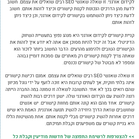
לקידום אורגני. זו שאלה שאנשי SEO רבים שואלים את עצמם. חשוב
לדעת מהן הדרכים הנכונות לקנות קישורים וכיצד לזהות אותם. חשוב
לדעת כיצד ניתן להשתמש בקישורים לקידום אורגני, וכן כיצד ניתן
לזהות אותם.
קניית קישורים לקידום אורגני היא מנהג נפוץ בתעשיית השיווק
הדיגיטלי. אבל זה יכול להיות מסוכן אם אתה לא יודע איך לזהות את
הקישורים הטובים ולהימנע מהרעים. הדבר החשוב ביותר לזכור הוא
שאתה צריך לקנות קישורים רק מאתרים עם סמכות דומיין גבוהה
ומספר לא מבוטל של קישורים נכנסים.
זו שאלה שאנשי SEO רבים שואלים את עצמם. אמנם רכישת קישורים
אינה בלתי חוקית, אך לעתים קרובות היא זוכה לזעף על ידי גוגל מכיוון
שהם רואים בכך לא אתי. התשובה לשאלה זו טמונה במה החברה הייתה
רוצה להשיג עם הקידום האורגני שלה. ישנן דרכים רבות להשיג
קישורים. אחד מהם הוא קונה אותם מחוות קישורים. יש אנשים
שחושבים שזאת הדרך היחידה להשיג תנועה אורגנית. האמת היא שיש
דרכים אחרות להשיג קישורים מבלי לקנות אותם. אחת מהשיטות הללו
היא בניית קשרים עם משפיענים וקבלת תמיכתם.
>> להצטרפות לרשימת התפוצה של חדשות מודיעין וקבלת כל