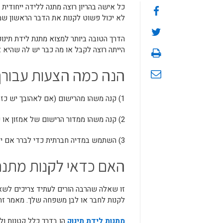
כל אישה בהריון רוצה מתנה ללידה ייחודית
לא יכול פשוט לקנות את הדבר הראשון שמ
הדרך הטובה ביותר למצוא מתנת לידת תינוק
הייתה רוצה לקבל או מה כבר יש לה שהיא 
הנה כמה הצעות עבורך
1) קנה משהו מהרישום (אם לאהובך יש כזה).
2) קנה משהו ממדור הרישום של אמזון או עיין באתר האינטרנט שלהם.
3) השתמש במדיה חברתית כדי לברר אם יש חברים או בני משפחה שאולי יש להם מושג מה הם היו רוצים עבורם
האם כדאי לקנות מתנה
זו שאלה שהרבה הורים לעתיד צריכים לשא
לקנות לחבר או לבן משפחה שלך. מאמר זה י
מתנות לידת תינוק
הן בדרך כלל קטנות ולא