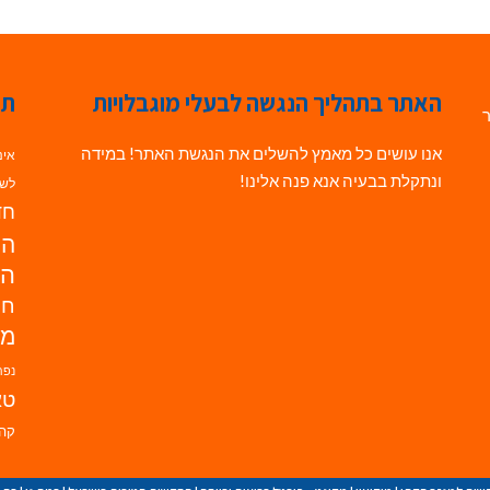
האתר בתהליך הנגשה לבעלי מוגבלויות
תג
ר
אנו עושים כל מאמץ להשלים את הנגשת האתר! במידה
אינ
ונתקלת בבעיה אנא פנה אלינו!
לשי
חדש
הנ
הד
חי
מו
נפת
טא
קהי