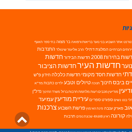
יות
בר מצווה
טרנט
אתר השבוע
בני נוער
בריאות ורפואה
האגף
בתי ספר
התנדבות
המלצת דתילי
רותים חברתיים
הרב אליעזר שינוולד
חדשות
ות בחירות 2008
חדשות הבידור
חדשות העיר
חדשות הציבור
וער
תי
חדשות חסד מקומי
חדשות כלכלה
חידון פ"ש
ים ביבס
טיולים וטבע
חינוך
כתבות
ילדים
מד"א
חנוכה
דיעין
נדל"ן
מודיעין מכבים רעות
מלחמת חרבות ברזל
משרד החינוך
עיריית מודיעין
עמיעד
ספורט
ספרים
נשים
לי בנט
צרכנות
וב
פרשת השבוע
פארק ענבה
פינת האימוץ
גליל
קורונה
לה
תרבות
ראיון 4X6X8
שכונת נופים
לרא