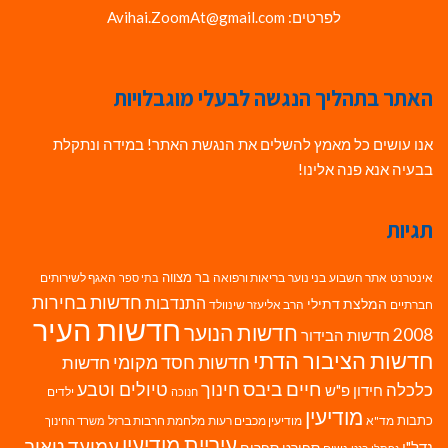
לפרטים: Avihai.ZoomAt@gmail.com
האתר בתהליך הנגשה לבעלי מוגבלויות
אנו עושים כל מאמץ להשלים את הנגשת האתר! במידה ונתקלת
בבעיה אנא פנה אלינו!
תגיות
בר מצווה
אינטרנט
אתר השבוע
בני נוער
בריאות ורפואה
האגף לשירותים
בתי ספר
חדשות בחירות
התנדבות
המלצת דתילי
חברתיים
הרב אליעזר שינוולד
חדשות העיר
חדשות הנוער
2008
חדשות הבידור
חדשות הציבור הדתי
חדשות חסד מקומי
חדשות
חיים ביבס
טיולים וטבע
כלכלה
חינוך
חידון פ"ש
ילדים
חנוכה
מודיעין
כתבות
מד"א
מודיעין מכבים רעות
מלחמת חרבות ברזל
משרד החינוך
עיריית מודיעין
עמיעד טאוב
נדל"ן
ספורט
ספרים