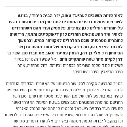
לאור פניות תושבים לעמיעד טאוב, יו"ר הבית היהודי, בנוגע
לשריפות פסולת בכפרים הסמוכים למודיעין מכבים ורעות בדגש
על חומרים רעילים כגון צמיגים, פלסטיק ועוד מהם משתחררים
לאוויר עיר החשמונאים חומרים כגון דיאוקסינים ומתאן, הידועים
כחומרים מסרטנים שגם מחלחלים לאקוויפר המים, ובהמשך
למכתב שיצא בעקבות פניה קודמת של טאוב מטעם סגן שר
הביטחון ח"כ אלי בן דהן, הזמין עמיעד טאוב את חברו סגן השר בן
דהן לקיים סיור שטח שהתקיים היום.
אל עמיעד הצטרפו בסיור
פעילות כנגד סכנת השריפה בכפרים וביניהם: רחל מתיתיה, אינה
מירב
מריאכין
, מירב וישגרוצקי.
בסיור התבצעה סקירה לסגן שר הביטחון על האזורים והכפרים הגורמים
לטרור הסביבתי לצורך פעילות מהירה וממוקדת בנושא וכן הוצג השיפור
שהיה בעקבות פעילותו של סגן השר לפני מספר חודשים. סגן השר
התרשם מחומרת המפגעים המבוצעים בשטח המינהל האזרחי ואשר
פוגעים בעיר ברכזית בישראל והבטיח כי ינחה את המנהל האזרחי
להמשיך ולפעול כנגד מבצעי השריפות בכל האמצעים העומדים לרשותו
וכן במקביל יבדוק הקמת מטמנה באזורים אלו. עוד התחייב סגן שר