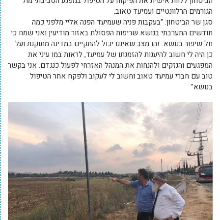
הביטחון ללוות אישית את הפיקוח על הטיפול במפגע הסביבתי מול
הגורמים הרלוונטיים ועמיעד טאוב.
סגן שר הביטחון: "בעקבות פניה שעמיעד הפנה אליי מלפני כמה
חודשים התערבתי בנושא שריפות הפסולת באזור מודיעין ואני שמח כי
חל שיפור בנושא. זהו מצב שאיננו יכול להתקיים במדינה מתוקנת ועל
כן היה לי חשוב להיענות להזמנתו של עמיעד, לראות במו עיני את
המפגעים והנזקים ולהנחות את המנהל האזרחי לפעול כנגדם. אני בקשר
טוב עם חברי עמיעד טאוב וחשוב לי לעקוב ולפקח אחר הטיפול
בנושא"