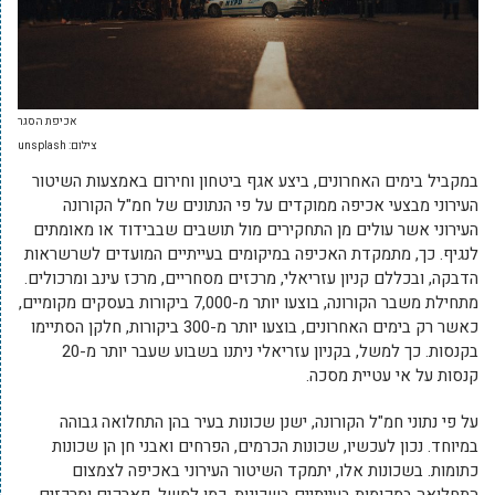
אכיפת הסגר
צילום: unsplash
במקביל בימים האחרונים, ביצע אגף ביטחון וחירום באמצעות השיטור
העירוני מבצעי אכיפה ממוקדים על פי הנתונים של חמ"ל הקורונה
העירוני אשר עולים מן התחקירים מול תושבים שבבידוד או מאומתים
לנגיף. כך, מתמקדת האכיפה במיקומים בעייתיים המועדים לשרשראות
הדבקה, ובכללם קניון עזריאלי, מרכזים מסחריים, מרכז עינב ומרכולים.
מתחילת משבר הקורונה, בוצעו יותר מ-7,000 ביקורות בעסקים מקומיים,
כאשר רק בימים האחרונים, בוצעו יותר מ-300 ביקורות, חלקן הסתיימו
בקנסות. כך למשל, בקניון עזריאלי ניתנו בשבוע שעבר יותר מ-20
קנסות על אי עטיית מסכה.
על פי נתוני חמ"ל הקורונה, ישנן שכונות בעיר בהן התחלואה גבוהה
במיוחד. נכון לעכשיו, שכונות הכרמים, הפרחים ואבני חן הן שכונות
כתומות. בשכונות אלו, יתמקד השיטור העירוני באכיפה לצמצום
התחלואה במקומות בעייתיים בשכונות, כמו למשל, פארקים ומרכזים