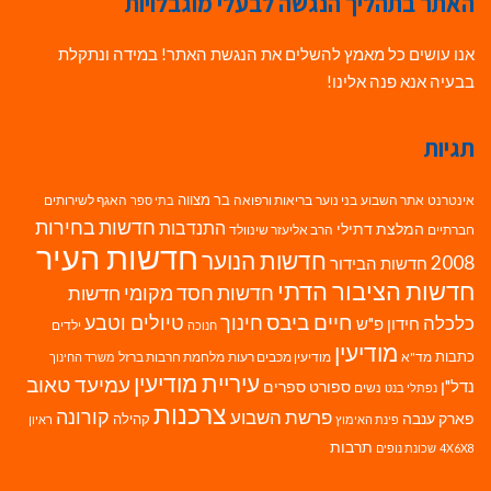
האתר בתהליך הנגשה לבעלי מוגבלויות
אנו עושים כל מאמץ להשלים את הנגשת האתר! במידה ונתקלת
בבעיה אנא פנה אלינו!
תגיות
בר מצווה
אינטרנט
אתר השבוע
בני נוער
בריאות ורפואה
האגף לשירותים
בתי ספר
חדשות בחירות
התנדבות
המלצת דתילי
חברתיים
הרב אליעזר שינוולד
חדשות העיר
חדשות הנוער
2008
חדשות הבידור
חדשות הציבור הדתי
חדשות חסד מקומי
חדשות
חיים ביבס
טיולים וטבע
כלכלה
חינוך
חידון פ"ש
ילדים
חנוכה
מודיעין
כתבות
מד"א
מודיעין מכבים רעות
מלחמת חרבות ברזל
משרד החינוך
עיריית מודיעין
עמיעד טאוב
נדל"ן
ספורט
ספרים
נשים
נפתלי בנט
צרכנות
פרשת השבוע
קורונה
פארק ענבה
קהילה
פינת האימוץ
ראיון
תרבות
4X6X8
שכונת נופים