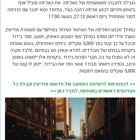
הובילה להגברה משמעותית של האכיפה. את האכיפה מוביל אגף
ביטחון וחירום לבצע אכיפה רחבה בעיר, במיוחד והוא יוגבר עם הכניסה
לסגר שמתחיל ביום ראשון 27.12, בשעה 17:00.
במהלך מבצע האכיפה של השיטור העירוני בשיתוף עם משטרת מודיעין,
הנערך מידי יום נתפס במהלך סוף השבוע האחרון, תושב, מפר בידוד
וקיבל על כך קנס בסך 5,000 שקלים. בימים האחרונים, בוצעו עשרות
ביקורות בבתים של מבודדים, לוודא שאכן הם בבתיהם. מלבד מקרה
זה לא התגלו עד כה, מקרי הפרות בידוד. ביקורות אלו יימשכו באופן
נרחב, ובמידה ויאותר מבודד אשר הפר את הבידוד, יינתן לו קנס של
5,000 שקלים בהתאם לתקנות.
>> להצטרפות לרשימת התפוצה של חדשות מודיעין וקבלת כל
העדכונים ראשונים בווטסאפ, לחץ/י כאן <<