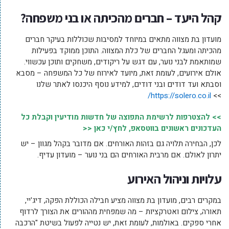
קהל היעד – חברים מהכיתה או בני משפחה?
מועדון בת מצווה מתאים במיוחד למסיבות שכוללות בעיקר חברים
מהכיתה ומעגל החברים של כלת המצווה. התוכן ממוקד בפעילות
שמותאמת לבני נוער, עם דגש על ריקודים, משחקים ותוכן עכשווי.
אולם אירועים, לעומת זאת, מיועד לאירוח של כל המשפחה – מסבא
וסבתא ועד דודים ובני דודים, למידע נוסף היכנסו לאתר שלנו
https://solero.co.il/
>>
>> להצטרפות לרשימת התפוצה של חדשות מודיעין וקבלת כל
העדכונים ראשונים בווטסאפ, לחץ/י כאן <<
לכן, הבחירה תלויה גם בזהות האורחים. אם מדובר בקהל מגוון – יש
יתרון לאולם. אם מרבית האורחים הם בני נוער – מועדון עדיף.
עלויות וניהול האירוע
במקרים רבים, מועדון בת מצווה מציע חבילה הכוללת הפקה, דיג'יי,
תאורה, צילום ואטרקציות – מה שמפחית מההורים את הצורך לרדוף
אחרי ספקים. באולמות, לעומת זאת, יש נטייה לפעול בשיטת "הרכבה