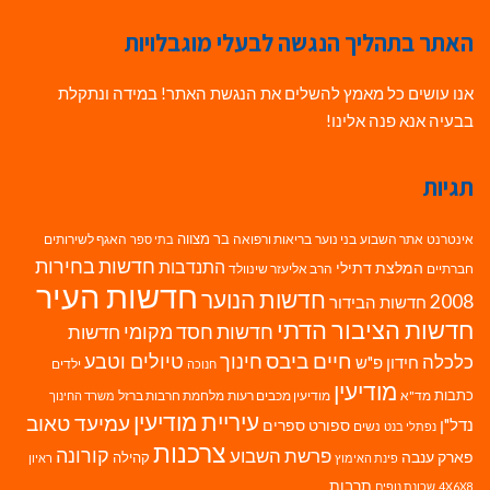
האתר בתהליך הנגשה לבעלי מוגבלויות
אנו עושים כל מאמץ להשלים את הנגשת האתר! במידה ונתקלת
בבעיה אנא פנה אלינו!
תגיות
בר מצווה
אינטרנט
אתר השבוע
בני נוער
בריאות ורפואה
האגף לשירותים
בתי ספר
חדשות בחירות
התנדבות
המלצת דתילי
חברתיים
הרב אליעזר שינוולד
חדשות העיר
חדשות הנוער
2008
חדשות הבידור
חדשות הציבור הדתי
חדשות חסד מקומי
חדשות
חיים ביבס
טיולים וטבע
כלכלה
חינוך
חידון פ"ש
ילדים
חנוכה
מודיעין
כתבות
מד"א
מודיעין מכבים רעות
מלחמת חרבות ברזל
משרד החינוך
עיריית מודיעין
עמיעד טאוב
נדל"ן
ספורט
ספרים
נשים
נפתלי בנט
צרכנות
פרשת השבוע
קורונה
פארק ענבה
קהילה
פינת האימוץ
ראיון
תרבות
4X6X8
שכונת נופים