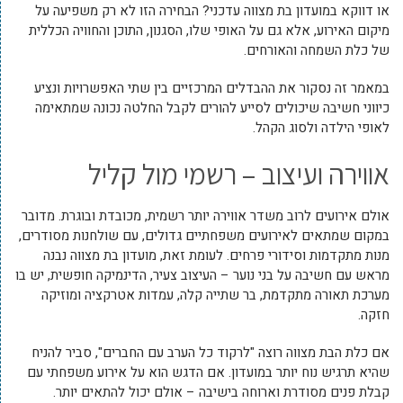
או דווקא במועדון בת מצווה עדכני? הבחירה הזו לא רק משפיעה על
מיקום האירוע, אלא גם על האופי שלו, הסגנון, התוכן והחוויה הכללית
של כלת השמחה והאורחים.
במאמר זה נסקור את ההבדלים המרכזיים בין שתי האפשרויות ונציע
כיווני חשיבה שיכולים לסייע להורים לקבל החלטה נכונה שמתאימה
לאופי הילדה ולסוג הקהל.
אווירה ועיצוב – רשמי מול קליל
אולם אירועים לרוב משדר אווירה יותר רשמית, מכובדת ובוגרת. מדובר
במקום שמתאים לאירועים משפחתיים גדולים, עם שולחנות מסודרים,
מנות מתקדמות וסידורי פרחים. לעומת זאת, מועדון בת מצווה נבנה
מראש עם חשיבה על בני נוער – העיצוב צעיר, הדינמיקה חופשית, יש בו
מערכת תאורה מתקדמת, בר שתייה קלה, עמדות אטרקציה ומוזיקה
חזקה.
אם כלת הבת מצווה רוצה "לרקוד כל הערב עם החברים", סביר להניח
שהיא תרגיש נוח יותר במועדון. אם הדגש הוא על אירוע משפחתי עם
קבלת פנים מסודרת וארוחה בישיבה – אולם יכול להתאים יותר.