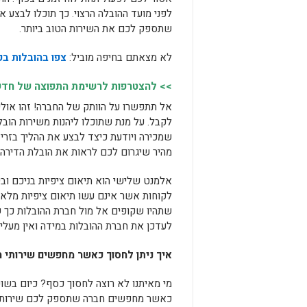
לפני מועד ההובלה הרצוי. כך תוכלו לבצע 
שתספק לכם את השירות הטוב ביותר.
לא מצאתם בחיפה מוביל:
צפו בהובלות בק
>> להצטרפות לרשימת התפוצה של חדשות
אל תתפשרו על הוותק של החברה! זהו אולי
לקבל. על מנת שתוכלו ליהנות משירות הובל
שמכירה ויודעת כיצד לבצע את ההליך בזריזו
מהיר שיגרום לכם לראות את הובלת הדירה כע
אלמנט שלישי הוא תיאום ציפיות בניכם וב
לקוחות אשר אינם עשו תיאום ציפיות מלא 
שתהיו שקופים אל מול חברת ההובלות כך 
לעדכן את חברת ההובלות במידה ואין מעלית
איך ניתן לחסוך כאשר מחפשים שירותי ה
מי מאיתנו לא רוצה לחסוך כסף? כיום בשוק
כאשר מחפשים חברה שתספק לכם שירותי ה