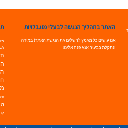
האתר בתהליך הנגשה לבעלי מוגבלויות
תג
ר
אנו עושים כל מאמץ להשלים את הנגשת האתר! במידה
אינ
ונתקלת בבעיה אנא פנה אלינו!
לשי
חדש
הנ
הד
חי
מו
נפת
טא
קהי