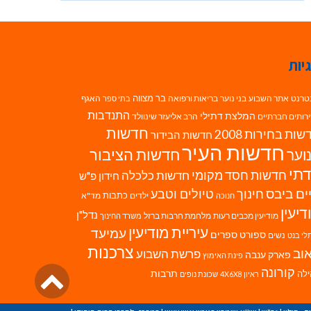
יות
בר מצווה
טרנט
אתר השבוע
בני נוער
בריאות ורפואה
האגף
בתי ספר
התנדבות
המלצת דתילי
רותים חברתיים
הרב אליעזר שינוולד
חדשות
ות בחירות 2008
חדשות הבידור
חדשות העיר
חדשות הציבור
וער
תי
חדשות חסד מקומי
חדשות כלכלה
חידון פ"ש
ים ביבס
טיולים וטבע
חינוך
כתבות
ילדים
מד"א
חנוכה
דיעין
נדל"ן
מודיעין מכבים רעות
מלחמת חרבות ברזל
משרד החינוך
עיריית מודיעין
עמיעד
ספורט
ספרים
נשים
לי בנט
צרכנות
וב
פרשת השבוע
פארק ענבה
פינת האימוץ
גליל
קורונה
לה
תרבות
ראיון 4X6X8
שכונת נופים
לרא