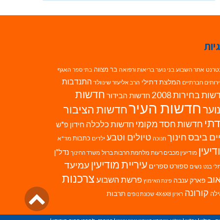
יות
בר מצווה
טרנט
אתר השבוע
בני נוער
בריאות ורפואה
האגף
בתי ספר
התנדבות
המלצת דתילי
רותים חברתיים
הרב אליעזר שינוולד
חדשות
ות בחירות 2008
חדשות הבידור
חדשות העיר
חדשות הציבור
וער
תי
חדשות חסד מקומי
חדשות כלכלה
חידון פ"ש
ים ביבס
טיולים וטבע
חינוך
כתבות
ילדים
מד"א
חנוכה
דיעין
נדל"ן
מודיעין מכבים רעות
מלחמת חרבות ברזל
משרד החינוך
עיריית מודיעין
עמיעד
ספורט
ספרים
נשים
לי בנט
צרכנות
וב
פרשת השבוע
פארק ענבה
פינת האימוץ
גליל
קורונה
לה
תרבות
ראיון 4X6X8
שכונת נופים
לרא