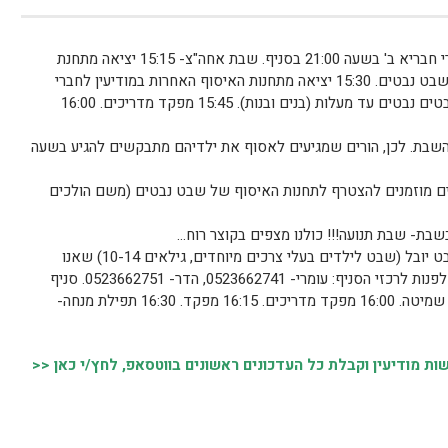
סניף רעות-מודיעין: ערב שבת- פעולה לחברי חבריא ב' בשעה 21:00 בסניף. שבת אחה"צ- 15:15 יציאה מתחנת
איסוף בנתיב זבולון (כניסה קדמית) לחברי שבט נבטים. 15:30 יציאה מתחנות האיסוף האחרות במודיעין לחברי
שבט נבטים. 15:30 שיעור בסניף לחברי שבטים נבטים עד מעלות (בנים ובנות). 15:45 מפקד מדריכים. 16:00
שבת. לכן, הורים שמגיעים לאסוף את ילדיהם מתבקשים להגיע בשעה
ים מוזמנים להצטרף לתחנות האיסוף של שבט נבטים (משם הולכים
בשבת- שבת תנועה!!! כולנו מצפים בקוצר רוח…
* הורים המעוניינים לרשום את ילדיהם לשבט יובל (שבט לילדים בעלי צרכים מיוחדים, גילאים 10-14) שאנו
נמצאים כעת בתהליכים לפתיחתו, מוזמנים לפנות לרכזי הסניף: עומרי- 0523662741, הדר- 0523662751. סניף
שמשוני-קייזר: 16:00 שיעור חניכים בנושא שמיטה. 16:00 מפקד מדריכים. 16:15 מפקד. 16:30 תפילת מנחה-
 מודיעין וקבלת כל העדכונים ראשונים בווטסאפ, לחץ/י כאן <<