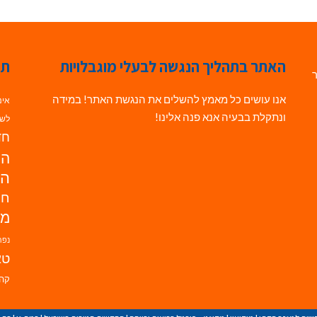
האתר בתהליך הנגשה לבעלי מוגבלויות
תג
ר
אנו עושים כל מאמץ להשלים את הנגשת האתר! במידה
אינ
ונתקלת בבעיה אנא פנה אלינו!
לשי
חדש
הנ
הד
חי
מו
נפת
טא
קהי