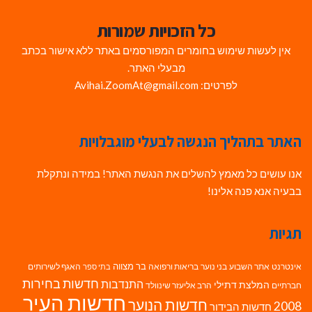
כל הזכויות שמורות
אין לעשות שימוש בחומרים המפורסמים באתר ללא אישור בכתב
מבעלי האתר.
לפרטים: Avihai.ZoomAt@gmail.com
האתר בתהליך הנגשה לבעלי מוגבלויות
אנו עושים כל מאמץ להשלים את הנגשת האתר! במידה ונתקלת
בבעיה אנא פנה אלינו!
תגיות
בר מצווה
אינטרנט
אתר השבוע
בני נוער
בריאות ורפואה
האגף לשירותים
בתי ספר
חדשות בחירות
התנדבות
המלצת דתילי
חברתיים
הרב אליעזר שינוולד
חדשות העיר
חדשות הנוער
2008
חדשות הבידור