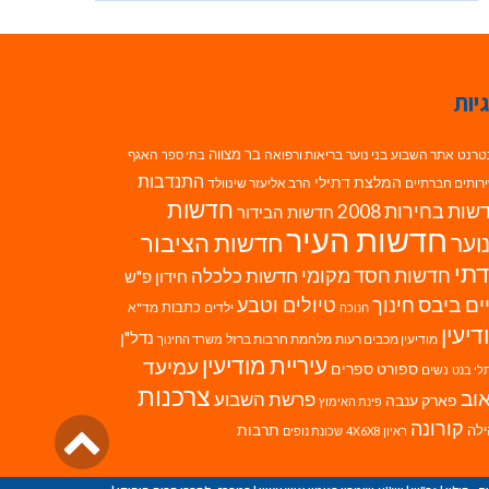
יות
בר מצווה
טרנט
אתר השבוע
בני נוער
בריאות ורפואה
האגף
בתי ספר
התנדבות
המלצת דתילי
רותים חברתיים
הרב אליעזר שינוולד
חדשות
ות בחירות 2008
חדשות הבידור
חדשות העיר
חדשות הציבור
וער
תי
חדשות חסד מקומי
חדשות כלכלה
חידון פ"ש
ים ביבס
טיולים וטבע
חינוך
כתבות
ילדים
מד"א
חנוכה
דיעין
נדל"ן
מודיעין מכבים רעות
מלחמת חרבות ברזל
משרד החינוך
עיריית מודיעין
עמיעד
ספורט
ספרים
נשים
לי בנט
צרכנות
וב
פרשת השבוע
פארק ענבה
פינת האימוץ
גליל
קורונה
לה
תרבות
ראיון 4X6X8
שכונת נופים
לרא