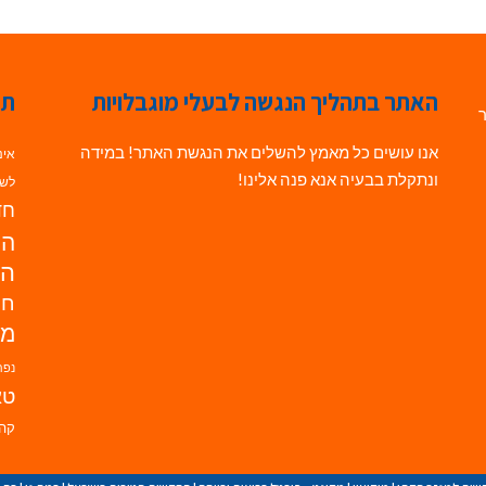
האתר בתהליך הנגשה לבעלי מוגבלויות
תג
ר
אנו עושים כל מאמץ להשלים את הנגשת האתר! במידה
אינ
ונתקלת בבעיה אנא פנה אלינו!
לשי
חדש
הנ
הד
חי
מו
נפת
טא
קהי