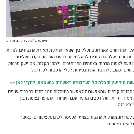
מערכת שליטה עירונית ברמזורים
הלך החודשים האחרונים וכלל בין השאר החלפת תאורת הרמזורים לנורות
ת מנגנוני הפעלת הרמזורים לכאלו שיעבדו עם מערכות בקרה ושליטה
 כעת לצפות מרחוק בצמתים המרומזרים, ולתקן תקלות, אם ישנן מרחוק
שים וכמובן, להגביר את הבטיחות לכלי הרכב והולכי הרגל.
 מודיעין וקבלת כל העדכונים ראשונים בווטסאפ, לחץ/י כאן <<
 תכניות קיימות שמאפשרות לאפשר התנהלות תחבורתית במצבים שונים
סודרת יותר של רכבים מחניון ענבה ושחרור התנועה בצומת רבין
יוצא בזה.
 לשדרוג מערכות הרמזור בצמתי הכניסה לשכונת ציפורים, כאשר
גלאים בצמתים.