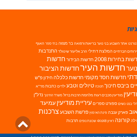
יות
בר מצווה
טרנט
אתר השבוע
בני נוער
בריאות ורפואה
האגף
בתי ספר
התנדבות
המלצת דתילי
רותים חברתיים
הרב אליעזר שינוולד
חדשות
ות בחירות 2008
חדשות הבידור
חדשות העיר
חדשות הציבור
וער
תי
חדשות חסד מקומי
חדשות כלכלה
חידון פ"ש
ים ביבס
טיולים וטבע
חינוך
כתבות
ילדים
מד"א
חנוכה
דיעין
נדל"ן
מודיעין מכבים רעות
מלחמת חרבות ברזל
משרד החינוך
עיריית מודיעין
עמיעד
ספורט
ספרים
נשים
לי בנט
צרכנות
וב
פרשת השבוע
פארק ענבה
פינת האימוץ
גליל
קורונה
לה
תרבות
ראיון 4X6X8
שכונת נופים
לרא