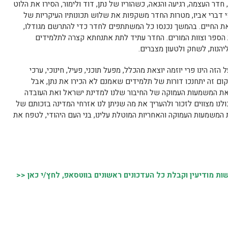
דר העצמה, רגיעה והנאה, כשהוריו של נתן, דוד ולימור, הסירו את הלוט
לפי דברי אביו, מטרות החדר משקפות את שלוש תכונותיו העיקריות של
ת את החיים. בהמשך נכנסו כל המשתתפים לחדר כדי להתרשם מגודלו,
ית הספר וצוות המורים. החדר עתיד לתת אתנחתא קצרה לתלמידים
ליהנות, לשחק ולטעון מצברים.
ה הינו פרי יוזמה יוצאת מהכלל, מפעל תוכני, פעיל, חינוכי, ערכי
מקום זה יתחנכו דורות של תלמידים שאמנם לא הכירו את נתן, אבל
ת המשמעות העמוקה של החיבור שלנו למדינת ישראל ואת העובדה
ולנו מצווים לזכור ולהעריך את מה שניתן לנו אזרחי המדינה בזכותם של
המשמעות העמוקה והאחריות המוטלת עלינו, בני העם היהודי, לטפח את
 מודיעין וקבלת כל העדכונים ראשונים בווטסאפ, לחץ/י כאן <<