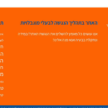
האתר בתהליך הנגשה לבעלי מוגבלויות
תג
ר
אנו עושים כל מאמץ להשלים את הנגשת האתר! במידה
אינ
ונתקלת בבעיה אנא פנה אלינו!
לשי
חדש
הנ
הד
חי
מו
נפת
טא
קהי