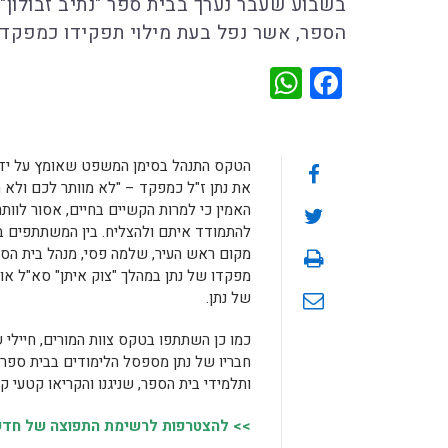
בשבוע שעבר נערך בבית ספר "נתיב זבולון" ט
הספר, אשר נפל בעת מילוי תפקידו כמפקד 
WhatsApp
Facebook
הטקס התנהל בסימן המשפט שאומץ על יד
את נתן ז"ל כמפקד – "לא מוותר לכם ולא מו
האמין כי למרות הקשיים בחיים, אסור לוותר
להתמודד איתם ולהצליח. בין המשתתפים 
מקום ראש העיר, שלמה פסי, מנהל בית הספ
מפקדו של נתן במהלך "צוק איתן" סא"ל אוהד
של נתן.
כמו כן השתתפו בטקס צוות המורים, חיילי ש
חבריו של נתן מספסל הלימודים בבית ספר "נ
ותלמידי בית הספר, שניגנו והקריאו קטעי ק
>> להצטרפות לרשימת התפוצה של חדשות