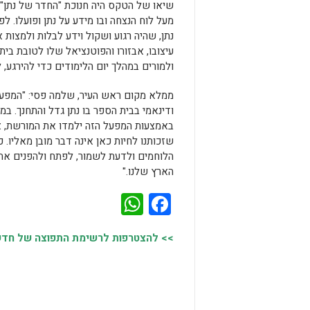
שיאו של הטקס היה חנוכת "החדר של נתן", ח
מעל לוח הנצחה ובו מידע על נתן ופועלו. 
נתן, שהיה רגוע ושקול וידע לבלות ולמצו
עיצובו, אבזורו והפוטנציאל שלו לטובת ב
ולמורים במהלך יום הלימודים כדי להירגע, 
ממלא מקום ראש העיר, שלמה פסי: "המפעל הז
ודינאמי בבית הספר בו נתן גדל והתחנך. ב
באמצעות המפעל הזה ילמדו את המורשת, א
שזכותנו לחיות כאן אינה דבר מובן מאליו. כ
הלוחמים ולדעת לשמור, לפתח ולהפנים את 
הארץ שלנו."
WhatsApp
Facebook
>> להצטרפות לרשימת התפוצה של חדשות