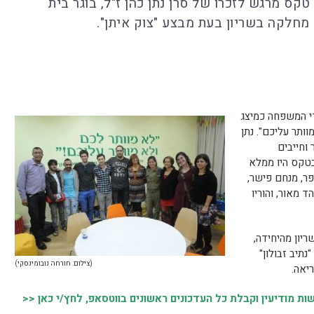
קס מרגש לזכרו של סרן נתן כהן ז"ל, בוגר בית
מחלקה בשריון בעת מבצע "צוק איתן".
י המשפחה כמיצג
ותר עליכם". נתן
 וחייבים
בטקס היו ממלא
ר, מנחם פישר,
 מאור, והוריו
ריון מהיחידה,
תיב זבולון"
(צילום: חורחה נובומינסקי)
ריאה.
 מודיעין וקבלת כל העדכונים ראשונים בווטסאפ, לחץ/י כאן <<