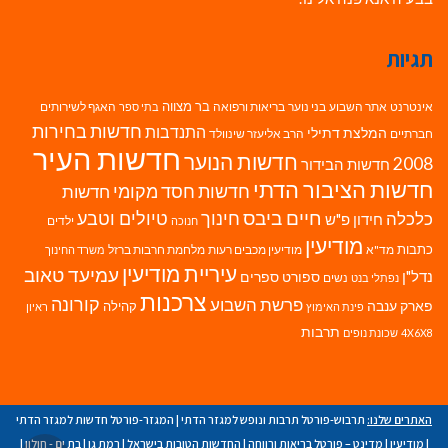
תגיות
בר מצווה
אינטרנט
אתר השבוע
בני נוער
בריאות ורפואה
האגף לשירותים
בתי ספר
חדשות בחירות
התנדבות
המלצת דתילי
חברתיים
הרב אליעזר שינוולד
חדשות העיר
חדשות הנוער
2008
חדשות הבידור
חדשות הציבור הדתי
חדשות חסד מקומי
חדשות
חיים ביבס
טיולים וטבע
כלכלה
חינוך
חידון פ"ש
ילדים
חנוכה
מודיעין
כתבות
מד"א
מודיעין מכבים רעות
מלחמת חרבות ברזל
משרד החינוך
עיריית מודיעין
עמיעד טאוב
נדל"ן
ספורט
ספרים
נשים
נפתלי בנט
צרכנות
פרשת השבוע
קורונה
פארק ענבה
קהילה
פינת האימוץ
ראיון
תרבות
4X6X8
שכונת נופים
האתרים שלנו:
תרבוש-פורטל תרבות ונופש למגזר הדתי
|
המגזר-פורטל חדשות למגזר הדתי
|
מודיעין
|
מדינט – פורטל בריאות ורווחה
|
החדשות הטובות בישראל
|
רמת גן
|
בת ים - חולון
|