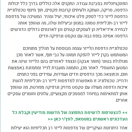
הפונקציונליות בסביבת עבודה. התקנים אלה כוללים בדרך כלל יכולות
הדפסה, סריקה, העתקה ולעיתים קרובות פקסים, תוך מינוף טכנולוגיית
הדפסת לייזר כדי לספק פלט איכותי, יעיל ומהיר. המשיכה של מדפסת
לייזר רב-תכליתית טמונה במגוון וביעילות שלה, מה שהופך אותה
לבחירה אידיאלית הן לעסקים קטנים והן לארגונים גדולים הדורשים
הדפסה אמינה בנפח גבוה עם טקסט וגרפיקה חדים.
טכנולוגיית הדפסת הלייזר עצמה מבוססת על תהליך מתוחכם
המשתמש בקרן לייזר להפקת תמונה על גבי תוף, אשר לאחר מכן
מגולגלת בטונר (חומר אבקה) הנצמד לאזורים בהם הלייזר שינה את
המטען החשמלי. לאחר מכן, התמונה מועברת לנייר ומתמזגת באמצעות
חום, וכתוצאה מכך הדפסים חדים ועמידות, עמידים בפני כתמים
ודהייה. טכנולוגיה זו מאפשרת למדפסות לייזר רב-תכליתיות להשיג
איכות הדפסה מעולה עם טקסט מדויק וגרפיקה מפורטת, מה שהופך
אותן למתאימות במיוחד למסמכים מקצועיים, עלונים וחומרים עסקיים
אחרים.
>> להצטרפות לרשימת התפוצה של חדשות מודיעין וקבלת כל
העדכונים ראשונים בווטסאפ, לחץ/י כאן <<
אחד היתרונות העיקריים של מדפסות לייזר רב תכליתיות הוא יעילות