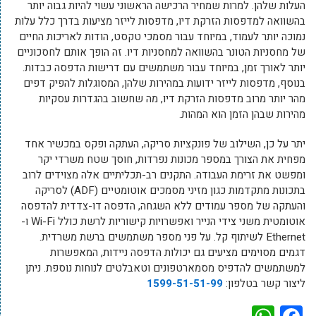
העלות שלהן. למרות שמחיר הרכישה הראשוני עשוי להיות גבוה יותר
בהשוואה למדפסות הזרקת דיו, מדפסות לייזר מציעות בדרך כלל עלות
נמוכה יותר לעמוד, במיוחד עבור מסמכי טקסט, הודות לאריכות החיים
של מחסניות הטונר בהשוואה למחסניות דיו. זה הופך אותם לחסכוניים
יותר לאורך זמן, במיוחד עבור משתמשים עם דרישות הדפסה כבדות.
בנוסף, מדפסות לייזר ידועות במהירות שלהן, המסוגלות להפיק דפים
מהר יותר מרוב מדפסות הזרקת דיו, מה שחשוב בהגדרות עסקיות
מהירות שבהן הזמן הוא המהות.
יתר על כן, השילוב של פונקציות סריקה, העתקה ופקס במכשיר אחד
מפחית את הצורך במספר מכונות נפרדות, חוסך שטח משרדי יקר
ומפשט את זרימת העבודה. התקנים רב-תכליתיים אלה מצוידים לרוב
בתכונות מתקדמות כגון מזיני מסמכים אוטומטיים (ADF) לסריקה
והעתקה של מספר עמודים ללא השגחה, הדפסה דו-צדדית להדפסה
אוטומטית משני צידי הנייר ואפשרויות קישוריות לרשת כולל Wi-Fi ו-
Ethernet לשיתוף קל. על פני מספר משתמשים ברשת משרדית.
דגמים מסוימים מציעים גם יכולות הדפסה ניידות, המאפשרות
למשתמשים להדפיס מסמארטפונים וטאבלטים לנוחות נוספת. ניתן
ליצור קשר בטלפון:
1599-51-51-99