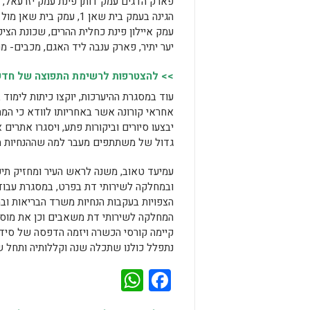
פארק הדגים עמק דותן פינת עמק יזרעאל, 
יער יתיר, פארק ענבה ליד האגם, מכבים- מר
>> להצטרפות לרשימת התפוצה של חדשות
עוד במסגרת ההיערכות, יוקצו כיתות לימוד
אחראי קורונה אשר באחריותו לוודא כי המתפ
יבצעו סיורים וביקורות פתע, ויסגרו אתרי
גדול של משתתפים מעבר למה שההנחיות מ
עמיעד טאוב, משנה לראש העיר ומחזיק תיק 
ובמחלקה לשירותי דת בפרט, במסגרת עבוד
הצפויות בעקבות הנחיות משרד הבריאות וב
המחלקה לשירותי דת משאבים וכן את מוסדות
קיימה קורסי הכשרה ויזמה הדפסה של סידור
נתפלל כולנו שתכלה שנה וקללותיה ותחל שנ
WhatsApp
Facebook