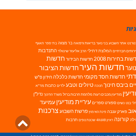
יות
בר מצווה
טרנט
אתר השבוע
בני נוער
בריאות ורפואה
האגף
בתי ספר
התנדבות
המלצת דתילי
רותים חברתיים
הרב אליעזר שינוולד
חדשות
ות בחירות 2008
חדשות הבידור
חדשות העיר
חדשות הציבור
וער
תי
חדשות חסד מקומי
חדשות כלכלה
חידון פ"ש
ים ביבס
טיולים וטבע
חינוך
כתבות
ילדים
מד"א
חנוכה
דיעין
נדל"ן
מודיעין מכבים רעות
מלחמת חרבות ברזל
משרד החינוך
עיריית מודיעין
עמיעד
ספורט
ספרים
נשים
לי בנט
צרכנות
וב
פרשת השבוע
פארק ענבה
פינת האימוץ
גליל
קורונה
לה
תרבות
ראיון 4X6X8
שכונת נופים
לרא