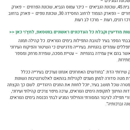
שכונת המגינים –
הגינה בעמק בית שאן 1, עמק בית שאן מול בית 45, שכונת הנביאים – כיכר עמוס הנביא, שכונת הפרחים – פארק
עמק איילון פינת כחלית ההרים, שכונת הציפורים – הפארק הצמוד לרחוב החסידה 30, שכונת נופים – פארק ברחוב
כז רננים, רעות – מרכז לב רעות.
 מודיעין וקבלת כל העדכונים ראשונים בווטסאפ, לחץ/י כאן <<
 בבתי הספר בעיר לטובת התפילות בימים הנוראים. כל קהילה תמנה
ללים עומדים בהנחיות. בעירייה מדגישים כי השיטור והפיקוח העירוני
ם אשר בהם אין עמידה בהנחיות – עטיית מסכה, שמירת מרחק ומספר
תירות.
שירותי הדת: "בחודשים האחרונים אנחנו נערכים בעירייה ככלל
ת מטה סדורה למתן מענים לקהילות בהתאם לאלטרנטיבות השונות
מטרה שכל תושב בעיר, יוכל לחוות את החגים היהודיים. לשם כך הקצתה
 החינוך לתקופת הימים הנוראים, ערכה מיפוי צרכים קהילתי ועירוני,
י תפילה לציבור המסורתי והחילוני המגיע לבתי הכנסת בימים הנוראים.
ה וברכותיה".