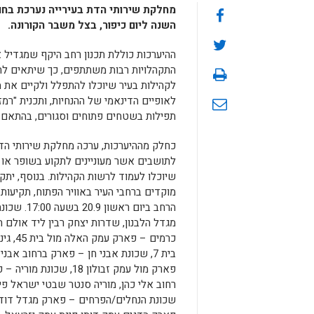
מחלקת שירותי הדת בעירייה נערכת בחו
השנה ליום כיפור, בצל משבר הקורונה.
ההיערכות כוללת תכנון רחב היקף שמגדיל
התקהלויות רבות משתתפים, כך שיתאים להנ
לקהילות בעיר שיוכלו להתפלל ולקיים את מ
תפילות בשטחים פתוחים וסגורים, בהתאם ל
כחלק מההיערכות, ערכה מחלקת שירותי הד
לתושבים אשר מעוניינים לתקוע בשופר או
שיוכלו לעמוד לרשות הקהילות. בנוסף, יתק
מוקדים ברחבי העיר באוויר הפתוח, תקיעות
הרחב ביום ראשו
מגדל הלבנון, שדרות יצחק רבין ליד אולם 
כרמים – פא
בית 7, שכונת אבני חן – פארק ברחוב אבנ
פארק מול עמק זבולון 18, שכונ
רחוב אלי כהן, מוריה סנטר שבטי ישראל פי
שכונת הנחלים/הפרחים – פארק מגדל דוד,