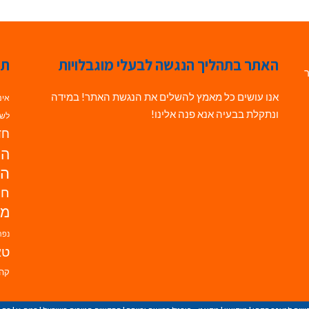
האתר בתהליך הנגשה לבעלי מוגבלויות
תג
ר
אנו עושים כל מאמץ להשלים את הנגשת האתר! במידה
אינ
ונתקלת בבעיה אנא פנה אלינו!
לשי
חדש
הנ
הד
חי
מו
נפת
טא
קהי