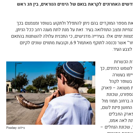
דשים האחרונים לקראת בואם של הימים הנוראים, בין חג ראש
 את מספר המוקדים בהם ניתן להתפלל ולתקוע בשופר ומצמצם בכך
חיות ומצב התחלואה בעיר. זאת על מנת לתת מענה רחב ככל הניתן,
צוות ימים אלו. בעירייה מדגישים, כי התכנית עלולה להשתנות בהתאם
לאופיים הדינאמי של ההנחיות, ותכנית "רמזור" אשר נכנסה לתוקף מאתמול 6.9, וקובעת מתווים שונים לקיום
צבע העיר.
ת הכשרות
 לשמש כחזנים, כך
יימו בעשרה
 בשופר לקהל
ן 20.9 בשעה 17:00. שכונת משואה – פארק
הספורט, שכונת
רק עמק האלה מול בית 45, גינה ברחוב תמוז מול
י החושן פינת לשם,
ת מוריה – פארק החבלים
נת לאה אמנו,
 שכונת הנחלים –
צילום: Pixabay