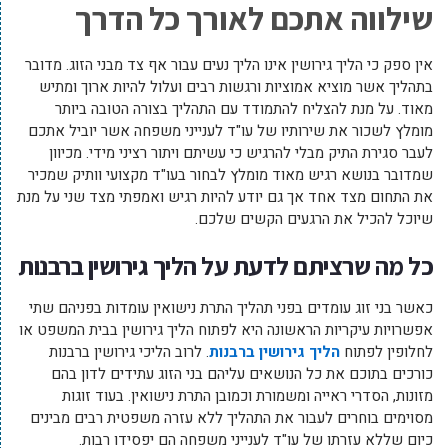
שילווה אתכם לאורך כל הדרך
אין ספק כי הליך גירושין אינו הליך נעים עבור אף צד מבני הזוג. מדובר
בתהליך אשר מוציא אמוציות ורגשות רבים ועלול להיות ארוך ומתיש
מאוד. על מנת להצליח להתמודד עם התהליך בצורה הטובה ביותר
מומלץ לשכור את שירותיו של עו"ד לענייני משפחה אשר יוביל אתכם
לעבר סגירת התיק מבלי להרגיש כי עשיתם ויתור רציני מידי. מכיוון
שמדובר בנושא רגיש מאוד מומלץ לבחור בעו"ד מקצועי וותיק שמכיר
את התחום מצד אחד אך גם יודע להיות רגיש ואמפתי מצד שני על מנת
שיוכל להכיל את הרגעים הקשים שלכם.
כל מה שרציתם לדעת על הליך גירושין ברבנות
כאשר בני זוג עומדים בפני תהליך התרת נישואין עומדות בפניהם שתי
אפשרויות עיקריות הראשונה היא לפתוח הליך גירושין בבית המשפט או
לחלופין לפתוח
הליך גירושין ברבנות
. לרוב הליכי גירושין ברבנות
כורכים בתוכם את כל הנושאים עליהם בני הזוג עתידים לדון בהם
מזונות, הסדרי ראייה ומשמורת וכמובן התרת נישואין. בעוד זוגות
מסוימים בוחרים לעבור את התהליך ללא עזרה משפטית רבים מבינים
כיום שללא עזרתו של עו"ד לענייני משפחה הם יפסידו רבות.