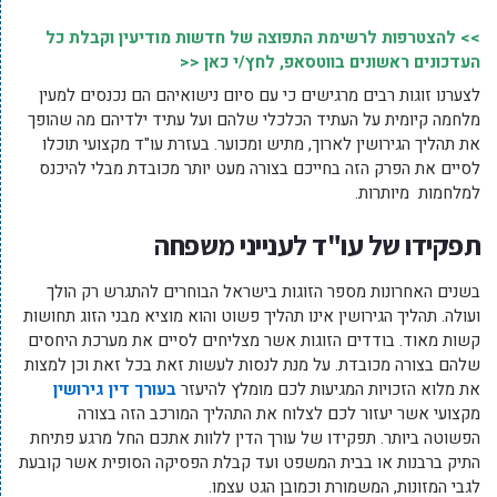
>> להצטרפות לרשימת התפוצה של חדשות מודיעין וקבלת כל
העדכונים ראשונים בווטסאפ, לחץ/י כאן <<
לצערנו זוגות רבים מרגישים כי עם סיום נישואיהם הם נכנסים למעין
מלחמה קיומית על העתיד הכלכלי שלהם ועל עתיד ילדיהם מה שהופך
את תהליך הגירושין לארוך, מתיש ומכוער. בעזרת עו"ד מקצועי תוכלו
לסיים את הפרק הזה בחייכם בצורה מעט יותר מכובדת מבלי להיכנס
למלחמות מיותרות.
תפקידו של עו"ד לענייני משפחה
בשנים האחרונות מספר הזוגות בישראל הבוחרים להתגרש רק הולך
ועולה. תהליך הגירושין אינו תהליך פשוט והוא מוציא מבני הזוג תחושות
קשות מאוד. בודדים הזוגות אשר מצליחים לסיים את מערכת היחסים
שלהם בצורה מכובדת. על מנת לנסות לעשות זאת בכל זאת וכן למצות
את מלוא הזכויות המגיעות לכם מומלץ להיעזר
בעורך דין גירושין
מקצועי אשר יעזור לכם לצלוח את התהליך המורכב הזה בצורה
הפשוטה ביותר. תפקידו של עורך הדין ללוות אתכם החל מרגע פתיחת
התיק ברבנות או בבית המשפט ועד קבלת הפסיקה הסופית אשר קובעת
לגבי המזונות, המשמורת וכמובן הגט עצמו.