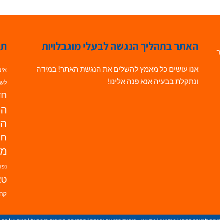
האתר בתהליך הנגשה לבעלי מוגבלויות
תג
ר
אנו עושים כל מאמץ להשלים את הנגשת האתר! במידה
אינ
ונתקלת בבעיה אנא פנה אלינו!
לשי
חדש
הנ
הד
חי
מו
נפת
טא
קהי