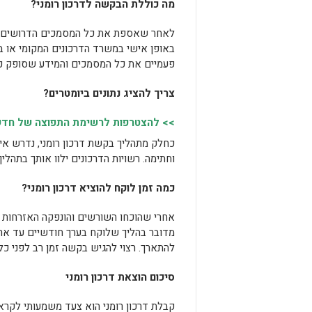
מה כוללת הבקשה לדרכון רומני?
לאחר שאספת את כל המסמכים הדרושים, ת
באופן אישי במשרד הדרכונים המקומי או 
פעמיים את כל המסמכים והמידע שסופק כדי 
צריך להציג נתונים ביומטרים?
>> להצטרפות לרשימת התפוצה של חדשות
כחלק מתהליך בקשת דרכון רומני, נדרש איס
וחתימה. רשויות הדרכונים ילוו אותך בתהלי
כמה זמן לוקח להוציא דרכון רומני?
אחרי שהוכחו השורשים והונפקה האזרחות הר
מדובר בהליך שלוקח בערך חודשיים עד ארבע
להתארך. רצוי להגיש בקשה זמן רב לפני כל
סיכום הוצאת דרכון רומני
קבלת דרכון רומני הוא צעד משמעותי לקראת