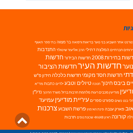
יות
בר מצווה
טרנט
אתר השבוע
בני נוער
בריאות ורפואה
האגף
בתי ספר
התנדבות
המלצת דתילי
רותים חברתיים
הרב אליעזר שינוולד
חדשות
ות בחירות 2008
חדשות הבידור
חדשות העיר
חדשות הציבור
וער
תי
חדשות חסד מקומי
חדשות כלכלה
חידון פ"ש
ים ביבס
טיולים וטבע
חינוך
כתבות
ילדים
מד"א
חנוכה
דיעין
נדל"ן
מודיעין מכבים רעות
מלחמת חרבות ברזל
משרד החינוך
עיריית מודיעין
עמיעד
ספורט
ספרים
נשים
לי בנט
צרכנות
וב
פרשת השבוע
פארק ענבה
פינת האימוץ
גליל
קורונה
לה
תרבות
ראיון 4X6X8
שכונת נופים
לרא