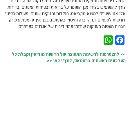
הכולל ריח צחנה ומזיקים מסוגים שונים. על מנת לנקות את הבית יש
צורך להשתמש בציוד מגן השומר על בריאות ובטיחות המפנים. בדירות
אלו אנו עשויים למצוא סקביאס, חולדות ומזיקים שונים. פעולות הפינוי
דורשות לפעמים גם הדברה וחיטוי. בהתחשב בכך אין זה מפתיע שרק
חברות מעטות מעניקות שירותי פינוי דירות של אגרנים כפייתיים.
WhatsApp
Facebook
>> להצטרפות לרשימת התפוצה של חדשות מודיעין וקבלת כל
העדכונים ראשונים בווטסאפ, לחץ/י כאן <<