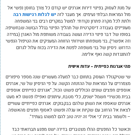
על מנת לעסוק בפינוי דירות אגרנים יש קודם כל צורך בחוסן נפשי אל
מול המראות הבלתי נעימים. אך מעבר לזה
יש לגלות רגישות רבה
ולתת לכל מקרה פתרון נקודתי. למשל במקרים רבים בני המשפחה
מעוניינים בעבודה דיסקרטית של תהליך הפינוי בגלל הבושה שבחשיפה.
בסופו של דבר פינוי הדירה נעשה בעבודה משותפת מול האגרן (במידה
וזה אפשרי), בני משפחתו ושירותי הרווחה המעניקים את הטיפול הנפשי
הדרוש. ניסיון של בני משפחה לפנות את הדירה בכוח עלול לגרום
להתנגדות קשה ואף אלימה.
מהי אגרנות כפייתית – עדות אישית
שי שטיקגולד העוסק בתחום כבר למעלה מעשרים שנה מספר סיפורים
מצמררים על המראות של ההזנחה הקשה. על פי הניסיון של שי, אגרנים
אוספים חפצים שונים הכוללים פשוט הכול, "אגרנים כפייתים אוספים
בבית מכשירי חשמל ישנים, כלי מטבח, עיתונים ואפילו פגשנו לא מעט
אגרנים שאספו את השתן שלהם בבקבוקים. אגרנים כפייתיים עשויים
לצאת אל הרחוב עם שקיות או עגלה ופשוט לאסוף חפצים מהאשפה
– ולשמור בבית 'כי אולי זה יהיה טוב להם למשהו בעתיד".
וכאשר כל החפצים ההלו מצטברים בדירה ישנו מפגע תברואתי כבד