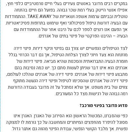
במקרים רבים מדובר באנשים צעירים בעלי חיים נורמטיביים כלפי חוץ,
אפילו אנשי הייטק בעלי רמת שכר גבוהה. בפועל הם חיים בהזנחה
טוטלית ובביתם ערמות אשפה ושאריות של TAKE AWAY. ההתמודדות
עם הבעיה דורשת טיפול פסיכולוגי ואף שימוש בתרופות פסיכיאטריות.
אך הפעם אנו רוצים לספר לכם על היבט אחר של ההתמודדות עם
הבעיה – ההיבט הפרקטי של פינוי בתים של אגרנים.
לצד הטיפולים הנפשיים יש צורך גם בפינוי וניקוי דירות. פינוי דירה
מוזנחת הוא צעד חיוני לצורך הצלחת הטיפול, אך גם דבר הכרחי בגלל
חומרת הבעיה התברואתית והסכנות שהיא מביאה. פינוי דירות של
אגרנים הוא אינו דבר שניתן לעשות סתם כך. יש כמה נסיבות בהם
מתבצע פינוי דירות של אגרנים: פינוי דירה של אגרנים שהלכו לעולמם,
פינוי דירה של אגרנים שהסכימו לטיפול ופינוי דירה הנעשה מתוקף
צווים של בית משפט. אך שלא נסתכל על זה מדובר בעבודה הדורשת
רמה גבוהה של רגישות מצד כל המעורבים.
מדוע מדובר בפינוי מורכב?
כפי שהסברנו, המכשול הראשון הוא הסירוב של האגרן. האגרן אינו
מסוגל להיפרד מהחפצים המיותרים והמחשבה על כך גורמת לו למצוקה
נפשית. אך מלבד הקושי הנפשי, עבודת הפינוי מהווה גם אתגר גדול.