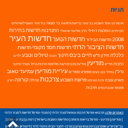
תגיות
בר מצווה
אינטרנט
אתר השבוע
בני נוער
בריאות ורפואה
האגף לשירותים
בתי ספר
חדשות בחירות
התנדבות
המלצת דתילי
חברתיים
הרב אליעזר שינוולד
חדשות העיר
חדשות הנוער
2008
חדשות הבידור
חדשות הציבור הדתי
חדשות חסד מקומי
חדשות
חיים ביבס
טיולים וטבע
כלכלה
חינוך
חידון פ"ש
ילדים
חנוכה
מודיעין
כתבות
מד"א
מודיעין מכבים רעות
מלחמת חרבות ברזל
משרד החינוך
עיריית מודיעין
עמיעד טאוב
נדל"ן
ספורט
ספרים
נשים
נפתלי בנט
צרכנות
פרשת השבוע
קורונה
פארק ענבה
קהילה
פינת האימוץ
ראיון
תרבות
4X6X8
שכונת נופים
האתרים שלנו:
תרבוש-פורטל תרבות ונופש למגזר הדתי
|
המגזר-פורטל חדשות למגזר הדתי
גל
|
מודיעין
|
מדינט – פורטל בריאות ורווחה
|
החדשות הטובות בישראל
|
רמת גן
|
בת ים - חולון
|
גב"ש
|
יש''ע:שומרון בנימין וגוש עציון
|
במרכז- לחברי הבית היהודי
|
לוד
|
לימודים אקדמאיים