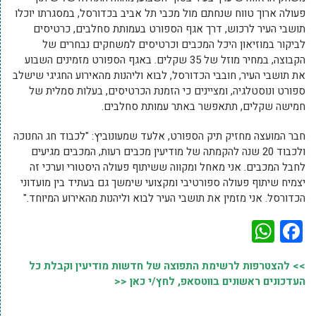
פעולה ארוך טווח שנחתם מול מכבי תל אביב בכדורסל, במסגרתו יוכלו
תושבי העיר לרכוש, דרך אגף הספורט בעמותת סחלבים, כרטיסים
לביקור במוזיאון היכל המכבים וכרטיסים למשחקים נבחרים של
הקבוצה, במחיר מוזל של 35 שקלים. באגף הספורט מזמינים השבוע
את תושבי העיר, חובבי הכדורסל, לבוא וליהנות מהאירוע החגיגי שישלב
ספורט ונוסטלגיה, ומציינים כי הזמנת הכרטיסים, בעלות סמלית של
חמישה שקלים, תתאפשר באתר עמותת סחלבים.
חבר המועצה מחזיק תיק הספורט, אלעד שמעונוביץ: "לכבוד חג החנוכה
ולכבוד 20 שנה להקמתה של מודיעין מכבים רעות, המכבים מגיעים
לחבל המכבים. אני מאחל ומקווה ששיתוף פעולה היסטורי וערכי זה
יצמיח שיתוף פעולה ספורטיבי ומקצועי שימשך גם בעתיד בין מועדוני
הכדורסל. אני מזמין את תושבי העיר לבוא וליהנות מהאירוע המיוחד."
WhatsApp
Facebook
>> להצטרפות לרשימת התפוצה של חדשות מודיעין וקבלת כל
העדכונים ראשונים בווטסאפ, לחץ/י כאן <<