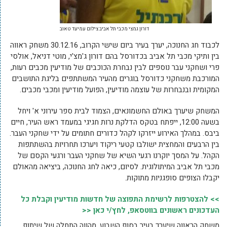
דורון גמצי מכבי תל אביב צילום עמיעד טאוב
לכבוד חג החנוכה, יערך בעיר ביום שישי הקרוב, 30.12.16 משחק ראווה
בין ותיקי מכבי תל אביב בכדורסל בהם דורון ג'מצ'י, מוטי דניאל, אולסי
פרי ושחקני עבר נוספים לבין נבחרת הכוכבים של מודיעין מכבים רעות,
המורכבת משחקני כדורסל בוגרים מהעיר המשתתפים בליגת התושבים
המקומית ובנבחרות של עוצמה מודיעין, הפועל מודיעין ומכבי מכבים.
המשחק שיערך באולם החשמונאים, הצמוד לבית ספר עירוני א' ויחל
בשעה 12:00, ייפתח בטקס הדלקת נרות חגיגי במעמד ראש העיר, חיים
ביבס. במהלך האירוע ייזרקו לקהל כדורים חתומים על ידי שחקני העבר.
בין הרבעים והמחצית ישולבו קטעי ריקוד ויערכו תחרויות בהשתתפות
הקהל. על המסך יוקרנו רגעי השיא של שחקני העבר ורגעי הקסם של
מכבי תל אביב המיתולוגית. לסיום, כיאה לחג החנוכה, ביציאה מהאולם
יקבלו הצופים סופגניות מתוקות.
>> להצטרפות לרשימת התפוצה של חדשות מודיעין וקבלת כל
העדכונים ראשונים בווטסאפ, לחץ/י כאן <<
משחק הראווה שיערך בעיר בסוף השבוע, מהווה התחלה של שיתוף