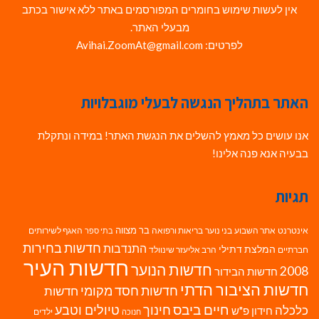
אין לעשות שימוש בחומרים המפורסמים באתר ללא אישור בכתב
מבעלי האתר.
לפרטים: Avihai.ZoomAt@gmail.com
האתר בתהליך הנגשה לבעלי מוגבלויות
אנו עושים כל מאמץ להשלים את הנגשת האתר! במידה ונתקלת
בבעיה אנא פנה אלינו!
תגיות
בר מצווה
אינטרנט
אתר השבוע
בני נוער
בריאות ורפואה
האגף לשירותים
בתי ספר
חדשות בחירות
התנדבות
המלצת דתילי
חברתיים
הרב אליעזר שינוולד
חדשות העיר
חדשות הנוער
2008
חדשות הבידור
חדשות הציבור הדתי
חדשות חסד מקומי
חדשות
חיים ביבס
טיולים וטבע
כלכלה
חינוך
חידון פ"ש
ילדים
חנוכה