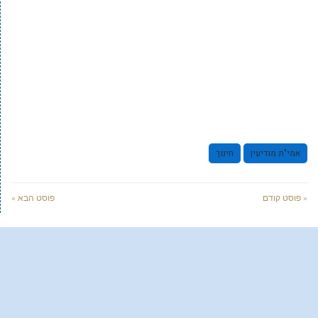
אמי"ת מודיעין
חינוך
« פוסט קודם
פוסט הבא »