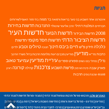
תגיות
בר מצווה
אינטרנט
אתר השבוע
בני נוער
בריאות ורפואה
האגף לשירותים
בתי ספר
חדשות בחירות
התנדבות
המלצת דתילי
חברתיים
הרב אליעזר שינוולד
חדשות העיר
חדשות הנוער
2008
חדשות הבידור
חדשות הציבור הדתי
חדשות חסד מקומי
חדשות
חיים ביבס
טיולים וטבע
כלכלה
חינוך
חידון פ"ש
ילדים
חנוכה
מודיעין
כתבות
מד"א
מודיעין מכבים רעות
מלחמת חרבות ברזל
משרד החינוך
עיריית מודיעין
עמיעד טאוב
נדל"ן
ספורט
ספרים
נשים
נפתלי בנט
צרכנות
פרשת השבוע
קורונה
פארק ענבה
קהילה
פינת האימוץ
ראיון
תרבות
4X6X8
שכונת נופים
האתרים שלנו:
תרבוש-פורטל תרבות ונופש למגזר הדתי
|
המגזר-פורטל חדשות למגזר הדתי
גל
|
מודיעין
|
מדינט – פורטל בריאות ורווחה
|
החדשות הטובות בישראל
|
רמת גן
|
בת ים - חולון
|
גב"ש
|
יש''ע:שומרון בנימין וגוש עציון
|
במרכז- לחברי הבית היהודי
|
לוד
|
לימודים אקדמאיים