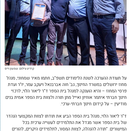
קרדיט צילום: שמעון וייס
על תעודת ההערכה לשנת הלימודים תשפ"ב, חתמו מאיר שמחוני, מנהל
מחוז ירושלים במשרד החינוך, גב' חוה אברבנאל ויעקב עמר, יו"ר ועדת
פרסי המחוז – והיא הוענקה למנהל בית הספר ד"ר ליאור הלוי, לרכזי
חינוך חברתי איתמר אוחיון ואייל מתן תורה ולצוות בית הספר אמית בנים
מודיעין – על קידום חינוך חברתי-ערכי.
ד"ר ליאור הלוי, מנהל בית הספר הביע את תודתו לצוות המקצועי הנהדר
של בית הספר אשר מגדל את התלמידים לעשייה ערכית בכל
המישורים. "תודה להנהלה, לצוות המסור, לתלמידים היקרים, להורים