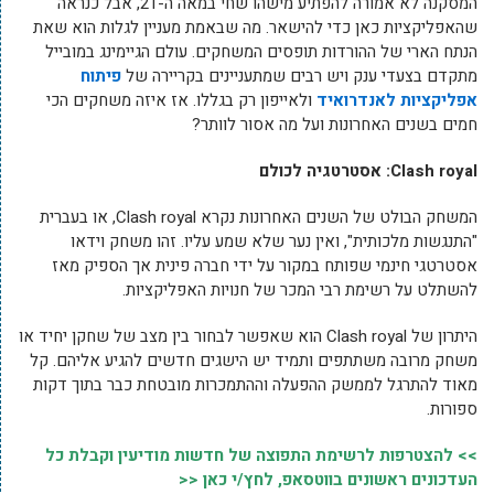
המסקנה לא אמורה להפתיע מישהו שחי במאה ה-21, אבל כנראה
שהאפליקציות כאן כדי להישאר. מה שבאמת מעניין לגלות הוא שאת
הנתח הארי של ההורדות תופסים המשחקים. עולם הגיימינג במובייל
מתקדם בצעדי ענק ויש רבים שמתעניינים בקריירה של
פיתוח
אפליקציות לאנדרואיד
ולאייפון רק בגללו. אז איזה משחקים הכי
חמים בשנים האחרונות ועל מה אסור לוותר?
Clash royal
: אסטרטגיה לכולם
המשחק הבולט של השנים האחרונות נקרא Clash royal, או בעברית
"התנגשות מלכותית", ואין נער שלא שמע עליו. זהו משחק וידאו
אסטרטגי חינמי שפותח במקור על ידי חברה פינית אך הספיק מאז
להשתלט על רשימת רבי המכר של חנויות האפליקציות.
היתרון של Clash royal הוא שאפשר לבחור בין מצב של שחקן יחיד או
משחק מרובה משתתפים ותמיד יש הישגים חדשים להגיע אליהם. קל
מאוד להתרגל לממשק ההפעלה וההתמכרות מובטחת כבר בתוך דקות
ספורות.
>> להצטרפות לרשימת התפוצה של חדשות מודיעין וקבלת כל
העדכונים ראשונים בווטסאפ, לחץ/י כאן <<