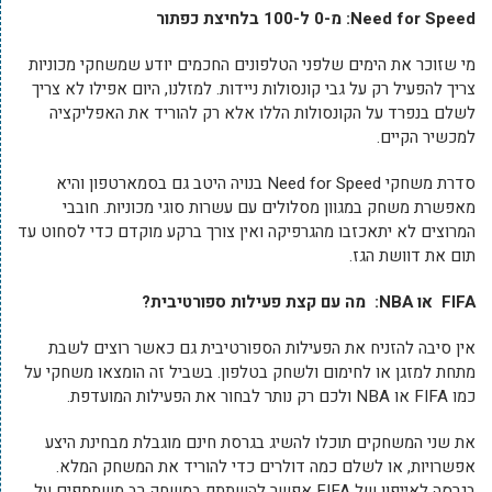
Need for Speed
: מ-0 ל-100 בלחיצת כפתור
מי שזוכר את הימים שלפני הטלפונים החכמים יודע שמשחקי מכוניות
צריך להפעיל רק על גבי קונסולות ניידות. למזלנו, היום אפילו לא צריך
לשלם בנפרד על הקונסולות הללו אלא רק להוריד את האפליקציה
למכשיר הקיים.
סדרת משחקי Need for Speed בנויה היטב גם בסמארטפון והיא
מאפשרת משחק במגוון מסלולים עם עשרות סוגי מכוניות. חובבי
המרוצים לא יתאכזבו מהגרפיקה ואין צורך ברקע מוקדם כדי לסחוט עד
תום את דוושת הגז.
FIFA
או
NBA
:
מה עם קצת פעילות ספורטיבית?
אין סיבה להזניח את הפעילות הספורטיבית גם כאשר רוצים לשבת
מתחת למזגן או לחימום ולשחק בטלפון. בשביל זה הומצאו משחקי על
כמו FIFA או NBA ולכם רק נותר לבחור את הפעילות המועדפת.
את שני המשחקים תוכלו להשיג בגרסת חינם מוגבלת מבחינת היצע
אפשרויות, או לשלם כמה דולרים כדי להוריד את המשחק המלא.
בגרסה לאייפון של FIFA אפשר להשתתף במשחק רב משתתפים על