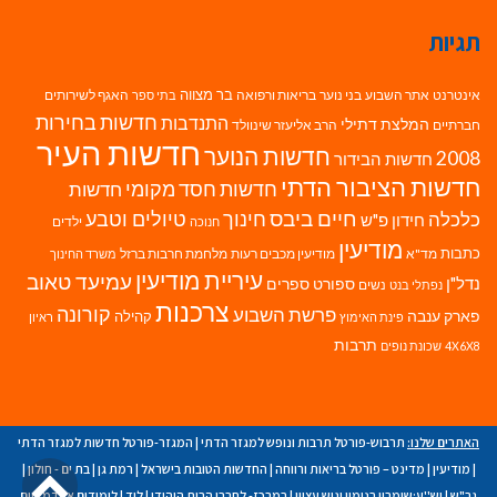
תגיות
בר מצווה
אינטרנט
אתר השבוע
בני נוער
בריאות ורפואה
האגף לשירותים
בתי ספר
חדשות בחירות
התנדבות
המלצת דתילי
חברתיים
הרב אליעזר שינוולד
חדשות העיר
חדשות הנוער
2008
חדשות הבידור
חדשות הציבור הדתי
חדשות חסד מקומי
חדשות
חיים ביבס
טיולים וטבע
כלכלה
חינוך
חידון פ"ש
ילדים
חנוכה
מודיעין
כתבות
מד"א
מודיעין מכבים רעות
מלחמת חרבות ברזל
משרד החינוך
עיריית מודיעין
עמיעד טאוב
נדל"ן
ספורט
ספרים
נשים
נפתלי בנט
צרכנות
פרשת השבוע
קורונה
פארק ענבה
קהילה
פינת האימוץ
ראיון
תרבות
4X6X8
שכונת נופים
האתרים שלנו:
תרבוש-פורטל תרבות ונופש למגזר הדתי
|
המגזר-פורטל חדשות למגזר הדתי
גל
|
מודיעין
|
מדינט – פורטל בריאות ורווחה
|
החדשות הטובות בישראל
|
רמת גן
|
בת ים - חולון
|
גב"ש
|
יש''ע:שומרון בנימין וגוש עציון
|
במרכז- לחברי הבית היהודי
|
לוד
|
לימודים אקדמאיים