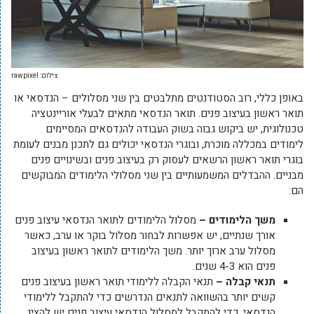
צילום: rawpixel
באופן כללי, רוב הסטודנטים מתלבטים בין שני מסלולים – הנדסאי או
תואר ראשון בעיצוב פנים. תואר הנדסאי מתאים לבעלי אוריינטציה
טכנולוגית, יש ביקוש גבוה בשוק העבודה להנדסאים המסיימים
לימודים במכללה מוכרת, ובוגרי הנדסאי יכולים גם לתכנן מבנים לעומת
בוגרי תואר ראשון הרשאים לעסוק רק בעיצוב פנים ובשינויים פנים
מבניים. ההבדלים המשמעותיים בין שני מסלולי הלימודים המבוקשים
הם:
משך הלימודים –
מסלול הלימודים לתואר הנדסאי עיצוב פנים
אורך שנתיים, יש אפשרות לבחור מסלול בוקר או ערב, כאשר
מסלול ערב ארוך יותר. משך הלימודים לתואר ראשון בעיצוב
פנים הוא 4-3 שנים.
תנאי קבלה –
תנאי הקבלה ללימודי תואר ראשון בעיצוב פנים
קשים יותר בהשוואה לתנאים הנדרשים כדי להתקבל ללימודי
הנדסאי. כדי להתקבל למסלול הנדסאי עיצוב פנים יש להציג