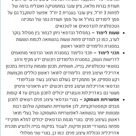
תעודת בגרות מלאה, ציון עובר במתמטיקה ואנגלית ברמה של
לפחות 3 יח"ל, ציון עובר בעברית 2 יח"ל. אפשר להתקבל גם על
סמך לימודים בחו"ל או על סמך תעודת גמר של המכינה
הטכנולוגית להנדסאים או לטכנאים.
שעות לימוד –
במסלול הנדסאי ניתן לבחור בין מסלול בוקר
לערב, כמו כן לומדים פחות שעות בהשוואה לכמות השעות
במסגרת הלימודים לתואר ראשון.
תכני לימוד –
תכני הלימוד במסגרת תואר הנדסאי מותאמים
לדרישות השוק, במסגרת הלימודים רוכשים ידע מקיף ורחב
בנושאי טכנולוגיות, בנייה, תשתיות, תכנון ומגמות עדכניות בתכנון
אדריכלי ועיצוב פנים. הלימודים לתואר ראשון כוללים מקצועות
רקע נוספים, אך מתמקדים בעולם העיצוב בעוד שבלימודי
הנדסאי אדריכלות ועיצוב פנים רוכשים ידע תיאורטי וניסיון
מעשי גם באדריכלות והבוגרים יכולים לתכנן מבנים עד 4 קומות.
אפשרויות תעסוקה –
בוגרי הנדסאי עיצוב פנים רשאים לתכנן
מבנים וקונסטרוקציות, לכן אפשרויות התעסוקה שלהם רבות
ומגוונות יותר בהשוואה לאפשרויות התעסוקה של בעלי תואר
ראשון בעיצוב פנים. בוגרי מגמת הנדסאים יכולים למלא תפקידי
מפתח במשרדי תכנון ופיקוח, לעבוד בפיקוח בנייה ולהציע תוכנית
אדריכלית הכוללת עיצוב פנים. כמו כן, בוגרי שני מסלולי