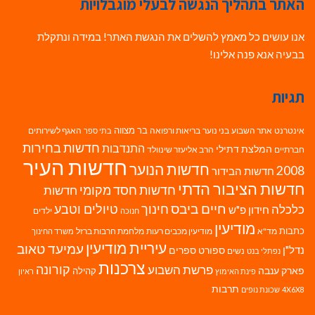
האתר בתהליך הנגשה לבעלי מוגבלויות
אנו עושים כל מאמץ להשלים את הנגשת האתר! במידה ונתקלת
בבעיה אנא פנה אלינו!
תגיות
בר מצווה
אינטרנט
אתר השבוע
בני נוער
בריאות ורפואה
האגף לשירותים
בתי ספר
חדשות בחירות
התנדבות
המלצת דתילי
חברתיים
הרב אליעזר שינוולד
חדשות העיר
חדשות הנוער
2008
חדשות הבידור
חדשות הציבור הדתי
חדשות חסד מקומי
חדשות
חיים ביבס
טיולים וטבע
כלכלה
חינוך
חידון פ"ש
ילדים
חנוכה
מודיעין
כתבות
מד"א
מודיעין מכבים רעות
מלחמת חרבות ברזל
משרד החינוך
עיריית מודיעין
עמיעד טאוב
נדל"ן
ספורט
ספרים
נשים
נפתלי בנט
צרכנות
פרשת השבוע
קורונה
פארק ענבה
קהילה
פינת האימוץ
ראיון
תרבות
4X6X8
שכונת נופים