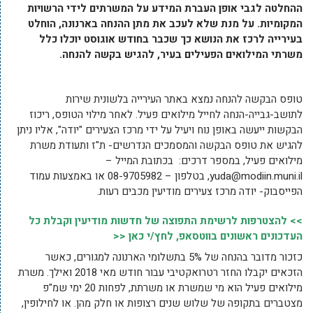
ההחלטה לגבי אופן העברת המידע על המשרתים לידי הרשויות
המקומיות. על מנת שלא לעכב את מתן ההנחה בארנונה, הוחלט
בעירייה לרכז את הנושא כך שכבר בחודש אוגוסט יוכלו כלל
משרתי המילואים הפעילים בעיר, להגיש בקשה להנחה.
טופס הבקשה להנחה נמצא באתר העירייה בלשונית שירות
לתושב-גבייה-הנחה לחייל מילואים פעיל. לאחר מילוי הטופס, ריכוז
הבקשות ייעשה באופן נוח ויעיל על ידי מרכז הצעירים "יודה", אליו ניתן
להגיש את טופס הבקשה והמסמכים הנדרשים- ת"ז ותעודת משרת
מילואים פעיל, במספר דרכים: בכתובת המייל –
yuda@modiin.muni.il,
בטלפון – 08-9705982 או באמצעות עמוד
הפייסבוק- יודה מרכז צעירים מודיעין מכבים רעות.
>> להצטרפות לרשימת התפוצה של חדשות מודיעין וקבלת כל
העדכונים ראשונים בווטסאפ, לחץ/י כאן <<
כזכור מדובר בהנחה של 5% בתשלומי הארנונה למגורים, כאשר
הזכאים יקבלו החזר רטרואקטיבי עבור חודש מאי 2018 ואילך. משרת
מילואים פעיל הוא מי שמשרת או משרתת, לפחות 20 ימי שמ"פ
מצטברים בתקופה של שלוש שנים רצופות או חלק מהן. או לחילופין,