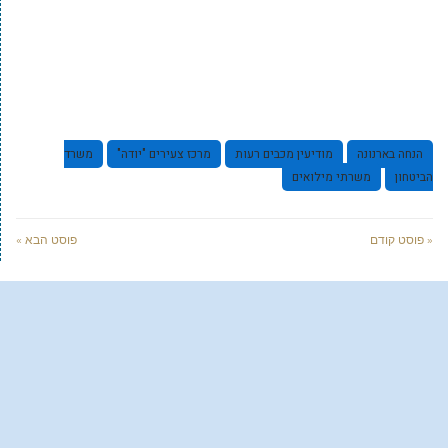
הנחה בארנונה
מודיעין מכבים רעות
מרכז צעירים "יודה"
משרד
הביטחון
משרתי מילואים
« פוסט קודם
פוסט הבא »