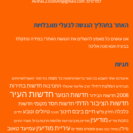
לפרטים: Avihai.ZoomAt@gmail.com
האתר בתהליך הנגשה לבעלי מוגבלויות
אנו עושים כל מאמץ להשלים את הנגשת האתר! במידה ונתקלת
בבעיה אנא פנה אלינו!
תגיות
בר מצווה
אינטרנט
אתר השבוע
בני נוער
בריאות ורפואה
האגף לשירותים
בתי ספר
חדשות בחירות
התנדבות
המלצת דתילי
חברתיים
הרב אליעזר שינוולד
חדשות העיר
חדשות הנוער
2008
חדשות הבידור
חדשות הציבור הדתי
חדשות חסד מקומי
חדשות
חיים ביבס
טיולים וטבע
כלכלה
חינוך
חידון פ"ש
ילדים
חנוכה
מודיעין
כתבות
מד"א
מודיעין מכבים רעות
מלחמת חרבות ברזל
משרד החינוך
עיריית מודיעין
עמיעד טאוב
נדל"ן
ספורט
ספרים
נשים
נפתלי בנט