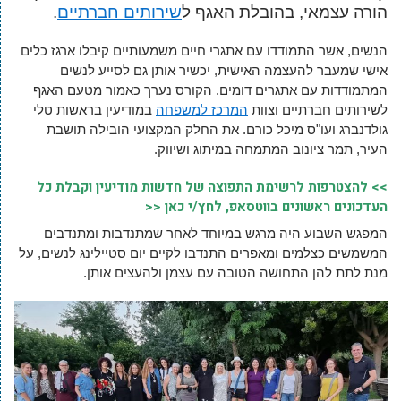
הורה עצמאי, בהובלת האגף ל
שירותים חברתיים
.
הנשים, אשר התמודדו עם אתגרי חיים משמעותיים קיבלו ארגז כלים
אישי שמעבר להעצמה האישית, יכשיר אותן גם לסייע לנשים
המתמודדות עם אתגרים דומים. הקורס נערך כאמור מטעם האגף
לשירותים חברתיים וצוות
המרכז למשפחה
במודיעין בראשות טלי
גולדנברג ועו"ס מיכל כורם. את החלק המקצועי הובילה תושבת
העיר, תמר ציונוב המתמחה במיתוג ושיווק.
>> להצטרפות לרשימת התפוצה של חדשות מודיעין וקבלת כל
העדכונים ראשונים בווטסאפ, לחץ/י כאן <<
המפגש השבוע היה מרגש במיוחד לאחר שמתנדבות ומתנדבים
המשמשים כצלמים ומאפרים התנדבו לקיים יום סטיילינג לנשים, על
מנת לתת להן התחושה הטובה עם עצמן ולהעצים אותן.