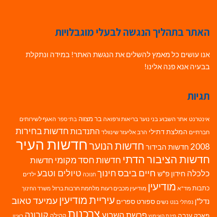
האתר בתהליך הנגשה לבעלי מוגבלויות
אנו עושים כל מאמץ להשלים את הנגשת האתר! במידה ונתקלת
בבעיה אנא פנה אלינו!
תגיות
בר מצווה
אינטרנט
אתר השבוע
בני נוער
בריאות ורפואה
האגף לשירותים
בתי ספר
חדשות בחירות
התנדבות
המלצת דתילי
חברתיים
הרב אליעזר שינוולד
חדשות העיר
חדשות הנוער
2008
חדשות הבידור
חדשות הציבור הדתי
חדשות חסד מקומי
חדשות
חיים ביבס
טיולים וטבע
כלכלה
חינוך
חידון פ"ש
ילדים
חנוכה
מודיעין
כתבות
מד"א
מודיעין מכבים רעות
מלחמת חרבות ברזל
משרד החינוך
עיריית מודיעין
עמיעד טאוב
נדל"ן
ספורט
ספרים
נשים
נפתלי בנט
צרכנות
פרשת השבוע
קורונה
פארק ענבה
קהילה
פינת האימוץ
ראיון