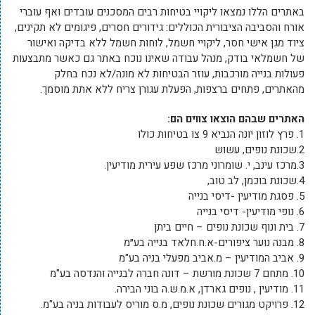
באתרים הללו נמצאו ליקויי בטיחות רבים המסכנים עובדים ואף עוברי
אורח והסביבה הציבורית הכוללים: גידורים חסרים, פיגומים לא תקינים,
ציוד מגן אישי חסר, ליקויי חשמל, לוחות חשמל ללא בדיקה ואישור
של חשמלאי בודק, מנהל עבודה שאינו נוכח באתר גם כאשר מתבצעות
פעולות בנייה מורכבות, עוזר הבטיחות לא מונה/לא נכח בחלק
מהאתרים, פתחים ברצפות, הפעלת עגורן צריח ללא אתת מוסמך.
האתרים שבהם הוצאו צווים הם:
1. פרץ לוזון יונה הנביא 9 צו בטיחות כולו
2.שכונת נופים, עשוש
3.מרכז עינב, י. שומרוני מרכז שפע עירית מודיעין.
4.שכונת בוכמן, לב טוב,
5. פסגת מודיעין -דיסי בנייה
6. נופי מודיעין- דיסי בנייה
7. בית ונוף שכונת נופים – חיים ביתן
8. מבנה נוער ציפורים-א.ח.חלאד בנייה בע״מ
9. אביב המודיעין – מ.אביב מפעלי בניה בע"מ
10. מתחם 7 שכונת מורשת – דונה חברה לבנייה והנדסה בע"מ
11. מודיעין , נופים גארדן, א.מ.ש.ה בוני הבירה.
12. פרויקט מגורים שכונת נופים, מ.ס מוריס לעבודות בניה בע"מ.