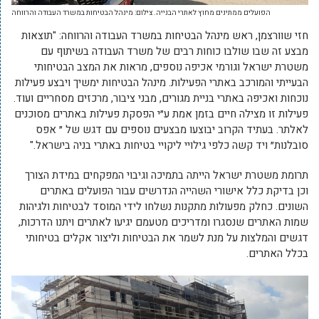
הפועלים ממתינים מחוץ לאתרי הבנייה. צילום: מינהל הבטיחות במשרד העבודה והרווחה
חזי שוורצמן, ראש מינהל הבטיחות במשרד העבודה והרווחה: "תוצאות
מבצע זה שבו שולבו כוחות רבים של משרד העבודה בשיתוף עם
משטרת ישראל וגורמי אכיפה נוספים, מראות את המצב הבטיחותי
הבעייתי והמורכב באתרי הפעילות. מינהל הבטיחות ימשיך ויבצע פעילות
נוכחות ואכיפה באתרי בניית מגורים, מבני ציבור, מרכזים מסחריים ועוד.
פעילות זו מצילה חיים בזמן אמת ע״י הפסקת פעילות באתרים מסוכנים
לאלתר. בעתיד הקרוב יבוצעו מבצעים נוספים עם דגש של ״ אפס
סובלנות״ ויד קשה כלפי גילויי ליקויי בטיחות באתרי בניה בישראל."
תרומת משטרת ישראל הייתה בתמיכה וגיבוי המפקחים במידת הצורך
וכן בדיקת כלל אישורי השהייה הנדרשים עבור הפועלים באתרים
השונים. כחלק מפעולות מתקנות נשלחו לידי המוסד לבטיחות ולגיהות
שמות האתרים שנסגרו ומדריכים מטעמם יגיעו לאתרים ויתנו הדרכות,
דגשים והמלצות על מנת לשמר את הבטיחות וליצור אקלים בטיחותי
בכלל האתרים.