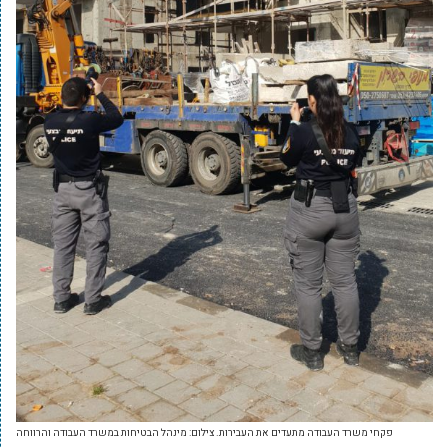
פקחי משרד העבודה מתעדים את העבירות. צילום: מינהל הבטיחות במשרד העבודה והרווחה