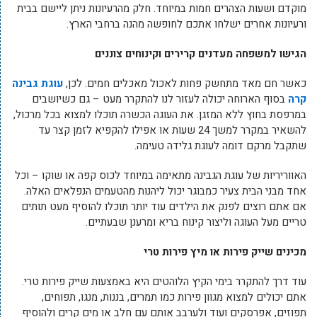
מוקדם ושעות הצהרים חמות במיוחד. חלק מהרעיונות ניתן ליישם בבית
ורעיונות אחרים ישלחו אתכם לחופשה מהנה ברחבי הארץ.
הגישו למשפחה מעדנים קרירים וקינוחים צוננים
כאשר חם מאד מתחשק פחות לאכול מאכלים חמים. לכן,
עוגת גבינה
קרה
בסוף הארוחה יכולה לעזור לנו להתקרר מעט – גם כשיושבים
במרפסת בחוץ ללא המזגן. את העוגה הכשרה תוכלו למצוא בכל מרכול,
להשאיר במקרר למשך 24 שעות או אפילו להקפיא לזמן קצר עד
שתקבל מרקם דומה לעוגת גלידה טעימה.
האווריריות של עוגת הגבינה מתאימה במיוחד לכוס קפה או שוקו – וכל
אחד מבני הבית צעיר כמבוגר יכול ליהנות מהטעמים הנפלאים האלה.
אם אתם רוצים לפנק את הילדים עוד יותר תוכלו להוסיף מעט תותים
טריים מעל העוגה וליצור קינוח בריא ומרענן שבעתיים.
מכינים שייק פירות או מיץ פירות טרי
עוד דרך להתקרר בימי הקיץ הלוהטים היא באמצעות שייק פירות טרי.
אתם יכולים למצוא מגוון פירות כמו תמרים, בננות, מנגו, תפוחים,
תפוזים, אפרסקים ועוד ולערבב אותם עם חלב או מים קרים ולהוסיף