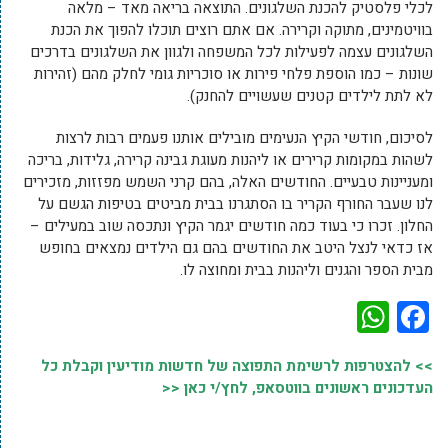
לכלי פלסטיק להכנת השלגונים. התוצאה בריאה מאד – מלאה
בוויטמינים, מתוקה וקרירה. אם אתם רוצים תוכלו להפוך את הכנת
השלגונים עצמה לפעילות לכל המשפחה ולגוון את השלגונים בדרכים
שונות – כמו הוספת פלחי פירות או סוכריות גומי לחלק מהם (זהירות
לא לתת לילדים קטנים שעשויים להחנק).
לסיכום, חודשי הקיץ הנעימים מובילים אותנו פעמים רבות לרצות
לשהות במקומות קרירים או ליהנות מעוגת גבינה קרירה, גלידות, בריכה
ומעניינות טבעיים. החודשים האלה, בהם קרני השמש מפזזות, מזכירים
לנו שעבר החורף הקריר בו הסתגרנו בבית מביטים בטיפות הגשם על
החלון. זכרו כי בעוד כמה חודשים יגמר הקיץ ונתכסה שוב במעילים –
אז כדאי לנצל היטב את החודשים בהם גם הילדים נמצאים בחופש
מבית הספר והגנים וליהנות בבית ומחוצה לו.
WhatsApp
Facebook
>> להצטרפות לרשימת התפוצה של חדשות מודיעין וקבלת כל
העדכונים ראשונים בווטסאפ, לחץ/י כאן <<