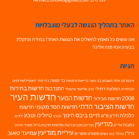
האתר בתהליך הנגשה לבעלי מוגבלויות
אנו עושים כל מאמץ להשלים את הנגשת האתר! במידה ונתקלת
בבעיה אנא פנה אלינו!
תגיות
בר מצווה
אינטרנט
אתר השבוע
בני נוער
בריאות ורפואה
האגף לשירותים
בתי ספר
חדשות בחירות
התנדבות
המלצת דתילי
חברתיים
הרב אליעזר שינוולד
חדשות העיר
חדשות הנוער
2008
חדשות הבידור
חדשות הציבור הדתי
חדשות חסד מקומי
חדשות
חיים ביבס
טיולים וטבע
כלכלה
חינוך
חידון פ"ש
ילדים
חנוכה
מודיעין
כתבות
מד"א
מודיעין מכבים רעות
מלחמת חרבות ברזל
משרד החינוך
עיריית מודיעין
עמיעד טאוב
נדל"ן
ספורט
ספרים
נשים
נפתלי בנט