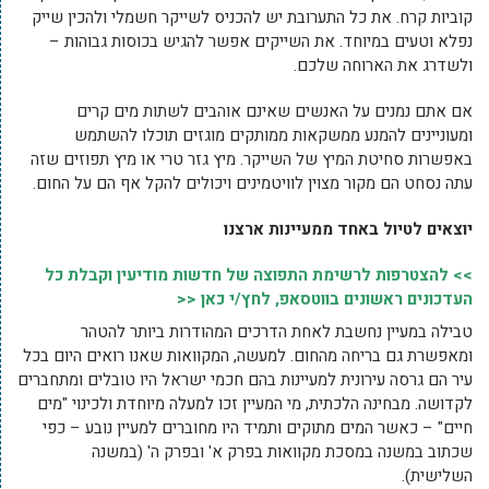
קוביות קרח. את כל התערובת יש להכניס לשייקר חשמלי ולהכין שייק
נפלא וטעים במיוחד. את השייקים אפשר להגיש בכוסות גבוהות –
ולשדרג את הארוחה שלכם.
אם אתם נמנים על האנשים שאינם אוהבים לשתות מים קרים
ומעוניינים להמנע ממשקאות ממותקים מוגזים תוכלו להשתמש
באפשרות סחיטת המיץ של השייקר. מיץ גזר טרי או מיץ תפוזים שזה
עתה נסחט הם מקור מצוין לוויטמינים ויכולים להקל אף הם על החום.
יוצאים לטיול באחד ממעיינות ארצנו
>> להצטרפות לרשימת התפוצה של חדשות מודיעין וקבלת כל
העדכונים ראשונים בווטסאפ, לחץ/י כאן <<
טבילה במעיין נחשבת לאחת הדרכים המהודרות ביותר להטהר
ומאפשרת גם בריחה מהחום. למעשה, המקוואות שאנו רואים היום בכל
עיר הם גרסה עירונית למעיינות בהם חכמי ישראל היו טובלים ומתחברים
לקדושה. מבחינה הלכתית, מי המעיין זכו למעלה מיוחדת ולכינוי "מים
חיים" – כאשר המים מתוקים ותמיד היו מחוברים למעיין נובע – כפי
שכתוב במשנה במסכת מקוואות בפרק א' ובפרק ה' (במשנה
השלישית).