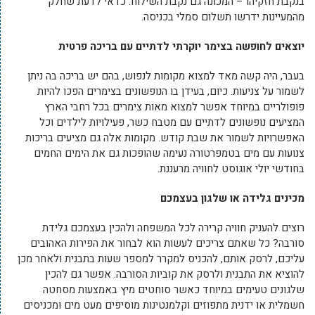
בנקבת חזקיהו – המכונה גם נקבת השילוח. כדאי לדעת שחלק
מהמעיינות ידרשו תשלום סמלי בכניסה.
יוצאים לחופשה בצימר יוקרתי לדתיים עם בריכה פרטית
בעבר, היה קשה מאד למצוא מקומות לנפוש, בהם יש בריכה בה ניתן
לשמור על צניעות. כיום, בעידן בו הנופשונים בצימרים הפכו להיות
פופולריים במיוחד אפשר למצוא מאות צימרים בכל רחבי הארץ
המציעים נופשונים לדתיים עם מטבח כשר, פעילויות לילדים וכל
האפשרויות לשמור את שבת קודש. מקומות אלה גם מציעים בריכות
צנועות עם מים בטמפרטורה נעימה שהופכות גם את הימים החמים
בחודשי יולי אוגוסט לחוויה מרעננת.
מכינים גלידה או שלגון בעצמכם
רוצים להעניק חוויה קרירה לכל המשפחה ולהכין בעצמכם גלידת
סורבה? כל שאתם צריכים לעשות הוא לבחור את הפירות האהובים
עליכם, לרסק אותם, להכניס למקרר למספר שעות בתבנית ולאחר מכן
להוציא את התבנית ולרסק את קוביות הסורבה. אפשר גם להכין
שלגונים טעימים במיוחד כאשר סוחטים מיץ באמצעות מסחטה
חשמלית או ידנית מתפוזים וקלמנטינות מוסיפים מעט מים ומכניסים