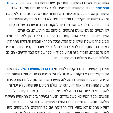
כשם שטרמיטים מגיעים מחומרי עץ ישנים ויש צורך לשירותי
הדברת
טרמיטים
כך גם היתושים שמגיעים לרוב לבתי מגורים של בני אדם
היישר מן הסביבה כמו מביצות, משדות ומאתרי טבע מזוהמים. לא פעם
נמצא ביישובים חקלאיים שאריות מים לא נקיים מהשקיה שעומדים
זמן רב והפכים למצע חסר תקדים למקום דגירה והשרצה של חרקים
לא רצויים מזנים שונים ומגוונים. ביניהם גם היתושים. באזורים
העירוניים יותר נמצא את מקומם הטבעי בדרך כלל סמוך לאתרי פסולת,
סביב פחי אשפה שלא פונו ועוד. ובכל מקרה- הבעיה הגדולה מתחילה
כאשר הם מתקרבים לבני אדם. למה? בגלל שהם עוקצים, גם מטרידים
וגם מזמזמים. וחמור מזה וגרוע מכול – כפי שכולנו כבר יודעים- הם גם
עלולים לשאת מחלות וזיהומים קשים.
מאידך, אנשים רבים נזקקים לשירותי
הדברת פשפש המיטה
גם אם
הם מקפידים באדיקות לא מבוטלת על סגירת הרמטית של רשתות בכל
הדירה- כשל היתושים. נדמה לנו, שיש משהו שמגונן עלינו בעת סגירת
הרשת המחוררת והאוורירית הזאת. וכולנו מבינים שרשתות לא יכולות
להגן מפני פריצות או כניסה לא רצויה של יתושים, או חרקים מכל
הסוגים ומכל המינים- בשל גודלם הזעיר ובעיקר בזכות המאפיין העיקרי
שלהם- תנועת הכנפיים- הם בהחלט עשויים לחדור אל תוך מבנים
דווקא ממקום לא צפוי- דרך החלונות. עם כל החרקים, המעופפים ניתן