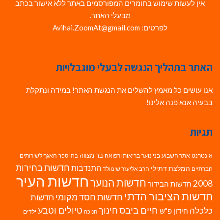
אין לעשות שימוש בחומרים המפורסמים באתר ללא אישור בכתב
מבעלי האתר.
לפרטים: Avihai.ZoomAt@gmail.com
האתר בתהליך הנגשה לבעלי מוגבלויות
אנו עושים כל מאמץ להשלים את הנגשת האתר! במידה ונתקלת
בבעיה אנא פנה אלינו!
תגיות
בר מצווה
אינטרנט
אתר השבוע
בני נוער
בריאות ורפואה
האגף לשירותים
בתי ספר
חדשות בחירות
התנדבות
המלצת דתילי
חברתיים
הרב אליעזר שינוולד
חדשות העיר
חדשות הנוער
2008
חדשות הבידור
חדשות הציבור הדתי
חדשות חסד מקומי
חדשות
חיים ביבס
טיולים וטבע
כלכלה
חינוך
חידון פ"ש
ילדים
חנוכה