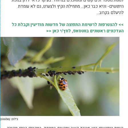
למנות מספר זנים קשים ומסוכנים במיוחד. בעיקר כדאי לדון במכת
היתושים- והיא כבר כאן… מתחילת הקיץ ולצערנו, גם לא עומדת
להיעלם בקרוב…
>> להצטרפות לרשימת התפוצה של חדשות מודיעין וקבלת כל
העדכונים ראשונים בווטסאפ, לחץ/י כאן <<
צילום: pixabay