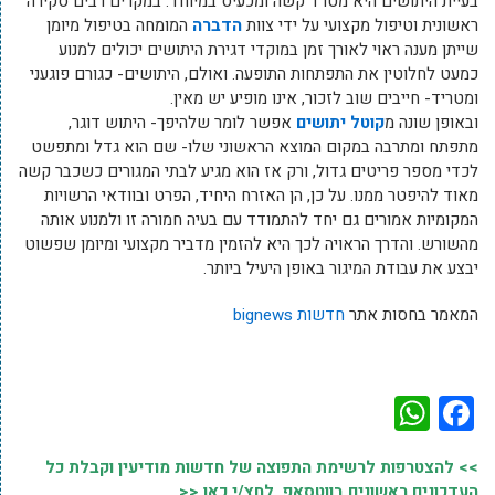
בעיית היתושים היא מטרד קשה ומכעיס במיוחד. במקרים רבים סקירה
ראשונית וטיפול מקצועי על ידי צוות
הדברה
המומחה בטיפול מיומן
שייתן מענה ראוי לאורך זמן במוקדי דגירת היתושים יכולים למנוע
כמעט לחלוטין את התפתחות התופעה. ואולם, היתושים- כגורם פוגעני
ומטריד- חייבים שוב לזכור, אינו מופיע יש מאין.
ובאופן שונה מ
קוטל יתושים
אפשר לומר שלהיפך- היתוש דוגר,
מתפתח ומתרבה במקום המוצא הראשוני שלו- שם הוא גדל ומתפשט
לכדי מספר פריטים גדול, ורק אז הוא מגיע לבתי המגורים כשכבר קשה
מאוד להיפטר ממנו. על כן, הן האזרח היחיד, הפרט ובוודאי הרשויות
המקומיות אמורים גם יחד להתמודד עם בעיה חמורה זו ולמנוע אותה
מהשורש. והדרך הראויה לכך היא להזמין מדביר מקצועי ומיומן שפשוט
יבצע את עבודת המיגור באופן היעיל ביותר.
המאמר בחסות אתר
חדשות bignews
WhatsApp
Facebook
>> להצטרפות לרשימת התפוצה של חדשות מודיעין וקבלת כל
העדכונים ראשונים בווטסאפ, לחץ/י כאן <<