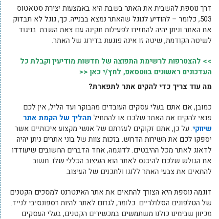
דרך נוספת להשבית את האתר בשבת היא באמצעות יצירת סטאטוס
503, כלומר – להודיע לגוגל שהאתר נמצא בבנייה. כך, גוגל לא תבדוק
את האתר וניתן יהיה להחזירו לפעילות תקינה עם צאת השבת. בניגוד
לשיטה הקודמת, שיטה זו אינה פוגעת בדירוג של האתר.
>> להצטרפות לרשימת התפוצה של חדשות מודיעין וקבלת כל
העדכונים ראשונים בווטסאפ, לחץ/י כאן <<
מה עוד צריך כדי להקים אתר לתפארת?
כמובן, אם אתם בעלי עסקים העובדים מהבוקר ועד הליל, אין לכם
פנאי להקים את האתר שלכם או להתחיל
תהליך של הקמת אתר
שיווקי
. על כן, אתם זקוקים לעזרתם של אנשי מקצוע איכותיים אשר
יספקו לכם את השירות הדרוש. בזכות צוות של בוני אתרים ניתן יהיה
לדאוג לאתר מכל ההיבטים. לדוגמה, אחד הדברים החשובים שיעודדו
את הגולש שלכם להיכנס לאתר הוא העיצוב הכללי שלו. חשוב
להתאים את צבעי האתר ללוגו ולתכנים של העיצוב.
דוגמה נוספת היא הצורך להתאים את אתר האינטרנט למסכים הקטנים
של הטלפונים הסלולריים. כלומר, לגרום לאתר להיות רספונסיבי לנייד.
מכיוון שבימינו כולנו משתמשים במכשירים הקטנים, בעלי העסקים