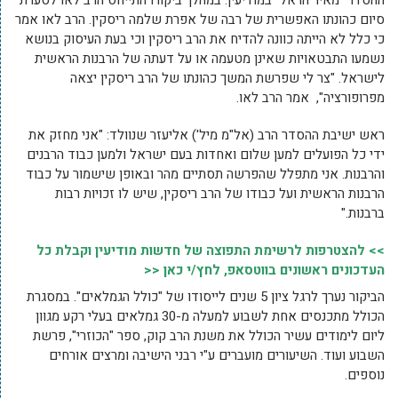
ההסדר "מאיר הראל" במודיעין. במהלך ביקורו התייחס הרב לאו לסערת
סיום כהונתו האפשרית של רבה של אפרת שלמה ריסקין. הרב לאו אמר
כי כלל לא הייתה כוונה להדיח את הרב ריסקין וכי בעת העיסוק בנושא
נשמעו התבטאויות שאינן מטעמה או על דעתה של הרבנות הראשית
לישראל. "צר לי שפרשת המשך כהונתו של הרב ריסקין יצאה
מפרופורציה", אמר הרב לאו.
ראש ישיבת ההסדר הרב (אל"מ מיל') אליעזר שנוולד: "אני מחזק את
ידי כל הפועלים למען שלום ואחדות בעם ישראל ולמען כבוד הרבנים
והרבנות. אני מתפלל שהפרשה תסתיים מהר ובאופן שישמור על כבוד
הרבנות הראשית ועל כבודו של הרב ריסקין, שיש לו זכויות רבות
ברבנות."
>> להצטרפות לרשימת התפוצה של חדשות מודיעין וקבלת כל
העדכונים ראשונים בווטסאפ, לחץ/י כאן <<
הביקור נערך לרגל ציון 5 שנים לייסודו של "כולל הגמלאים". במסגרת
הכולל מתכנסים אחת לשבוע למעלה מ-30 גמלאים בעלי רקע מגוון
ליום לימודים עשיר הכולל את משנת הרב קוק, ספר "הכוזרי", פרשת
השבוע ועוד. השיעורים מועברים ע"י רבני הישיבה ומרצים אורחים
נוספים.