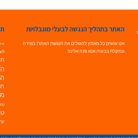
האתר בתהליך הנגשה לבעלי מוגבלויות
תג
ר
אנו עושים כל מאמץ להשלים את הנגשת האתר! במידה
אינ
ונתקלת בבעיה אנא פנה אלינו!
לשי
חדש
הנ
הד
חי
מו
נפת
טא
קהי