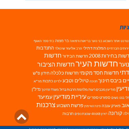
יות
בר מצווה
טרנט
אתר השבוע
בני נוער
בריאות ורפואה
האגף
בתי ספר
התנדבות
המלצת דתילי
רותים חברתיים
הרב אליעזר שינוולד
חדשות
ות בחירות 2008
חדשות הבידור
חדשות העיר
חדשות הציבור
וער
תי
חדשות חסד מקומי
חדשות כלכלה
חידון פ"ש
ים ביבס
טיולים וטבע
חינוך
כתבות
ילדים
מד"א
חנוכה
דיעין
נדל"ן
מודיעין מכבים רעות
מלחמת חרבות ברזל
משרד החינוך
עיריית מודיעין
עמיעד
ספורט
ספרים
נשים
לי בנט
צרכנות
וב
פרשת השבוע
פארק ענבה
פינת האימוץ
גליל
קורונה
לה
תרבות
ראיון 4X6X8
שכונת נופים
לרא