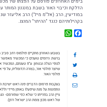
הדלקת וכיבוי האור בשבת במנגנון המותר ע
במודיעין, הרב (אל"מ מיל') הרב אליעזר שנ
בקהילותיהם כנגד "ההיתר" המוצג.
WhatsApp
Facebook
ברשת. היזמים טוענים כי המכשיר מאפשר ה
לגופי הצלה ובטחון. ע"פ טענתם, המכשיר א
שיוצר פולסי אור, בצורה רנדומלית, על פי
פולסי האור.
בעקבות פרסום הדברים פנה ראש ישיבת ההס
התפוצות על מנת שיפעלו באופן מיידי וללא 
ציין הרב בפנייתו כי שלא כפי שפורסם- הגר
של ראש מכון צומת הרב ישראל רוזן).