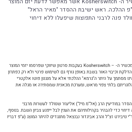
בימים האחרונים פורסם על הפצתו של מכשיר ה- Kosherswitch אשר מאפשר לדעת יזם המוצר
"פ ההלכה. ראש ישיבת ההסדר "מאיר הראל"
וולד פנה לרבני התפוצות שיפעלו ללא דיחוי
בשבוע האחרון מתקיים פולמוס רחב סביב מכשיר ה- – Kosherswitch בעקבות סרטון שיווקי שפרסמו יזמי המוצר
דלקת וכיבוי האור בשבת באופן גורף גם לשימוש פרטי ולא רק כפתרון
ינו מסתמך על היתר ה"גרמא" ההלכתי אלא על מנגנון פוטו אלקטרי
 אלוגריתם בלתי צפוי מראש, ומערכת מכאנית שמסתירה או מגלה את
דר במודיעין הרב (אל"מ מיל') אליעזר שנוולד לעשרות מרבני
דיחוי כדי להבהיר בקהילותיהם את הענין לבל ייפגע צביון השבת. בנוסף,
"י נויבירט זצ"ל והרב אביגדור נבנצאל מתנגדים להיתר המוצג (ע"פ דבריו