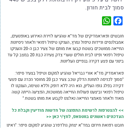
סמוך לבית חורון.
WhatsApp
Facebook
חובשים ופאראמדיקים של מד"א שהגיעו לזירת האירוע באופנועים,
אמבולנסים וניידות טיפול נמרץ, העניקו טיפול רפואי ולאחר ניסיונות
החייאה ממושכים בשטח קבעו את מותם של צעיר כבן ה-20 והעניקו
טיפול רפואי ופינו לבית חולים שערי צדק צעירה כבת 20 במצב קל עד
בינוני עם פצע דקירה בגפיים העליונות.
פאראמדיק מד"א אורי גבריאל שהגיע למקום וטיפל בצעיר סיפר:
"סמוך לכניסה לתחנת הדלק שכב צעיר כבן 20 מחוסר הכרה עם פצעי
דקירה בפלג גופו העליון, הוא היה ללא דופק וללא נשימה, הענקנו לו
טיפול רפואי וביצענו פעולות החייאה ממושכות, הפציעה הייתה קשה
מאוד ולאחר מאמצי החייאה נאלצנו לקבוע את מותו בשטח."
>> להצטרפות לרשימת התפוצה של חדשות מודיעין וקבלת כל
העדכונים ראשונים בווטסאפ, לחץ/י כאן <<
חובש רפואת חירום במד"א יצחק גולדפרב שהגיע למקום סיפר: "ראינו