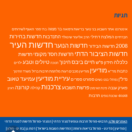
תגיות
בר מצווה
אינטרנט
אתר השבוע
בני נוער
בריאות ורפואה
האגף לשירותים
בתי ספר
חדשות בחירות
התנדבות
המלצת דתילי
חברתיים
הרב אליעזר שינוולד
חדשות העיר
חדשות הנוער
2008
חדשות הבידור
חדשות הציבור הדתי
חדשות חסד מקומי
חדשות
חיים ביבס
טיולים וטבע
כלכלה
חינוך
חידון פ"ש
ילדים
חנוכה
מודיעין
כתבות
מד"א
מודיעין מכבים רעות
מלחמת חרבות ברזל
משרד החינוך
עיריית מודיעין
עמיעד טאוב
נדל"ן
ספורט
ספרים
נשים
נפתלי בנט
צרכנות
פרשת השבוע
קורונה
פארק ענבה
קהילה
פינת האימוץ
ראיון
תרבות
4X6X8
שכונת נופים
האתרים שלנו:
תרבוש-פורטל תרבות ונופש למגזר הדתי
|
המגזר-פורטל חדשות למגזר הדתי
|
מודיעין
|
מדינט – פורטל בריאות ורווחה
|
החדשות הטובות בישראל
|
רמת גן
|
בת ים - חולון
|