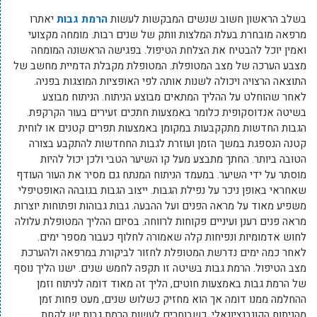
בשלב הראשון חשוב שנשים המבקשות לעשות
הרמת גבות
יאתרו
מרפאה מובחרת בעלת המלצות וותק של שנים רבות. מומחה מקצועי
ואמין יוכל להבטיח את הצלחת הטיפול. בפגישה הראשונה המומחה
מצבע הערכה של מצב המטופלת. המטופלת מקבלת הדמיית מחשב של
התוצאה הרצויה ויכולה לשנות אותה לפי האופציות המוצגות בפניה.
לאחר שהוחלט על ההליך המתאים מבוצע הניתוח. הניתוח מבוצע
בשיטה אנדוסקופית כלומר באמצעות חתכים זעירים בעור הקרקפת.
הגבות החדשות מתקקבעות במקומן באמצעות תפרים קטנים או לוחית
קטנה הנספגת במשך הזמן ועוזרת לגבות החחדשות להתקבע בצורה
הטובה ביותר. החתך מתבצע מעל קו השיער הטבי ולכן יכול להיות
מוסתר על ידי השיער. במעמד הניתוח המנתח גם מסיר את העור העודף
שאחראי באופן ניכר על נפילת הגבות. ייצוב הגבות בגובהה האופטיפלי
משפיע מאוד על מראה הפנים ועל ההבעה. גבות גבוהות ופתוחות יוצרות
מראה פנים רענן ועיניים פקוחות לרווחה. בסיום ההליך המטופלת עלולה
לחוש אדמומיות ונפיחות קלה שאמורה לחלוף כעבור מספר ימים.
לאחר כמה ימים נדרשת המטופלת לחזור לביקורת במרפאה ולהערכת
מצב הטיפול. הרמת גבות בשיטה זו תקפה לחמש שנים. ישנו הליך נוסף
של הרמת גבות באמצעות חוטים, הליך זה מאוד דומה לניתוח וזמן
ההחלמה ממנו דומה אך הוא מחזיק כשלוש שנים, מעט פחות זמן
מהניתוח הקונבנציונאלי. כשבוחרים לעשות הרמת גבות יש לקחת