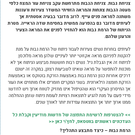
צניחת גבות. צניחת הגבות מתרחשת עקב צניחת עור המצח כלפי
מעטה הגבות צונחות והמראה הזוויתי המשדר צעירות ורעננות
משתנה למראה פנים עייף. לרוב מדובר בבעיה אסטתית אך
לעיתים מדובר גם בהפרעה ממשית בחסימת שדה הראייה. מטרת
הניתוח של הרמת גבות הוא להחזיר לפנים את המראה הצעיר
והרענן שלהם.
לעיתים בוחרות נשים צעירות לעבור ניתוח של הרמת גבות על מנת
להקנות לפניהם מראה אקזוטי יותר לעיניים שלהן מראה מלוכסן.
לניתוח זה אין הגבלת גיל. נשים רבות חוששות מביצוע הניתוח אך לא
מוכנות להתפשר על מראה שאינו לשביעות רצונן, במקרה זה ישנם
דרכים אחרות כגון הרמת גבות באמצעות הזרקת בוטוקס או באמצעות
הזרקת חומצה הילארונית. בשני המקרים חומרים אלו מותחים את העור
אך החיסרון העיקרי הוא שהטיפול אינו מחזיק לטווח ארוך ויש לחדשו
מידי פעם על מנת להגיע לתוצאות רצויות לעומת ניתוח שזמן ההחלמה
ממנו ארוך יותר אך התוצאות עמידות יותר לאורך שנים.
>> להצטרפות לרשימת התפוצה של חדשות מודיעין וקבלת כל
העדכונים ראשונים בווטסאפ, לחץ/י כאן <<
הרמת גבות – כיצד מתבצע התהליך?