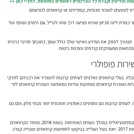
 מודיעין וקבלת כל העדכונים ראשונים בווטסאפ, לחץ/י כאן <<
לנוסעים לשכור מכוניות, קמפיינים או קרוואנים לנסיעתם.
ר כצורת לינה מכיוון שהיא מציעה דרך נוחה לטייל, עם היתרון הנוסף של
 תצטרך לספק את המידע האישי שלך כולל שמך, כתובתך ופרטי כרטיס
מכתאות ממעסיקים קודמים והוכחת ביטוח.
רות פופולרי
הובלה. בעלי קרוואנים נאלצים לעיתים קרובות להשכיר את רכביהם לפרקי
חברות השכרת קרוואנים מספקות שירות המאפשר השכרת קרוואנים לפי
. לעתים קרובות הם נתפסים כאופציה חסכונית יותר מבתי מלון, והם גם
השכרת קרוואנים היא ענף שחווה צמיחה אקספוננציאלית במהלך השנים האחרונות. בשנת 2018, מספר הקרוואנים
השוהים באירופה גדל ב-10% בהשוואה לשנת 2017. זאת בשל העלייה בביקוש לחופשות קרוואנים ושהייה קצרה