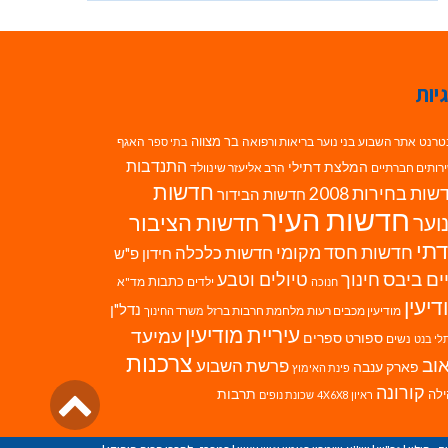
יות
בר מצווה
טרנט
אתר השבוע
בני נוער
בריאות ורפואה
האגף
בתי ספר
התנדבות
המלצת דתילי
רותים חברתיים
הרב אליעזר שינוולד
חדשות
ות בחירות 2008
חדשות הבידור
חדשות העיר
חדשות הציבור
וער
תי
חדשות חסד מקומי
חדשות כלכלה
חידון פ"ש
ים ביבס
טיולים וטבע
חינוך
כתבות
ילדים
מד"א
חנוכה
דיעין
נדל"ן
מודיעין מכבים רעות
מלחמת חרבות ברזל
משרד החינוך
עיריית מודיעין
עמיעד
ספורט
ספרים
נשים
לי בנט
צרכנות
וב
פרשת השבוע
פארק ענבה
פינת האימוץ
גליל
קורונה
לה
תרבות
ראיון 4X6X8
שכונת נופים
לרא