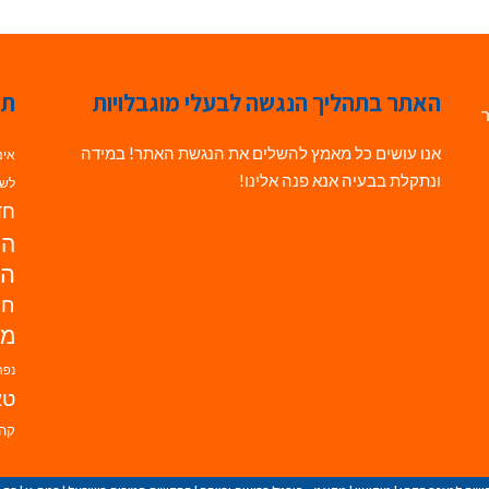
האתר בתהליך הנגשה לבעלי מוגבלויות
תג
ר
אנו עושים כל מאמץ להשלים את הנגשת האתר! במידה
אינ
ונתקלת בבעיה אנא פנה אלינו!
לשי
חדש
הנ
הד
חי
מו
נפת
טא
קהי