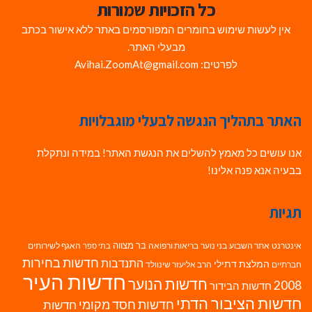
כל הזכויות שמורות
אין לעשות שימוש בחומרים המפורסמים באתר ללא אישור בכתב
מבעלי האתר.
לפרטים: Avihai.ZoomAt@gmail.com
האתר בתהליך הנגשה לבעלי מוגבלויות
אנו עושים כל מאמץ להשלים את הנגשת האתר! במידה ונתקלת
בבעיה אנא פנה אלינו!
תגיות
בר מצווה
אינטרנט
אתר השבוע
בני נוער
בריאות ורפואה
האגף לשירותים
בתי ספר
חדשות בחירות
התנדבות
המלצת דתילי
חברתיים
הרב אליעזר שינוולד
חדשות העיר
חדשות הנוער
2008
חדשות הבידור
חדשות הציבור הדתי
חדשות חסד מקומי
חדשות