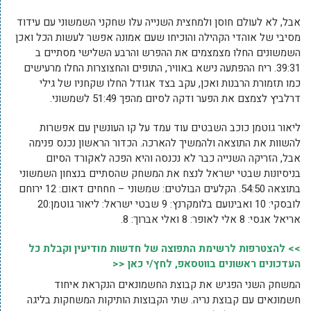
אבל, לא לעולם חוסן ולמחצית השנייה עלו שחקני השמשוני עם עידוד
מסיבי של אוהדי הקהילה והוכיחו שעם אמונה אפשר לעשות הכל ואכן
השמשונים החלו מצמצמים את ההפרש והרבע השלישי מסתיים ב
39:31. ריח ההפתעה נישא באוויר, התופים והחצוצרות החלו מרעישים
כמו תזמורת הרבנות ואכן, עקב בצד אגודל החלו שקחניו של גילי
דרלביץ לצמצם את הפער ודקה לסיום מהפך 51:49 לשמשוני.
ליאור גוטמן כוכב השבטים עוד עמד על קו העונשין עם אפשרות
להשוות את התוצאה ולהמשיך להארכה. הכדור הראשון נכנס פנימה
אבל, הזריקה השנייה כבר לא נכנסה והיא הפכה לאקורד הסיום
בניסיונות שבטי ישראל לנצח את המשחק שהסתיים בנצחון השמשוני
בתוצאה 54:50. הקלעים הבולטים: שמשוני – חחחים דאום: 12 ירוחם
לובסקי: 10 ואבינועם בלומקרנץ: 9 שבטי ישראל: ליאור גוטמן:20
אריאל אגסי: 8 אלי לאופר: 8 ואלי אברוך: 8.
>> להצטרפות לרשימת התפוצה של חדשות מודיעין וקבלת כל
העדכונים ראשונים בווטסאפ, לחץ/י כאן <<
המשחק השני הפגיש את קבוצת החשמונאים הנקראת איחוד
חשמונאים עם קבוצת נריה. שתי הקבוצות הותיקות המשחקות בליגה