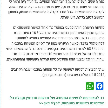
מזה 5 שנים העפילו למעמד חצי הגמר המחייב. על הנייר היה נראה כי
נריה עם חגי שחור ודויד פרנקל ישרפו את המגרש ולא ישאירו מענה
לקבוצת החשמונאים. אבל מנגד בקבוצת החשמונאים משחק השחקן
הנחשב לטוב בליגה, רועי שרוני.
פתיחת המשחק היתה כמעט במעמד צד אחד כאשר החשמונאים
שיחקו מצוין כאשר יתרון החשמונאים עמד על 16:6 בסיום הרבע
הראשון ו- 32:17 במחצית שהפכו את המחצית השנייה למשחק
לפרוטוקול בלבד, כאשר ההפרש צמח עד לסיום המשחק בתוצאה
הייתה 63:34 לזכות החשמונאים. הקלעים הבולטים: לחשמונאים: איתי
עטרי: 19 נתנאל פריז: 11 רועי שרוני: 10 נריה: דויד פרנקל: 11 חגי
שחור: 11 וכך נקבעו זהות הפינליסטיות קהילת השמשוני והחשמונאים.
שתי הקבוצות ייפגשו למשחק על כל הקופה במוצאי שבת הקרובים
4.5.2012 באולם השבטים (רחוב יצחק רבין).
WhatsApp
Facebook
>> להצטרפות לרשימת התפוצה של חדשות מודיעין וקבלת כל
העדכונים ראשונים בווטסאפ, לחץ/י כאן <<