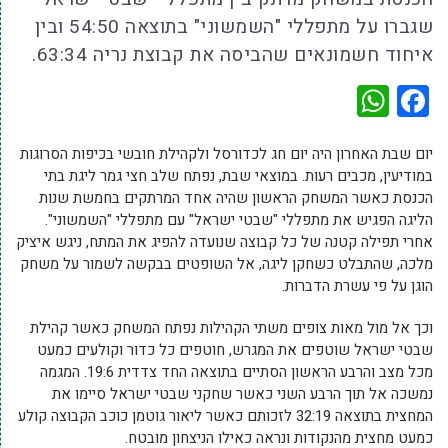
שגברו על מתפללי "השמשוני" בתוצאה 54:50 ובין
איחוד חשמונאים שהביסה את קבוצת נריה 63:34.
WhatsApp
Facebook
יום שבת האחרון היה יום חג לכדורסל ולקהילת חובשי בכיפות הסרוגות
במודיעין, מכבים רעות. במוצאי שבת, נפתח שלב חצי גמר ליגת בתי
הכנסת כאשר המשחק הראשון שהיה אחד המרתקים בחמשת שנות
הליגה הפגיש את מתפללי "שבטי ישראל" עם מתפללי "השמשוני".
אחרי תפילה קטנה של כל קבוצה שנועדה להפיג את המתח, ניגש איציק
מלכה, שהתבלט כשחקן ליגה, אל השופטים בבקשה לשמור על משחק
הוגן על פי עשרת הדברות.
וכך אל מול מאות צופים משתי הקהילות נפתח המשחק כאשר קהילת
שבטי ישראל שוטפים את המגרש, חוטפים כל כדור וקולעים כמעט
מכל מצב והרבע הראשון הסתיים בתוצאה החד צדדית 19:6. המגמה
נמשכה אל תוך הרבע השני כאשר שחקני שבטי ישראל סיימו את
המחצית בתוצאה 32:19 לזכותם כאשר ליאור גוטמן כוכב הקבוצה קולע
כמעט מחצית מהנקודות ונראה כאילו הניצחון מובטח.