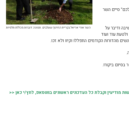
לכם" סיים השר
יבה ודיבר על
השר אורי אריאל בקריית החינוך שעלבים. תמונה: דוברות מכללת תלפיות
ולטעת עוד ועוד
שים מהדורות הקודמים התפללו וקיוו ולא זכו.
.
 בסיום ביקורו.
 מודיעין וקבלת כל העדכונים ראשונים בווטסאפ, לחץ/י כאן <<