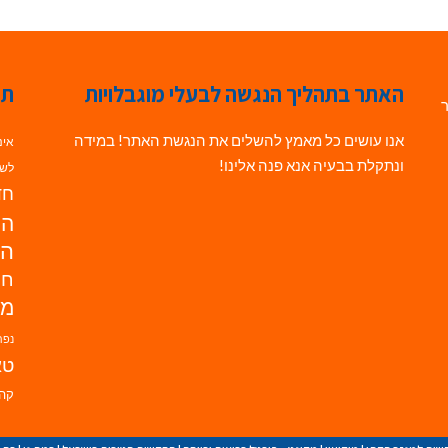
האתר בתהליך הנגשה לבעלי מוגבלויות
תג
ר
אנו עושים כל מאמץ להשלים את הנגשת האתר! במידה
אינ
ונתקלת בבעיה אנא פנה אלינו!
לשי
חדש
הנ
הד
חי
מו
נפת
טא
קהי