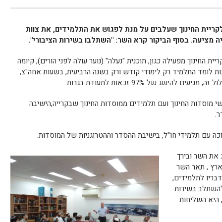
קריית החינוך שעלבים על מנת לפגוש את התלמידים, את צוות
ה מציעה. בסוף הביקור קרא השר: "השתלבו בשירות הציבורי".
ית החינוך מפעילה כגון, תוכנית "נעלה" (נוער עולה לפני הורים), קיומה
 לומד התלמיד רק לימודי קודש ורק בשנה הרביעית, בשעות אחה"צ,
הישג של 97% זכאות לתעודת בגרות.
י מוסדות החינוך ועם תלמידים ממוסדות החינוך שבקרייה,הישיבה
ר.
ה עם תלמידי חו"ל, בישיבת ההסדר וההטרוגניות של המוסדות.
 את השר ובירך
ארץ , תאר השר
בריו לתלמידים,
להשתלב בשירות
, היא השליחות