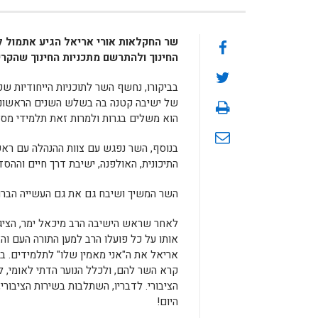
שר החקלאות אורי אריאל הגיע אתמול ל
החינוך ולהתרשם מתכניות החינוך שהקרי
בביקורו, נחשף השר לתוכניות הייחודיות שקרי
של ישיבה קטנה בה בשלש השנים הראשונות
הוא משלים בגרות ולמרות זאת תלמידי מסלול זה, מגיעים ל
בנוסף, השר נפגש עם צוות ההנהלה עם ראש
התיכונית, האולפנה, ישיבת דרך חיים וההסד
השר המשיך ושיבח גם את גם העשייה הברוכ
לאחר שראש הישיבה הרב מיכאל ימר, הציג
אותו על כל פועלו הרב למען התורה העם וה
אריאל את ה"אני מאמין שלו" לתלמידים. בד
קרא השר להם, ולכלל הנוער הדתי לאומי, 
הציבורי. לדבריו, השתלבות בשירות הציבורי
היום!