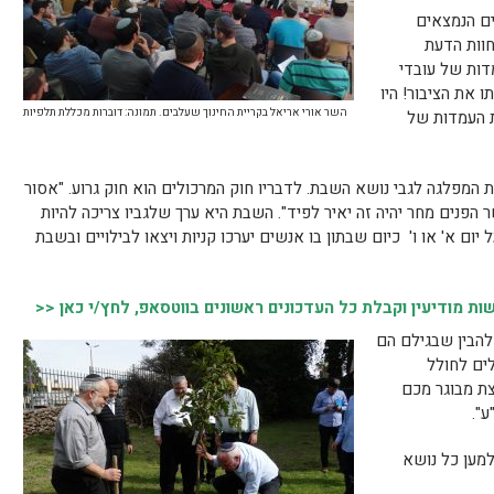
ם הנמצאים
חוות הדעת
דות של עובדי
ו את הציבור! היו
השר אורי אריאל בקריית החינוך שעלבים. תמונה: דוברות מכללת תלפיות
ת העמדות של
המפלגה לגבי נושא השבת. לדבריו חוק המרכולים הוא חוק גרוע. "אסור
 הפנים מחר יהיה זה יאיר לפיד". השבת היא ערך שלגביו צריכה להיות
יום א' או ו' כיום שבתון בו אנשים יערכו קניות ויצאו לבילויים ובשבת
 מודיעין וקבלת כל העדכונים ראשונים בווטסאפ, לחץ/י כאן <<
להבין שבגילם הם
לים לחולל
קצת מבוגר מכם
".
למען כל נושא