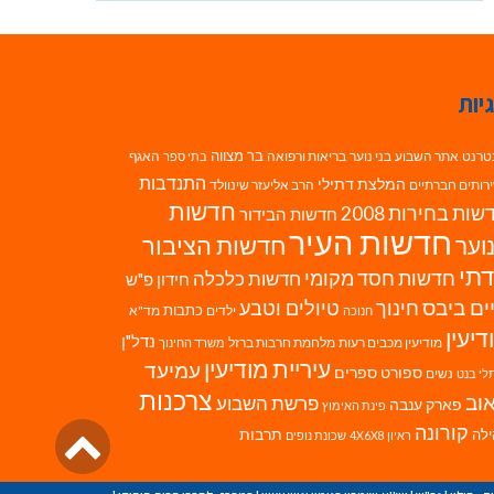
יות
בר מצווה
טרנט
אתר השבוע
בני נוער
בריאות ורפואה
האגף
בתי ספר
התנדבות
המלצת דתילי
רותים חברתיים
הרב אליעזר שינוולד
חדשות
ות בחירות 2008
חדשות הבידור
חדשות העיר
חדשות הציבור
וער
תי
חדשות חסד מקומי
חדשות כלכלה
חידון פ"ש
ים ביבס
טיולים וטבע
חינוך
כתבות
ילדים
מד"א
חנוכה
דיעין
נדל"ן
מודיעין מכבים רעות
מלחמת חרבות ברזל
משרד החינוך
עיריית מודיעין
עמיעד
ספורט
ספרים
נשים
לי בנט
צרכנות
וב
פרשת השבוע
פארק ענבה
פינת האימוץ
גליל
קורונה
לה
תרבות
ראיון 4X6X8
שכונת נופים
לרא