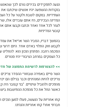
הגעה לתפקידים בכירים גורם לכך שהאנשי
בנקודות ההשפעה יהיו אנשים שיכתבו את 
העתידיות. במקום לשבת ולקטר על כל העמ
המדינה הבכירים, היו אתם עובדים אלו, שרת
לעזר לכל אחד ואחד וכתבו וקבעו אתם א
קובעי המדיניות.
בהמשך דבריו, הסביר השר אריאל את עמדת 
לקבוע חוק התלוי באדם אחד. היום דרעי שר
הסכמה רחבה. הפתרון הנכון הוא: להחליט על 
כל העסקים במרחב הציבורי יהיו סגורים.
>> להצטרפות לרשימת התפוצה של חדשות
השר סיים באמירה שבחורי ההסדר צריכים 
צריכים להיות המנהיגים וכבר בגילם הם יכו
מהפכים ולהוביל שינויים. "בני קצובר היה 
כאשר החל את כל מהפכת ההתישבות ביש"ע
קחו אחריות על הנעשה, פעלו למען הנכים ו
חברתי אחר! קחו אחריות והנהיגו.