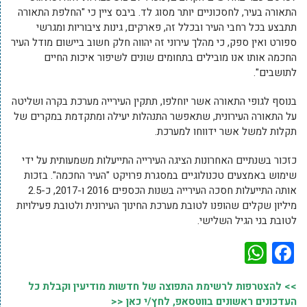
התאורה בעיר, לחסכוניים יותר מסוג לד. ביבס ציין כי "החלפת התאורה
תתבצע בכל רחבי העיר ובכלל זה, פארקים, גינות ציבוריות ומגרשי
ספורט ואין ספק, כי מהלך עירוני זה יהווה חלק חשוב ביישום מודל העיר
החכמה אותו אנו מובילים בתחומים שונים לשיפור איכות החיים
לתושבים".
בנוסף לגופי התאורה אשר יוחלפו, תתקין העירייה מערכת בקרה ושליטה
על התאורה העירונית, שתאפשר התנהלות יעילה ומתקדמת במקרים של
תקלות למשל אשר ידווחו למערכת.
כזכור בשנתיים האחרונות הציגה העירייה התייעלות משמעותית על ידי
שימוש באמצעים טכנולוגיים במסגרת פרויקט "העיר החכמה". בזכות
אותה התייעלות חסכה העירייה בשנות הכספים 2016 ו-2017, כ-2.5
מיליון שקלים שהופנו לטובת מערכת החינוך העירונית ולטובת פעילויות
לטובת בני הגיל השלישי.
WhatsApp
Facebook
>> להצטרפות לרשימת התפוצה של חדשות מודיעין וקבלת כל
העדכונים ראשונים בווטסאפ, לחץ/י כאן <<