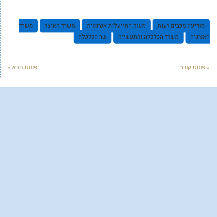
מודיעין מכבים רעות
מענק התייעלות אנרגטית
משרד האוצר
משרד
האנרגיה
משרד הכלכלה והתעשייה
שר הכלכלה
« פוסט קודם
פוסט הבא »