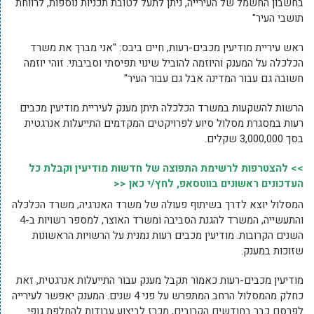
בחשבון החשמל של העירייה, ניתן לתעל לטובת תכניות נוספות, לרווחת
תושבי העיר"
ראש עיריית מודיעין מכבים-רעות, חיים ביבס: "אני מברך את משרד
הכלכלה על המענק והיוזמה להוביל שינוי תפיסתי וסביבתי. זוהי יוזמה
חשובה גם עבור המדינה אבל גם עבור העיר"
הרשות להשקעות במשרד הכלכלה תיתן מענק לעיריית מודיעין מכבים
רעות במסגרת מסלול סיוע לפרויקטים המקדמים התייעלות אנרגטית
בסך 3,000,000 שקלים.
>> להצטרפות לרשימת התפוצה של חדשות מודיעין וקבלת כל
העדכונים ראשונים בווטסאפ, לחץ/י כאן <<
המסלול יוצא לדרך בשיתוף פעולה של משרד האנרגיה, משרד הכלכלה
והתעשייה, המשרד להגנת הסביבה ומשרד האוצר, למספר רשויות ב-4
השנים הקרובות. מודיעין מכבים רעות נמנית על הרשויות הראשונות
שזוכות במענק.
מודיעין מכבים-רעות כאמור תקבל מענק עבור התייעלות אנרגטית, זאת
כחלק מהמסלול הרחב המתפרש על פני 4 שנים. המענק יאפשר לעירייה
לפרסם כבר בחודשים הקרובים, מכרז לביצוע עבודות להחלפת גופי