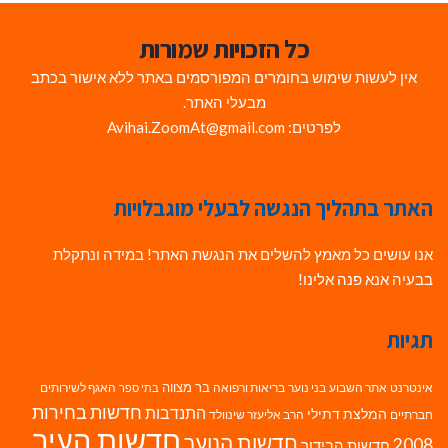
כל הזכויות שמורות
אין לעשות שימוש בחומרים המפורסמים באתר ללא אישור בכתב
מבעלי האתר.
לפרטים: Avihai.ZoomAt@gmail.com
האתר בתהליך הנגשה לבעלי מוגבלויות
אנו עושים כל מאמץ להשלים את הנגשת האתר! במידה ונתקלת
בבעיה אנא פנה אלינו!
תגיות
בר מצווה
אינטרנט
אתר השבוע
בני נוער
בריאות ורפואה
האגף לשירותים
בתי ספר
חדשות בחירות
התנדבות
המלצת דתילי
חברתיים
הרב אליעזר שינוולד
חדשות העיר
חדשות הנוער
2008
חדשות הבידור