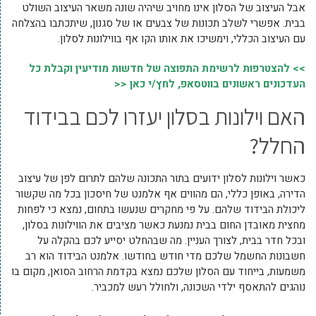
אבל העיצוב של הסלון אינו מחויב שיהיה שונה משאר העיצוב השולט
בבית. אפשרי לשלב תכונות של צבעים או של סגנון, שיתכתבו בהצלחה
עם העיצוב הכללי, וימשיכו את אותו הקו אף בווילונות לסלון.
>> להצטרפות לרשימת התפוצה של חדשות מודיעין וקבלת כל
העדכונים ראשונים בווטסאפ, לחץ/י כאן <<
האם וילונות בסלון יעזרו לכם בבידוד
החלל?
כאשר וילונות לסלון ידועים בתור התכונה שלהם לתרום לפן של עיצוב
הדירה, באופן כללי, הם מהווים אף אלמנט של חיסכון בכל מה שקשור
ליכולת הבידוד שלהם. על פי מחקרים שנעשו בתחום, נמצא כי לפחות
מחצית מאובדן החום בבית נמנעת כאשר מציבים את הווילונות בסלון,
ובכל חדר בבית, לצורך העניין. מה שבהחלט יסייע לכם בהקלה על
חשבונות החשמל שלכם מדי חודש בחודשו. אלמנט הבידוד הוא רב
משמעות, בייחוד עם הסלון שלכם נמצא בקדמת הרחוב הסואן, מקום בו
נוהגים להתאסף ילדי השכונה, ולחולל רעש למכביר.