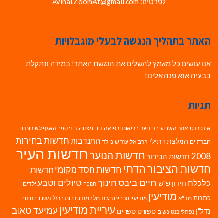
לפרטים: Avihai.ZoomAt@gmail.com
האתר בתהליך הנגשה לבעלי מוגבלויות
אנו עושים כל מאמץ להשלים את הנגשת האתר! במידה ונתקלת
בבעיה אנא פנה אלינו!
תגיות
בר מצווה
אינטרנט
אתר השבוע
בני נוער
בריאות ורפואה
האגף לשירותים
בתי ספר
חדשות בחירות
התנדבות
המלצת דתילי
חברתיים
הרב אליעזר שינוולד
חדשות העיר
חדשות הנוער
2008
חדשות הבידור
חדשות הציבור הדתי
חדשות חסד מקומי
חדשות
חיים ביבס
טיולים וטבע
כלכלה
חינוך
חידון פ"ש
ילדים
חנוכה
מודיעין
כתבות
מד"א
מודיעין מכבים רעות
מלחמת חרבות ברזל
משרד החינוך
עיריית מודיעין
עמיעד טאוב
נדל"ן
ספורט
ספרים
נשים
נפתלי בנט