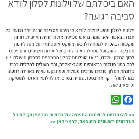
האם ביכולתם של וילונות לסלון לוודא
סביבה רגועה?
וילונות לסלון ממש יכולים לוודא כי תיהנו מסביבה הרבה יותר רגועה. כל
חברה, באשר היא, שמה בראש מעייניה את הרווחית האישית, רווחה
שקשורה בהכרח למנוחה ולהנאה משקט אופטימלי. על מנת ליהנות
מסביבה רגועה, ועל מנת לוודא כי זיהום של אורות חיצוניים אינו ייכנס
לתוך הסלון שלכם, כי אז הווילונות לסלון מסתמנים כפתרון מושלם. יש
להם המון סגולות בריאותיות פוטנציאליות, והם מעולים לחללים בבית,
כדוגמת הסלון, שבהם עורכים פעולות שמתבקש שיהיו באווירה רגועה.
כמו למשל – קריאה בספר, צפייה בסרט, או לחלופין האזנה למוסיקה.
וכיוצא בזאת .
WhatsApp
Facebook
>> להצטרפות לרשימת התפוצה של חדשות מודיעין וקבלת כל
העדכונים ראשונים בווטסאפ, לחץ/י כאן <<