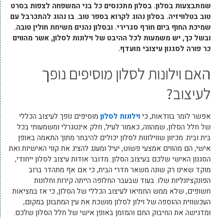
שמתבצעות בסלון. בסלון מתכנסים כל בני המשפחה לצפות בסרט
טוב בטלוויזיה. בסלון נהוג לקרוא בספר טוב. בו נהוג להתכרבל עם
שמיכת החוף ביום חורף סגרירי. ובסלון נהנים משיחת חולין טובה.
ובשל כך, יש משמעות לכל ההיבט של וילונות לסלון, אשר מהווים
כר פורה לסגנון עיצובי מועדף.
האם וילונות לסלון מוסיפים נופך
לעיצוב?
אפשר לומר בוודאות, כי
וילונות לסלון
מוסיפים נופך לעיצוב הכללי
של חלל הסלון, שמהווה, כאמור לעיל, חלק אינטגרלי ומשמעותי בכל
בית ובית. מכיוון שווילונות לסלון יכולים להיבחר מתוך התאמה באופן
אישי, הם מהווים אמצעי פשוט, יעיל ומענג להציג את קווי האישיות ואת
הסגנון האישי שלכם בעיצוב הסלון. מדובר אודות עיצוב לסלון ייחודי,
מוקד שאינו רק שונה משאר חדרי הבית, כי אם אף מתהדר ברוב
הפונקציונליות שלו. בעוד שבעבר החלופה הייתה קירות וחלונות
חשופים, שלא ממש החמיאו לעיצוב הכללי של הסלון, כי אז במציאות
העכשווית ההוספה של וילון לסלון מושכת את עין המתבונן במקום,
ומדגישה את החיבוק החם והמזמן באופן אישי של חלל הסלון שלכם.