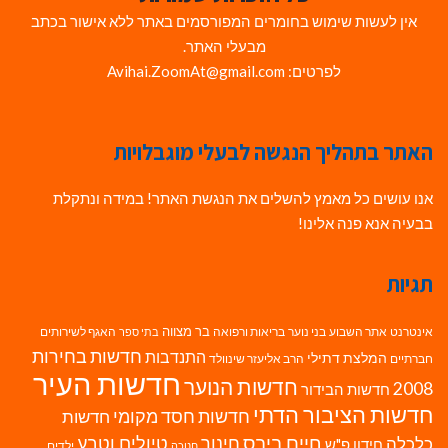
אין לעשות שימוש בחומרים המפורסמים באתר ללא אישור בכתב
מבעלי האתר.
לפרטים: Avihai.ZoomAt@gmail.com
האתר בתהליך הנגשה לבעלי מוגבלויות
אנו עושים כל מאמץ להשלים את הנגשת האתר! במידה ונתקלת
בבעיה אנא פנה אלינו!
תגיות
בר מצווה
אינטרנט
אתר השבוע
בני נוער
בריאות ורפואה
האגף לשירותים
בתי ספר
חדשות בחירות
התנדבות
המלצת דתילי
חברתיים
הרב אליעזר שינוולד
חדשות העיר
חדשות הנוער
2008
חדשות הבידור
חדשות הציבור הדתי
חדשות חסד מקומי
חדשות
חיים ביבס
טיולים וטבע
כלכלה
חינוך
חידון פ"ש
ילדים
חנוכה