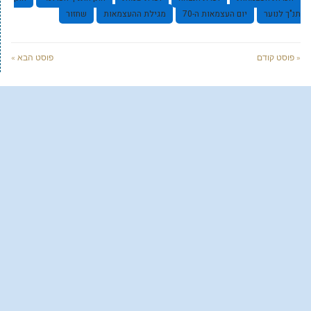
תנ"ך לנוער
יום העצמאות ה-70
מגילת ההעצמאות
שחזור
« פוסט קודם
פוסט הבא »