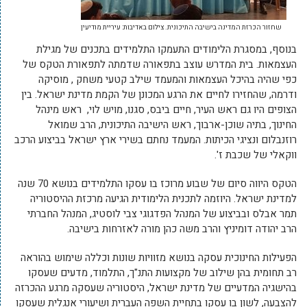
שחזור הכרזת המדינה בישיבה התיכונית. צילום באדיבות: עיריית מודיעין
בנוסף, במסגרת הלימודים התעמקו התלמידים בתכנים של מגילת
העצמאות. בית המדרש עוצב בתפאורה שדמתה לתפאורת הטקס של
כפי שהיה בהיכל העצמאות והמעמד שילב קטעי משחק , מוסיקה
ודרמה, שהחזירו לחיים את הרגע המכונן של הקמת מדינת ישראל. בין
הצופים היו גם ראש העיר, חיים ביבס, סגנו, מויש לוי, ראש מינהל
החינוך, בתיה שוכן-ארבוך, ראש הישיבה התיכונית, הרב שמואל
רוזנבלום ונציגי הכיתות. המעמד נחתם בשירי ארץ ישראל בביצוע הרכב
ווקאלי של שכבת ז'.
הטקס היווה סיום של שבוע מרוכז בו עסקו התלמידים בנושא 70 שנה
למדינת ישראל. היוזמה לתכנית הלימודית הגיעה מרכזת ההיסטוריה
תמר אבלס ובביצוע של המנהל הפדגוגי צבי לוסטיג, המנהל החברתי
הרב יהודה דומיניץ והרב משה כהן מורה לאזרחות בישיבה.
הפעילות החינוכית עסקה בנושא מזוויות שונות וכללה שימוש בהוראה
רב תחומית בהן שילוב של מקצועות התנ"ך, התלמוד, מדעים שעסקו
בהישגיה המדעיים של מדינת ישראל, היסטוריה שעסקה מרגע ההכרזה
להצבעה, לשון בו עסקו בתחיית השפה העברית ושיעורי אנגלית שעסקו