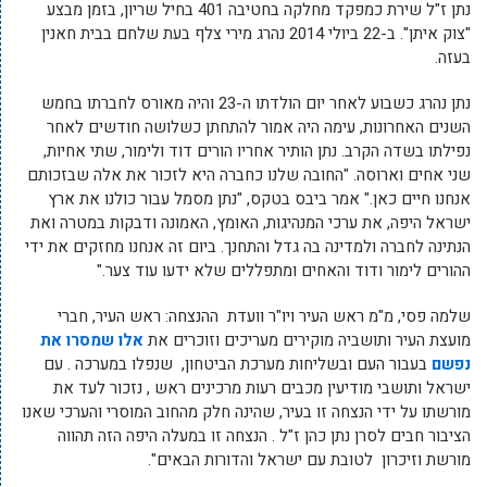
נתן ז"ל שירת כמפקד מחלקה בחטיבה 401 בחיל שריון, בזמן מבצע
"צוק איתן". ב-22 ביולי 2014 נהרג מירי צלף בעת שלחם בבית חאנין
בעזה.
נתן נהרג כשבוע לאחר יום הולדתו ה-23 והיה מאורס לחברתו בחמש
השנים האחרונות, עימה היה אמור להתחתן כשלושה חודשים לאחר
נפילתו בשדה הקרב. נתן הותיר אחריו הורים דוד ולימור, שתי אחיות,
שני אחים וארוסה. "החובה שלנו כחברה היא לזכור את אלה שבזכותם
אנחנו חיים כאן." אמר ביבס בטקס, "נתן מסמל עבור כולנו את ארץ
ישראל היפה, את ערכי המנהיגות, האומץ, האמונה ודבקות במטרה ואת
הנתינה לחברה ולמדינה בה גדל והתחנך. ביום זה אנחנו מחזקים את ידי
ההורים לימור ודוד והאחים ומתפללים שלא ידעו עוד צער."
שלמה פסי, מ"מ ראש העיר ויו"ר וועדת ההנצחה: ראש העיר, חברי
מועצת העיר ותושביה מוקירים מעריכים וזוכרים את
אלו שמסרו את
נפשם
בעבור העם ובשליחות מערכת הביטחון, שנפלו במערכה . עם
ישראל ותושבי מודיעין מכבים רעות מרכינים ראש , נזכור לעד את
מורשתו על ידי הנצחה זו בעיר, שהינה חלק מהחוב המוסרי והערכי שאנו
הציבור חבים לסרן נתן כהן ז"ל . הנצחה זו במעלה היפה הזה תהווה
מורשת וזיכרון לטובת עם ישראל והדורות הבאים".