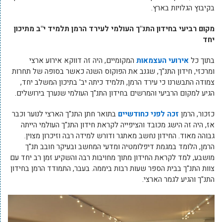
בקיבוץ הגלויות בארץ.
מקום רביעי בחידון התנ"ך העולמי ל
עירד הרמן תלמיד י"ב מתיכון
יחד
בתוך כל
אירועי העצמאות
המקומיים, היה זה דווקא אירוע ארצי
ומרכזי, חידון התנ"ך, שגנב את הפוקוס השנה כאשר בסופה של תחרות
צמודה התבשרנו כי עירד הרמן, תלמיד כיתה יב' בתיכון המשלב יחד,
הגיע למקום הרביעי והמרשים בחידון התנ"ך העולמי שנערך בירושלים.
כזכור, הרמן
זכה לפני כחודשיים
בתואר חתן התנ"ך הארצי לנוער וכבר
אז, היה זה הישג מכובד והציפייה לקראת חידון התנ"ך העולמי הייתה
גבוהה מאוד. החידון נחשב מאתגר ודורש למידה רבה וזיכרון מצוין.
הרמן, הלומד במגמת דיפלומטיה ומדעי המחשב ובעיקר חובב תנ"ך
מושבע, למד לקראת החידון מתוך מחויבות רבה והשקיע זמן רב יחד עם
צוות התנ"ך בבית הספר שעות רבות ביממה. בעבר, התמודד הרמן בחידון
התנ"ך והגיע לגמר הארצי.