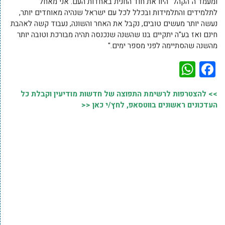
ומעמד ה"הקהל" היוו את חוד החנית באחדות העם. אני מאחל
לתלמידים והתלמידות ובכלל לכל עם ישראל שנהיה מאוחדים יותר,
נעשה יותר מעשים טובים, נקבל את האחר והשונה, נעבוד קשה לאהבת
חינם ואז בע"ה יתקיים בנו שהשנה שנכנסה תהיה מבורכת וטובה יותר
מהשנה שהסתיימה לפני מספר ימים."
WhatsApp
Facebook
>> להצטרפות לרשימת התפוצה של חדשות מודיעין וקבלת כל
העדכונים ראשונים בווטסאפ, לחץ/י כאן <<