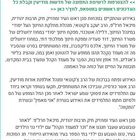
>> להצטרפות לרשימת התפוצה של חדשות מודיעין וקבלת כל
העדכונים ראשונים בווטסאפ, לחץ/י כאן <<
באירוע שהתקיים בנוכחות סגן ראש העיר ומחזיק תיק תרבות יהודית,
מיכאל חרל"פ, הרב יעקב צ'קוטאי, מנהלת מחלקת החינוך העל יסודי
במינהל החינוך, דלילה אשכנזי, מפקח חינוך יסודי במחוז ירושלים של
משרד החינוך, דוד סעדיה ומפקח חינוך ממלכתי דתי, במחוז ירושלים
של משרד החינוך, אלכס גליקסברג, צפו המשתתפים בסרט שהסביר
מה זה מעמד הַקְהֵל ונהנו ממופע של להטוטן ואמן במה, שהציג בליווי
ג'אגלינג, חד אופן וחרבות, הסבר על מעמד הקהל שנערך בבית המקדש,
תובנות על החיים ועל כוחה של האמונה.
האירוע נפתח בברכות של הרב צ'קוטאי ומנהל אולפנת אורות מודיעין,
הרב אשר כורסיה, שבירכו את המשתתפים, תקעו בשופר וקראו ביחד
עם התלמידים את פסוקי שמע ישראל. לאחר מכן החל המופע של הס
ולסיום חתמו התלמידים את האירוע בשירת "אני מאמין" ובשירת
"התקווה".
סגן ראש העיר ומחזיק תיק תרבות יהודית, מיכאל חרל"פ: "לאחר
שבשבוע שעבר חגגנו את "זכר למעמד הקהל" עם ילדי גני הילדים
בעיר, נהנו השבוע גם ילדי בתי הספר בעיר מהאירוע הייחודי. חג הסוכות