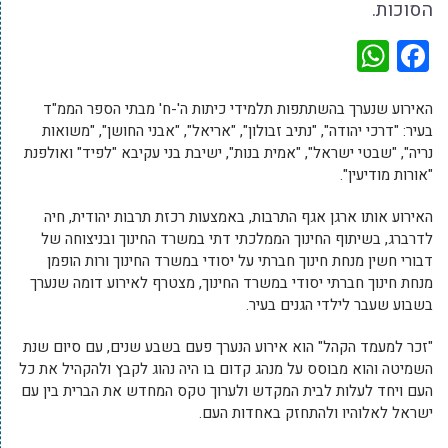
הסוכות.
WhatsApp
Facebook
האירוע שנערך בהשתתפות תלמידי כיתות ה'-ח' מבתי הספר הממ"ד
בעיר: "דרכי יהודה", "נתיב זבולון", "אריאל", "אבני החושן", "משואות
נריה", "שבטי ישראל", "אמית בנות", ישיבת בני עקיבא "לפיד" ואולפנת
"אורות מודיעין".
האירוע אותו ארגן אגף התרבות, באמצעות רכזת תרבות יהודית, חיה
לדרברג, בשיתוף החינוך הממלכתי דתי במשרד החינוך ובניצוחה של
דבורי חשין מנחת חינוך חברתי על יסודי במשרד החינוך ורות הופמן
מנחת חינוך חברתי יסודי במשרד החינוך, מצטרף לאירוע דומה שנערך
בשבוע שעבר לילדי הגנים בעיר.
"זכר למעמד הקהל" הוא אירוע הנערך פעם בשבע שנים, עם סיום שנת
השמיטה והוא מבוסס על מנהג קדום בו היה נהוג לקבץ ולהקהיל את כל
העם ויחד לעלות לבית המקדש ולערוך טקס המחדש את הברית בין עם
ישראל לאלוהיו ולהתחזק באחדות העם.