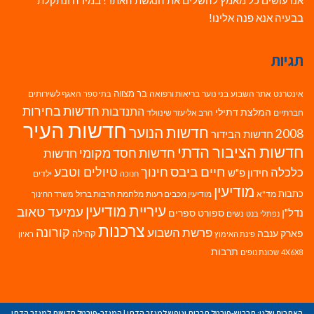
בבעיה אנא פנה אלינו!
תגיות
בר מצווה
אינטרנט
אתר השבוע
בני נוער
בריאות ורפואה
האגף לשירותים
בתי ספר
חדשות בחירות
התנדבות
המלצת דתילי
חברתיים
הרב אליעזר שינוולד
חדשות העיר
חדשות הנוער
2008
חדשות הבידור
חדשות הציבור הדתי
חדשות חסד מקומי
חדשות
חיים ביבס
טיולים וטבע
כלכלה
חינוך
חידון פ"ש
ילדים
חנוכה
מודיעין
כתבות
מד"א
מודיעין מכבים רעות
מלחמת חרבות ברזל
משרד החינוך
עיריית מודיעין
עמיעד טאוב
נדל"ן
ספורט
ספרים
נשים
נפתלי בנט
צרכנות
פרשת השבוע
קורונה
פארק ענבה
קהילה
פינת האימוץ
ראיון
תרבות
4X6X8
שכונת נופים
האתרים שלנו:
תרבוש-פורטל תרבות ונופש למגזר הדתי
|
המגזר-פורטל חדשות למגזר הדתי