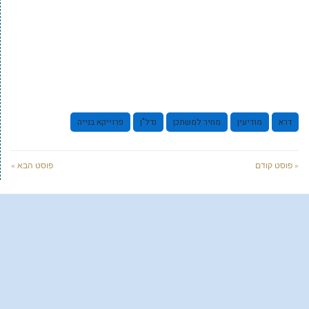
דרא
מודיעין
מחיר למשתכן
נדל"ן
פרוייקא בנייה
« פוסט קודם
פוסט הבא »