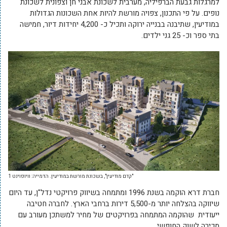
למרגלות גבעת הברפיליה, מערבית לשכונת אבני חן וצפונית לשכונת
נופים. על פי התכנון, צפויה מורשת להיות אחת השכונות הגדולות
במודיעין, שתיבנה בבנייה ירוקה ותכיל כ- 4,200 יחידות דיור, חמישה
בתי ספר וכ- 25 גני ילדים.
"קדם מודיעין", בשכונת מורשת במודיעין. הדמייה: וויופוינט 1
חברת דרא הוקמה בשנת 1996 ומתמחה בשיווק פרויקטי נדל"ן, עד היום
שיווקה בהצלחה יותר מ-5,500 דירות ברחבי הארץ. לחברה חטיבה
ייעודית שהוקמה המתמחה בפרויקטים של מחיר למשתכן מעורב עם
מכירה לשוק החופשי.