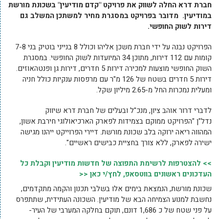
חברת דרא החלה לשווק את פרויקט "קדם מודיעין" בשכונת מורשת
במודיעין. מדובר בפרויקט במסגרת מחיר למשתכן המשלב גם
דירות לשוק החופשי.
הפרויקט נבנה על ידי חברת משכן אליהו וכולל 8 בנייני בוטיק בני 7-8
קומות עם 112 דירות, מתוכן 34 המיועדות לשוק החופשי. במסגרת
השוק החופשי מוצעות למכירה דירות 5 חדרים, דירות גן ופנטהאוזים.
דירות 5 חדרים בשטח של 126 מ"ר עם מרפסות ענקיות כולל חניה
ומעלית נמכרות החל מ-2.65 מיליון שקל.
לדברי דרור אוהב ציון, מנכ"ל ובעלים של חברת דרא שיווק
נדל"ן "הפרויקט ממוקם בצמידות לפארק הארכיאולוגי חירבת אשון,
המהווה ריאה ירוקה בלב שכונת מורשת. דיירי הפרוייקט ייהנו מגישה
ישירה לפארק, ללא צורך בחציית כבישים ראשיים".
>> להצטרפות לרשימת התפוצה של חדשות מודיעין וקבלת כל
העדכונים ראשונים בווטסאפ, לחץ/י כאן <<
שכונת מורשת, הנמצאת בימים אלו בשלבי תכנון והקמה מתקדמים,
נחשבת למנוע הצמיחה הבא של מודיעין. השכונה העתידית, שתתפרס
על פני שטח של כ 1,686 דונם, תוקם בחלקה המערבי של העיר-