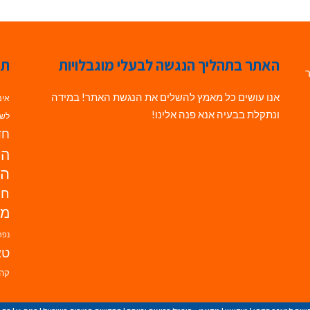
האתר בתהליך הנגשה לבעלי מוגבלויות
תג
ר
אנו עושים כל מאמץ להשלים את הנגשת האתר! במידה
אינ
ונתקלת בבעיה אנא פנה אלינו!
לשי
חדש
הנ
הד
חי
מו
נפת
טא
קהי