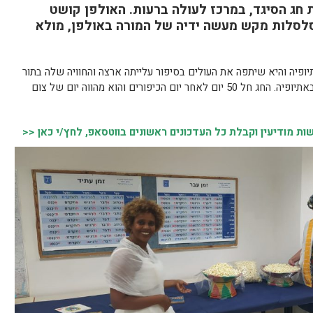
 חג הסיגד, במרכז לעולה ברעות. האולפן קושט
לסלות מקש מעשה ידיה של המורה באולפן, מולא
לתה לארץ בשנת 1994 בגיל 19 מאתיופיה והיא שיתפה את העולים בסיפור עלייתה ארצה והחוויה שלה בתור
עולה חדשה וכיצד חגגה את החג בילדותה באתיופיה. החג חל 50 יום לאחר יום הכיפורים והוא מהווה יום של צום
 מודיעין וקבלת כל העדכונים ראשונים בווטסאפ, לחץ/י כאן <<