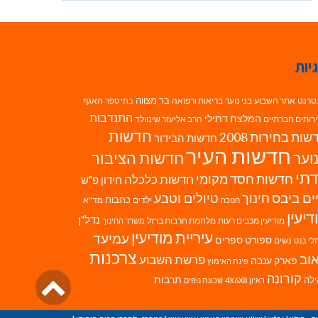
יות
בר מצווה
טרנט
אתר השבוע
בני נוער
בריאות ורפואה
האגף
בתי ספר
התנדבות
המלצת דתילי
רותים חברתיים
הרב אליעזר שינוולד
חדשות
ות בחירות 2008
חדשות הבידור
חדשות העיר
חדשות הציבור
וער
תי
חדשות חסד מקומי
חדשות כלכלה
חידון פ"ש
ים ביבס
טיולים וטבע
חינוך
כתבות
ילדים
מד"א
חנוכה
דיעין
נדל"ן
מודיעין מכבים רעות
מלחמת חרבות ברזל
משרד החינוך
עיריית מודיעין
עמיעד
ספורט
ספרים
נשים
לי בנט
צרכנות
וב
פרשת השבוע
פארק ענבה
פינת האימוץ
גליל
קורונה
לה
תרבות
ראיון 4X6X8
שכונת נופים
לרא