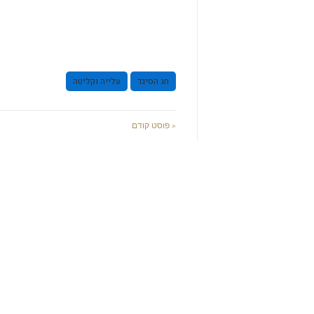
חג הסיגד
עלייה וקליטה
« פוסט קודם