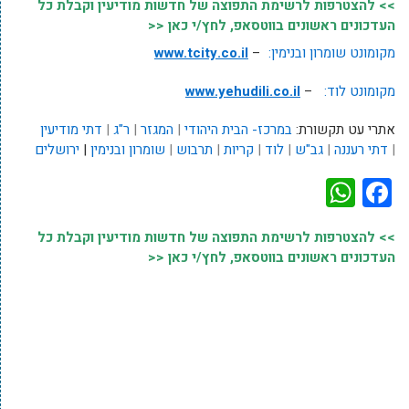
>> להצטרפות לרשימת התפוצה של חדשות מודיעין וקבלת כל
העדכונים ראשונים בווטסאפ, לחץ/י כאן <<
מקומונט שומרון ובנימין:
–
www.tcity.co.il
מקומונט לוד:
–
www.yehudili.co.il
אתרי עט תקשורת:
במרכז- הבית היהודי
|
המגזר
|
ר"ג
|
דתי מודיעין
|
דתי רעננה
|
גב"ש
|
לוד
|
קריות
|
תרבוש
|
שומרון ובנימין
|
ירושלים
WhatsApp
Facebook
>> להצטרפות לרשימת התפוצה של חדשות מודיעין וקבלת כל
העדכונים ראשונים בווטסאפ, לחץ/י כאן <<