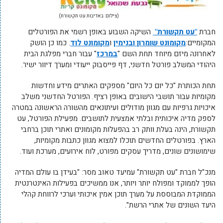
(צילום: באדיבות עט תקשורת)
חברת
"עט תקשורת"
השיקה השבוע באופן רשמי את הפורטלים
המקומיים:
מקומונט שומרון ובנימין
ו
מקומונט לוד
. כמו כן הושק
לאחרונה מיזם מיוחד תחת השם "
במרכז
" עבור חברי מפלגת הבית
היהודי המשלב פורטל חדשני, דף פייסבוק ייעודי ומערך דיוור ישיר.
תחת הכותרת "כל יום כל היום" מספקים האתרים מידע וחדשות
מקומיות עבור תושבי הישובים באופן רציף. הפורטל החדשני משלב
איכויות גרפיות עם מגוון מודולים ועיתונאים מהשורה הראשונה במטרה
לספק מדיה איכותית ובלתי אמצעית לתושבים. מפעילת הפורטל, עט
תקשורת, הינה בעלת וותק רב בהפעלות מקומונים ואתרי תוכן ברחבי
הארץ. בפורטלים החדשים תוכלו למצוא מגוון כתבות מקומיות,
שימושונים שונים, מדריך עסקים מפורט, לוח אירועים, מערכת ועוד.
מנכ"ל חברת "עט תקשורת" עמיעד טאוב מסר: "בעידן בו עולם המדיה
הופך לממוקד ומפולח יותר ויותר, אנו ממשיכים בפעילות האינטרנטית
הממוקדת המבוססת על מערך תוכן אמין איכותי וערכי לרווחת קהלי
היעד השונים של אתרי הרשת".