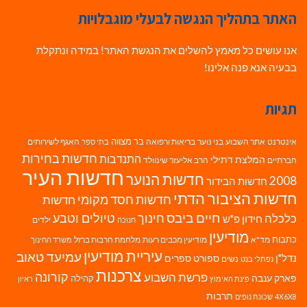
האתר בתהליך הנגשה לבעלי מוגבלויות
אנו עושים כל מאמץ להשלים את הנגשת האתר! במידה ונתקלת
בבעיה אנא פנה אלינו!
תגיות
בר מצווה
אינטרנט
אתר השבוע
בני נוער
בריאות ורפואה
האגף לשירותים
בתי ספר
חדשות בחירות
התנדבות
המלצת דתילי
חברתיים
הרב אליעזר שינוולד
חדשות העיר
חדשות הנוער
2008
חדשות הבידור
חדשות הציבור הדתי
חדשות חסד מקומי
חדשות
חיים ביבס
טיולים וטבע
כלכלה
חינוך
חידון פ"ש
ילדים
חנוכה
מודיעין
כתבות
מד"א
מודיעין מכבים רעות
מלחמת חרבות ברזל
משרד החינוך
עיריית מודיעין
עמיעד טאוב
נדל"ן
ספורט
ספרים
נשים
נפתלי בנט
צרכנות
פרשת השבוע
קורונה
פארק ענבה
קהילה
פינת האימוץ
ראיון
תרבות
4X6X8
שכונת נופים