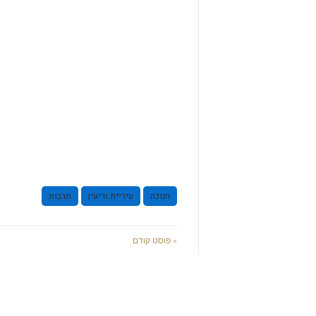
חנוכה
עיריית ודיעין
תרבות
« פוסט קודם