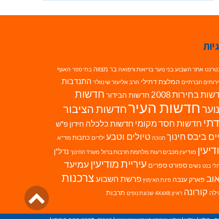
יות
בר מצווה
טרנט
אתר השבוע
בני נוער
בריאות ורפואה
האגף
בתי ספר
התנדבות
המלצת דתילי
רותים חברתיים
הרב אליעזר שינוולד
חדשות
ות בחירות 2008
חדשות הבידור
חדשות העיר
חדשות הציבור
וער
תי
חדשות חסד מקומי
חדשות כלכלה
חידון פ"ש
ים ביבס
טיולים וטבע
חינוך
כתבות
ילדים
מד"א
חנוכה
דיעין
נדל"ן
מודיעין מכבים רעות
מלחמת חרבות ברזל
משרד החינוך
עיריית מודיעין
עמיעד
ספורט
ספרים
נשים
לי בנט
צרכנות
וב
פרשת השבוע
פארק ענבה
פינת האימוץ
גליל
קורונה
לה
תרבות
ראיון 4X6X8
שכונת נופים
לרא