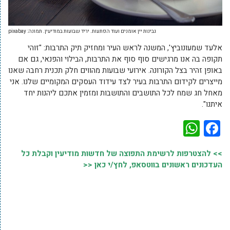
גבינות יין אומנים ועוד הפתעות. יריד שבועות במודיעין. תמונה: pixabay
אלעד שמעונוביץ', המשנה לראש העיר ומחזיק תיק התרבות: "זוהי
תקופה בה אנו מרגישים סוף סוף את התרבות, הבילוי והפנאי, גם אם
באופן זהיר בצל הקורונה. אירועי שבועות מהווים חלק תכנית רחבה שאנו
מייצרים לקידום התרבות בעיר לצד עידוד העסקים המקומיים שלנו. אני
מאחל חג שמח לכל התושבים והתושבות ומזמין אתכם ליהנות יחד
איתנו".
WhatsApp
Facebook
>> להצטרפות לרשימת התפוצה של חדשות מודיעין וקבלת כל
העדכונים ראשונים בווטסאפ, לחץ/י כאן <<