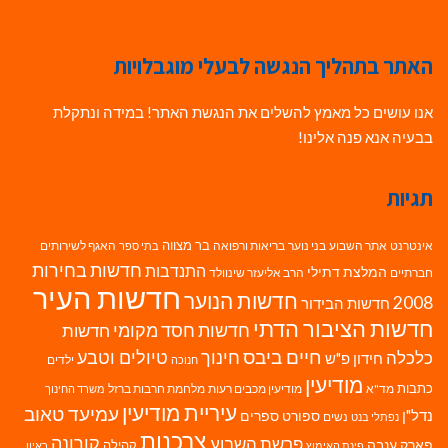
האתר בתהליך הנגשה לבעלי מוגבלויות
אנו עושים כל מאמץ להשלים את הנגשת האתר! במידה ונתקלת
בבעיה אנא פנה אלינו!
תגיות
בר מצווה
אינטרנט
אתר השבוע
בני נוער
בריאות ורפואה
האגף לשירותים
בתי ספר
חדשות בחירות
התנדבות
המלצת דתילי
חברתיים
הרב אליעזר שינוולד
חדשות העיר
חדשות הנוער
2008
חדשות הבידור
חדשות הציבור הדתי
חדשות חסד מקומי
חדשות
חיים ביבס
טיולים וטבע
כלכלה
חינוך
חידון פ"ש
ילדים
חנוכה
מודיעין
כתבות
מד"א
מודיעין מכבים רעות
מלחמת חרבות ברזל
משרד החינוך
עיריית מודיעין
עמיעד טאוב
נדל"ן
ספורט
ספרים
נשים
נפתלי בנט
צרכנות
פרשת השבוע
קורונה
פארק ענבה
קהילה
פינת האימוץ
ראיון