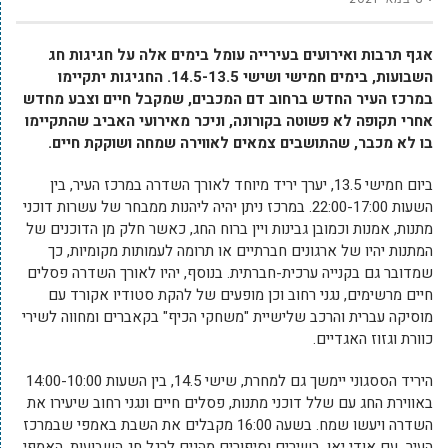
אגף תרבות ואירועים בעירייה עומל בימים אלה על חגיגות חג
השבועות, בימים חמישי ושישי 14.5-13.5. החגיגות יתקיימו
במרכז העיר החדש ברחוב דם המכבים, שמקבל חיים וצבע מחדש
אחרי תקופה לא פשוטה בקורונה, וניכר מאירועי האביב שהתקיימו
בו לא מכבר, שהתושבים צמאים לאווירה שמחה ושוקקת חיים.
ביום חמישי 13.5, יערך יריד מיוחד לאורך השדרה במרכז העיר, בין
השעות 22:00-17:00. במרכז ניתן יהיה ליהנות ממבחר של עשרות דוכני
מתנות, אמנות וכמובן גבינות ויין ברוח החג, כאשר חלק מן הדוכנים של
המתנות יהיו של ארגונים חברתיים או תרומה לעמותות מקומיות, כך
שמדובר גם בקנייה ערכית-חברתית. בנוסף, יהיו לאורך השדרה פסלים
חיים מרשימים, נגני רחוב וכן מופעים של להקת סטודיו אקורד עם
מוסיקה עברית והרכב שלישיית "משחקי הכיף" בקאברים ומחווה לשירי
כוורת וגזוז האגדיים.
היריד הססגוני יימשך גם למחרת, שישי 14.5, בין השעות 14:00-10:00
באווירת החג עם שלל דוכני מתנות, פסלים חיים ונגני רחוב שיעירו את
השדרה ויעשו שמח. בשעה 16:00 מקבלים את השבת באמפי שבמרכז
העיר עם אודי יאן, בשירים וסיפורים מהנים לרגל חג השבועות. האמפי