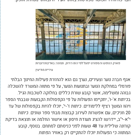
פארק הנופש והספורט יפעל לפי התו הירוק. תמונה: באדיבות דוברות
עיריית מודיעין
אגף חברה נוער וצעירים, נערך גם הוא להחזרת פעילות החינוך הבלתי
פורמלי במחלקת הנוער ובתנועות הנוער, על פי מתווה המשרד להשכלה
גבוהה ומשלימה, אשר קובע שורת כללים בחלוקה לשכבות הגיל.
בכיתות א'-ו', יתקיימו הפעולות על פי הקפסולות הקבועות שבבתי הספר
ויהוו המשך רציף ללימודים. כיתות ז'-י', יוכלו להיות בקפסולות של עד
20 חניכים, עם אפשרות לעירוב קבוצות מבתי ספר שונים. כיתות
י"א-י"ב, יידרשו להציג תעודת חיסון או אישור החלמה או תוצאת בדיקת
קורונה שלילית עד 48 שעות לפני כניסתם למתחם. בנוסף, קובע
המתווה כי הפעולות יוכלו להתקיים רק באוויר הפתוח.