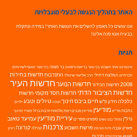
האתר בתהליך הנגשה לבעלי מוגבלויות
אנו עושים כל מאמץ להשלים את הנגשת האתר! במידה ונתקלת
בבעיה אנא פנה אלינו!
תגיות
בר מצווה
אינטרנט
אתר השבוע
בני נוער
בריאות ורפואה
האגף לשירותים
בתי ספר
חדשות בחירות
התנדבות
המלצת דתילי
חברתיים
הרב אליעזר שינוולד
חדשות העיר
חדשות הנוער
2008
חדשות הבידור
חדשות הציבור הדתי
חדשות חסד מקומי
חדשות
חיים ביבס
טיולים וטבע
כלכלה
חינוך
חידון פ"ש
ילדים
חנוכה
מודיעין
כתבות
מד"א
מודיעין מכבים רעות
מלחמת חרבות ברזל
משרד החינוך
עיריית מודיעין
עמיעד טאוב
נדל"ן
ספורט
ספרים
נשים
נפתלי בנט
צרכנות
פרשת השבוע
קורונה
פארק ענבה
קהילה
פינת האימוץ
ראיון
תרבות
4X6X8
שכונת נופים