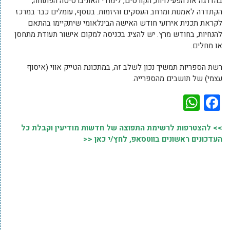
בהדרגה את הפעילויות, הקורסים, לימודי האוניברסיטה הפתוחה,
הקתדרה לאמנות ומרחב העסקים והיזמות. בנוסף, עומלים כבר במרכז
לקראת תכנית אירועי חודש האישה הבינלאומי שיתקיימו בהתאם
להנחיות, בחודש מרץ. יש להציג בכניסה למקום אישור תעודת מתחסן
או מחלים.
רשת הספריות תמשיך נכון לשלב זה, במתכונת הטייק אווי (איסוף
עצמי) של תושבים מהספרייה.
WhatsApp
Facebook
>> להצטרפות לרשימת התפוצה של חדשות מודיעין וקבלת כל
העדכונים ראשונים בווטסאפ, לחץ/י כאן <<