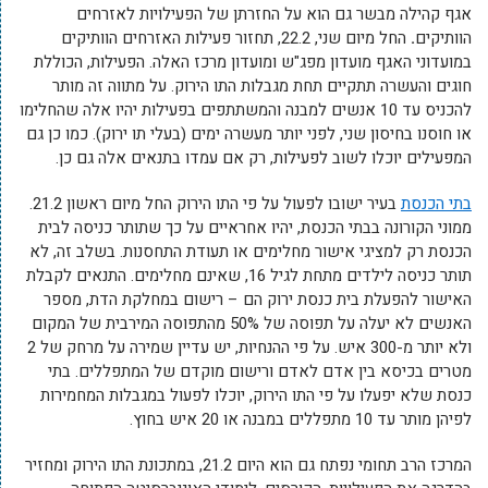
אגף קהילה מבשר גם הוא על החזרתן של הפעילויות לאזרחים
הוותיקים
.
החל מיום שני, 22.2, תחזור פעילות האזרחים הוותיקים
במועדוני האגף מועדון מפג"ש ומועדון מרכז האלה. הפעילות, הכוללת
חוגים והעשרה תתקיים תחת מגבלות התו הירוק. על מתווה זה מותר
להכניס עד 10 אנשים למבנה והמשתתפים בפעילות יהיו אלה שהחלימו
או חוסנו בחיסון שני, לפני יותר מעשרה ימים (בעלי תו ירוק). כמו כן גם
המפעילים יוכלו לשוב לפעילות, רק אם עמדו בתנאים אלה גם כן.
בתי הכנסת
בעיר ישובו לפעול על פי התו הירוק החל מיום ראשון 21.2.
ממוני הקורונה בבתי הכנסת, יהיו אחראיים על כך שתותר כניסה לבית
הכנסת רק למציגי אישור מחלימים או תעודת התחסנות. בשלב זה, לא
תותר כניסה לילדים מתחת לגיל 16, שאינם מחלימים. התנאים לקבלת
האישור להפעלת בית כנסת ירוק הם – רישום במחלקת הדת, מספר
האנשים לא יעלה על תפוסה של 50% מהתפוסה המירבית של המקום
ולא יותר מ-300 איש. על פי ההנחיות, יש עדיין שמירה על מרחק של 2
מטרים בכיסא בין אדם לאדם ורישום מוקדם של המתפללים. בתי
כנסת שלא יפעלו על פי התו הירוק, יוכלו לפעול במגבלות המחמירות
לפיהן מותר עד 10 מתפללים במבנה או 20 איש בחוץ.
המרכז הרב תחומי נפתח גם הוא היום 21.2, במתכונת התו הירוק ומחזיר