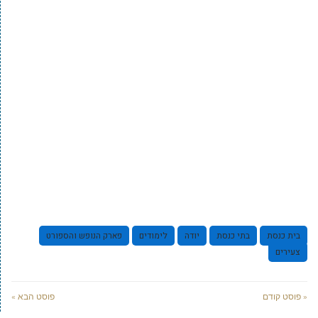
בית כנסת
בתי כנסת
יודה
לימודים
פארק הנופש והספורט
צעירים
« פוסט קודם
פוסט הבא »