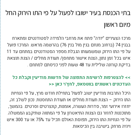
בתי הכנסת בעיר ישובו לפעול על פי התו הירוק החל
מיום ראשון
מרכז הצעירים "יודה" פתח את מרחבי הלמידה לסטודנטים ומתארח
בבגין 74 (ברחוב מנחם בגין מול בנין 76) בהרשמה מראש. המרכז פועל
על פי התו הירוק שמשמעותו הגבלת מספר הסטודנטים במתחם עד 11
איש בכל זמן נתון, הצגת אישור מתחסן/ תעודת מחלים / הצגת תוצאת
בדיקת קורונה שלילית עד 48 שעות לפני כניסתם למתחם .
>> להצטרפות לרשימת התפוצה של חדשות מודיעין וקבלת כל
העדכונים ראשונים בווטסאפ, לחץ/י כאן <<
היכל התרבות מודיעין ישוב לפעול בתחילת חודש מרץ, על פי הנחיות
התו הירוק – הצגת תעודת מחלים או תעודת התחסנות. נכון לשלב זה,
יחזרו אירועי זמר, סדרות העשרה, אומנות, קונצרטים וסרטים. בהמשך,
מתוכננות לחזור גם הצגות התיאטרון על פי המתווה שתיקבע הממשלה.
על פי הנחיות התו הירוק, תפוסת האולם תכיל עד 75% או עד 300 איש
ויהיה מרחק בישיבה בין הכיסאות.