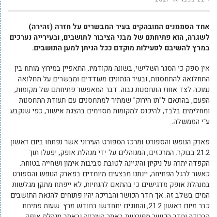
אחד הסממנים המובהקים בעיר המבשרים על חזרה (זהירה)
לשגרה, הוא פתיחתם של מבני הציבור לתושבים, ובעירייה נערכים
במרץ להשיבם לפעילות מוקדם ככל הניתן למען התושבים.
אין ספק כי הסגר השלישי, בשונה מקודמיו, התאפיין במירוץ מותח בין
התחלואה להתחסנות, ובעיר הנתונים מעודדים ומבשרים על תחלואה
נמוכה לצד אחוז התחסנות גבוה. דבר המאפשר פתיחתם של מקומות,
הפעם, בהתאם ל"תו הירוק" שמתיר למתחסנים עם תעודת התחסנות
ומחלימים בלבד, להיכנס למקומות מסוימים בהצגת אישור, כפי שנקבע
ע"י הממשלה.
פארק הנופש והספורט ומרכז הספורט העירוני אשר נפתחו ביום ראשון
21.2 בבוקר. המרכזים, המנוהלים על ידי מנהלת אופק, יפעלו תוך
הקפדה יתרה על ניקיון והיגיינה לטובת סביבות אימון ושחייה בטוחה.
כאשר לרגל הפתיחה, יינתנו מבצעים מיוחדים בפארק הנופש והספורט.
במנהלת אופק מדגישים כי בהתאם להנחיות, לא ייפתח מתקן מגלשות
המים בשלב זה. אך חדר הכושר והבריכה יהיו פתוחים להנאת התושבים
כבר מיום ראשון 21.2, והחוגים יתחדשו בחודש מרץ. שעות פתיחת
הבריכה וחדר הכושר מפורטות באתר העירייה ובאתר מנהלת אופק.