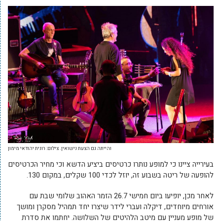
והייתה גם הצעת נישואין. צילום: רונית יהודאי מימון
בעירייה ציינו כי למופע נותרו כרטיסים ביציע הדשא וכי מחיר הכרטיסים
להופעה של ריטה בשבוע זה, יוזל לכדי 100 שקלים, במקום 130.
לאחר מכן, יופיעו ביום חמישי 26.7 הזמר האהוב שלומי שבת עם
אורחים מיוחדים, דיקלה ועברי לידר שיצרו יחד תמהיל מסקרן ומושך
של מופע מעניין עם מיטב הלהיטים של השלושה. יחתמו את סדרת