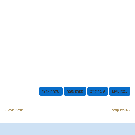
ענבה LIVE
ענבה לייב
פארק ענבה
שלמה ארצי
« פוסט קודם
פוסט הבא »