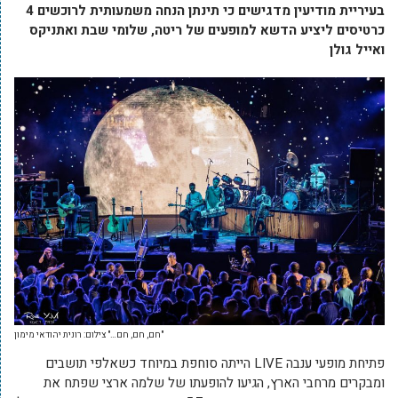
בעיריית מודיעין מדגישים כי תינתן הנחה משמעותית לרוכשים 4
כרטיסים ליציע הדשא למופעים של ריטה, שלומי שבת ואתניקס
ואייל גולן
"חם, חם, חם…" צילום: רונית יהודאי מימון
פתיחת מופעי ענבה LIVE הייתה סוחפת במיוחד כשאלפי תושבים
ומבקרים מרחבי הארץ, הגיעו להופעתו של שלמה ארצי שפתח את