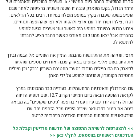
סדרת המופעים החמה ביום חמישי 5.7. השירים המוכרים והאהובים של
הזמר הגדול, בקעו מפארק ענבה זו השנה השנייה ברציפות לאחר שגם
הופיע בשנה שעברה בקיץ במופע מוצלח במיוחד. רבים בכל הגילאים,
רקדו, צילמו ושרו יחד עם ארצי ולהקתו ולא רצו שההופעה תסתיים.
אירוע מרגש במיוחד במופע היה כאשר שני צעירים הגיעו למופע
כחברים אבל יצאו ממנו כזוג מאורס כאשר החבר הציע לחברתו
להינשא לו.
ארצי, שזיהה את ההתרגשות מהבמה, הזמין את השניים אל הבמה ובירך
את הזוג בשם אלפי הצופים בפארק ענבה. אורחים נוספים שהגיעו
לפארק היו הם חיילים מגדוד "סער" מחטיבת השריון "ברק" וכן חיילים
מחטיבת הקומנדו, שהוזמנו למופע על ידי האמן.
עם האדרנלין והאנרגיות המחשמלות, בעירייה כבר מתכוננים במרץ
לקראת ההופעה הבאה ביום חמישי הקרוב 12.7, שם תופיע הדיווה
הגדולה ריטה יחד עם עידן עמדי בהופעה "ניסים שקופים" בה מביאה
ריטה את מיטב רפרטואר שיריה היפים מכל הזמנים יחד עם
הוירטואוזיות והנוכחות הבימתית האדירה הייחודית לריטה.
>> להצטרפות לרשימת התפוצה של חדשות מודיעין וקבלת כל
העדכונים ראשונים בווטסאפ, לחץ/י כאן <<