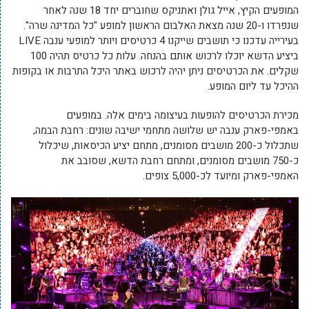
המופעים הקיץ, אייל גולן ואתניקס שחוברים יחד 18 שנה לאחר
שנפרדו ו-20 שנה מצאת האלבום הראשון למופע "כל המדינה שרה".
בעירייה עדכנו כי תושבים שייקנו 4 כרטיסים ויותר למופעי ענבה LIVE
ביציע הדשא יוכלו לרכוש אותם בהנחה. עלות כל כרטיס תהיה 100
שקלים. את הכרטיסים ניתן יהיה לרכוש באתר היכל התרבות או בקופות
ההיכל עד ליום המופע.
מכירת הכרטיסים להופעות בעיצומה בימים אלה. במופעים
באמפי-פארק ענבה יש שלושה מתחמי ישיבה שונים: רחבת הבמה,
שתכלול כ-200 מושבים מסומנים, מתחם יציע הכיסאות, שיכלול
כ-750 מושבים מסומנים, ומתחם רחבת הדשא, שסובב את
האמפי-פארק ומיועד לכ-5,000 צופים.