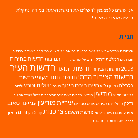
אנו עושים כל מאמץ להשלים את הנגשת האתר! במידה ונתקלת
בבעיה אנא פנה אלינו!
תגיות
בר מצווה
אינטרנט
אתר השבוע
בני נוער
בריאות ורפואה
האגף לשירותים
בתי ספר
חדשות בחירות
התנדבות
המלצת דתילי
חברתיים
הרב אליעזר שינוולד
חדשות העיר
חדשות הנוער
2008
חדשות הבידור
חדשות הציבור הדתי
חדשות חסד מקומי
חדשות
חיים ביבס
טיולים וטבע
כלכלה
חינוך
חידון פ"ש
ילדים
חנוכה
מודיעין
כתבות
מד"א
מודיעין מכבים רעות
מלחמת חרבות ברזל
משרד החינוך
עיריית מודיעין
עמיעד טאוב
נדל"ן
ספורט
ספרים
נשים
נפתלי בנט
צרכנות
פרשת השבוע
קורונה
פארק ענבה
קהילה
פינת האימוץ
ראיון
תרבות
4X6X8
שכונת נופים