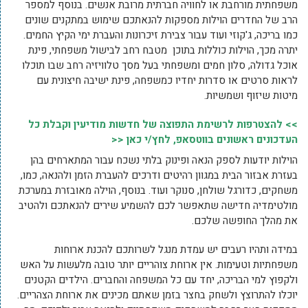
משפחתית מורחבת או לחוויה חברתית מרובת אנשים. בנוסף למספר
הרב של החדרים הוילות מספקות להנאתכם שימוש במתקנים שונים
כמו בריכה, ג'קוזי ועוד עבור צבירת זיכרונות והעברת ימי הקיץ החמים.
יתרה מכך, הוילות כוללות בתוכן מטבח רחב לבישול משפחתי, פינת
אוכל גדולה, סלון חמים ומשפחתי בעל מסך טלוויזיה רחב שבו תוכלו
לראות סרטים או סדרות יחדיו כמשפחה, פינת ישיבה חיצונית עם
מיטות שיזוף ושמשיות.
>> להצטרפות לרשימת התפוצה של חדשות מודיעין וקבלת כל
העדכונים ראשונים בווטסאפ, לחץ/י כאן <<
הוילות יודעות לספק הנאה ופינוק בלתי נשכח עבור המתארחים בהן
בעזרת אבזור הבית במגוון רהיטים ודרכים להעברת הזמן ולהנאה, כמו,
משחקים, כדורגל שולחן, סנוקר ועוד. בנוסף, הוילה מאובזרת במערכת
מולטימדיה חדישה שתאפשר לכם להשמיע שירים להנאתכם ולהטיב
את מהלך החופשה שלכם.
במידה ותהיו רעבים יש עמדת מנגל לשרותכם להכנת ארוחות
משפחתיות וטעימות. אין ארוחת צוהריים יותר טובה מלעשות על האש
ולקפוץ למי הבריכה, יחד עם כל המשפחה והחברים. הילדים הקטנים
יוכלו להתרוצץ ולשחק בחצר בזמן שאתם מכינים את ארוחת הצהריים.