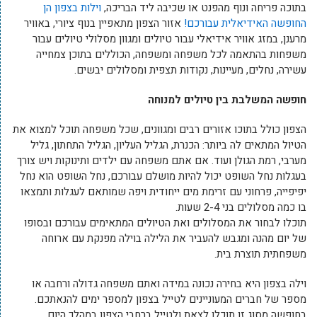
בתוכה פריחה ונוף מהפנט או שכיבה ליד הבריכה,
וילות בצפון הן
החופשה האידיאלית עבורכם!
אזור הצפון מתאפיין בנוף ציורי, באוויר
מרענן, במזג אוויר אידיאלי עבור טיולים ומגוון מסלולי טיולים עבור
משפחות בהתאמה לכל משפחה ומשפחה, הכוללים בתוכן צמחייה
עשירה, נחלים, מעיינות, נקודות תצפית ומסלולים יבשים.
חופשה המשלבת בין טיולים למנוחה
הצפון כולל בתוכו אזורים רבים ומגוונים, שכל משפחה תוכל למצוא את
הטיול המתאים לה ביותר: הכנרת, הגליל העליון, הגליל התחתון, גליל
מערבי, רמת הגולן ועוד. אם אתם משפחה עם ילדים ותינוקות ויש צורך
בעגלות נחל השופט יכול להיות מושלם עבורכם, נחל השופט הוא נחל
יפיפייה, פרחוני עם זרימת מים ייחודית ויפה שמותאם לעגלות ותמצאו
בו כמה מסלולים בני 2-4 שעות.
תוכלו לבחור את המסלולים ואת הטיולים המתאימים עבורכם ובסופו
של יום מהנה ומגבש להעביר את הלילה בוילה מפנקת עם ארוחה
משפחתית תוצרת בית.
וילה בצפון היא בחירה נכונה במידה ואתם משפחה גדולה ורחבה או
מספר של חברים המעוניינים לטייל בצפון למספר ימים להנאתכם.
בחופשה מסוג זו תוכלו לצאת ולטייל ברחבי הצפון במהלך היום