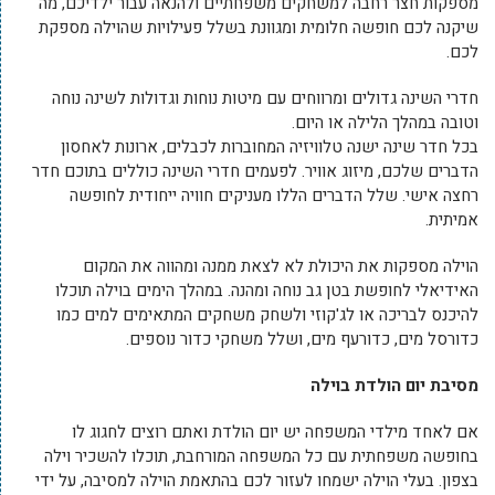
מספקות חצר רחבה למשחקים משפחתיים ולהנאה עבור ילדיכם, מה
שיקנה לכם חופשה חלומית ומגוונת בשלל פעילויות שהוילה מספקת
לכם.
חדרי השינה גדולים ומרווחים עם מיטות נוחות וגדולות לשינה נוחה
וטובה במהלך הלילה או היום.
בכל חדר שינה ישנה טלוויזיה המחוברות לכבלים, ארונות לאחסון
הדברים שלכם, מיזוג אוויר. לפעמים חדרי השינה כוללים בתוכם חדר
רחצה אישי. שלל הדברים הללו מעניקים חוויה ייחודית לחופשה
אמיתית.
הוילה מספקות את היכולת לא לצאת ממנה ומהווה את המקום
האידיאלי לחופשת בטן גב נוחה ומהנה. במהלך הימים בוילה תוכלו
להיכנס לבריכה או לג'קוזי ולשחק משחקים המתאימים למים כמו
כדורסל מים, כדורעף מים, ושלל משחקי כדור נוספים.
מסיבת יום הולדת בוילה
אם לאחד מילדי המשפחה יש יום הולדת ואתם רוצים לחגוג לו
בחופשה משפחתית עם כל המשפחה המורחבת, תוכלו להשכיר וילה
בצפון. בעלי הוילה ישמחו לעזור לכם בהתאמת הוילה למסיבה, על ידי