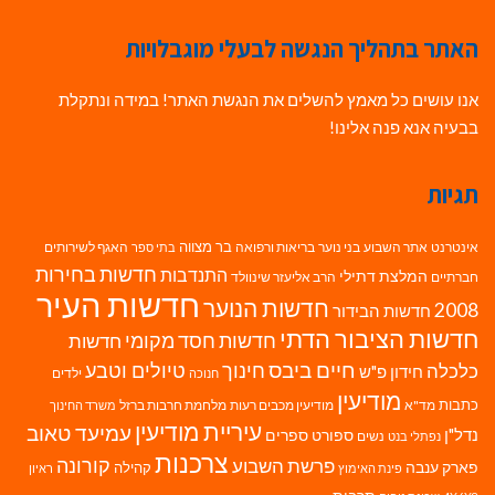
האתר בתהליך הנגשה לבעלי מוגבלויות
אנו עושים כל מאמץ להשלים את הנגשת האתר! במידה ונתקלת
בבעיה אנא פנה אלינו!
תגיות
בר מצווה
אינטרנט
אתר השבוע
בני נוער
בריאות ורפואה
האגף לשירותים
בתי ספר
חדשות בחירות
התנדבות
המלצת דתילי
חברתיים
הרב אליעזר שינוולד
חדשות העיר
חדשות הנוער
2008
חדשות הבידור
חדשות הציבור הדתי
חדשות חסד מקומי
חדשות
חיים ביבס
טיולים וטבע
כלכלה
חינוך
חידון פ"ש
ילדים
חנוכה
מודיעין
כתבות
מד"א
מודיעין מכבים רעות
מלחמת חרבות ברזל
משרד החינוך
עיריית מודיעין
עמיעד טאוב
נדל"ן
ספורט
ספרים
נשים
נפתלי בנט
צרכנות
פרשת השבוע
קורונה
פארק ענבה
קהילה
פינת האימוץ
ראיון