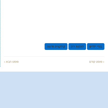
בגדי ילדים
להקות רוק
קולקציה חדשה
« פוסט קודם
פוסט הבא »