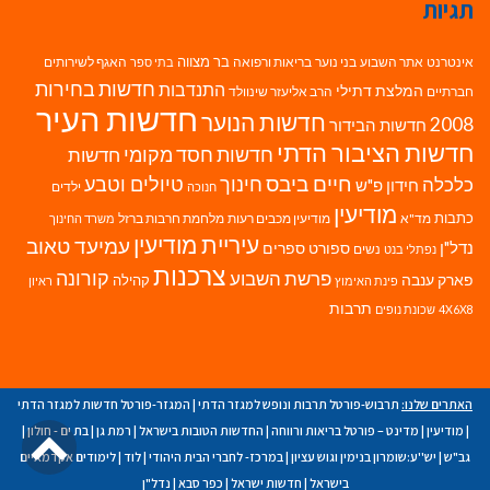
תגיות
בר מצווה
אינטרנט
אתר השבוע
בני נוער
בריאות ורפואה
האגף לשירותים
בתי ספר
חדשות בחירות
התנדבות
המלצת דתילי
חברתיים
הרב אליעזר שינוולד
חדשות העיר
חדשות הנוער
2008
חדשות הבידור
חדשות הציבור הדתי
חדשות חסד מקומי
חדשות
חיים ביבס
טיולים וטבע
כלכלה
חינוך
חידון פ"ש
ילדים
חנוכה
מודיעין
כתבות
מד"א
מודיעין מכבים רעות
מלחמת חרבות ברזל
משרד החינוך
עיריית מודיעין
עמיעד טאוב
נדל"ן
ספורט
ספרים
נשים
נפתלי בנט
צרכנות
פרשת השבוע
קורונה
פארק ענבה
קהילה
פינת האימוץ
ראיון
תרבות
4X6X8
שכונת נופים
האתרים שלנו:
תרבוש-פורטל תרבות ונופש למגזר הדתי
|
המגזר-פורטל חדשות למגזר הדתי
גל
|
מודיעין
|
מדינט – פורטל בריאות ורווחה
|
החדשות הטובות בישראל
|
רמת גן
|
בת ים - חולון
|
גב"ש
|
יש''ע:שומרון בנימין וגוש עציון
|
במרכז- לחברי הבית היהודי
|
לוד
|
לימודים אקדמאיים
לר
בישראל
|
חדשות ישראל
|
כפר סבא
|
נדל"ן