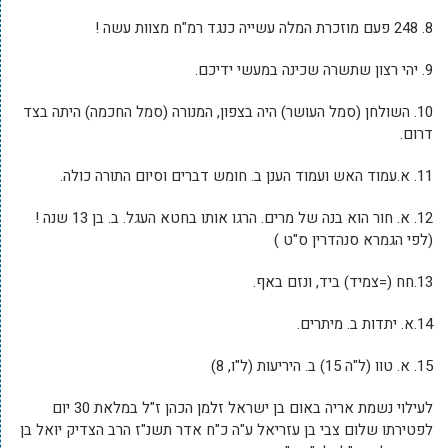
8. 248 פעם מוזכרת המלה עשייה כנגד רמ"ח מצוות עשה !
9. יהי רצון שתשרה שכינה במעשי ידיכם.
10. השולחן (סמל העושר) היה בצפון, המנורה (סמל החכמה) היתה בצד
דרום.
11. א.עמוד האש ועמוד הענן ב. חומש דברים וסיום התורה כולה.
12. א. חור הוא בנה של מרים. הרגו אותו בחטא העגל. ב. בן 13 שנה !
(לפי הגמרא סנהדרין ס"ט )
13.חח (=צמיד) ביד, ונזם באף.
14.א. יתדות ב. מיתרים.
15. א. טוו (ל"ה 15) ב. היריעות (ל"ו, 8)
לעילוי נשמת אריה באום בן ישראל זלמן הכהן ז"ל במלאת 30 יום
לפטירתו שלום צבי בן עזריאל ע"ה כ"ח אדר תשנ"ז הרב הצדיק יואל בן