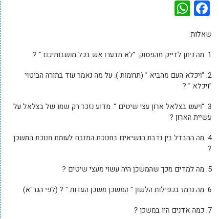
WhatsApp
Facebook
שאלות
1. מה ניתן לדייק מהפסוק: "לא תבערו אש בכל מושבותיכם " ?
2. "ויכלא העם מהביא " (תרומות ). על מה נאמר עוד בתורה הביטוי
"ויכלא " ?
3. "ויעש בצלאל ארון עצי שיטים ". מדוע נזכר רק שמו של בצלאל על
עשיית הארון ?
4. מה ההבדל בין נדבת הנשיאים בחנוכת המזבח לעומת חנוכת המשכן
?
5. מה למדים מכך שהמשכן היה עשוי מעצי שיטים ?
6. מה נרמז בכפילות הלשון " המשכן משכן העדות " ? (לפי הגר"א)
7. כמה אדנים היו במשכן ?