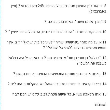
8.בתיאור בנין המשכן מוזכרת המילה עשייה 248 פעם. מדוע ? (עיין
באברבנאל)
9. "ויברך אותם משה ". באיזו ברכה ברכם ?
10. מה מקור הפתגם : " הרוצה להחכים ידרים, הרוצה להעשיר יצפין ". ?
11.א. על מה נאמר בפרשתינו שהיה " לעיני כל בית ישראל " ? ב. איזה
חומש מסתיים במילים :"לעיני כל ישראל " ?
12. "בצלאל בן אורי בן חור" א. מי היה חור ? ב. באיזה גיל היה בצלאל
כשבנה את המשכן ?
13. באיזה איבר בגוף מונחים התכשיטים הבאים : א. חח ב. נזם ?
14. כיצד נקראים בפרשתינו מרכיבי האוהל : א. המקלות ב. החבלים ?
15. איזו מלאכה עשו א. כל אישה חכמת לב ב. כל איש חכם לב ?
תשובות