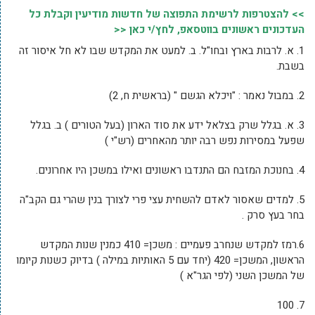
>> להצטרפות לרשימת התפוצה של חדשות מודיעין וקבלת כל
העדכונים ראשונים בווטסאפ, לחץ/י כאן <<
1. א. לרבות בארץ ובחו"ל. ב. למעט את המקדש שבו לא חל איסור זה
בשבת.
2. במבול נאמר : "ויכלא הגשם " (בראשית ח, 2)
3. א. בגלל שרק בצלאל ידע את סוד הארון (בעל הטורים ) ב. בגלל
שפעל במסירות נפש רבה יותר מהאחרים (רש"י )
4. בחנוכת המזבח הם התנדבו ראשונים ואילו במשכן היו אחרונים.
5. למדים שאסור לאדם להשחית עצי פרי לצורך בנין שהרי גם הקב"ה
בחר בעץ סרק .
6.רמז למקדש שנחרב פעמיים : משכן= 410 כמנין שנות המקדש
הראשון, המשכן= 420 (יחד עם 5 האותיות במילה ) בדיוק כשנות קיומו
של המשכן השני (לפי הגר"א )
7. 100