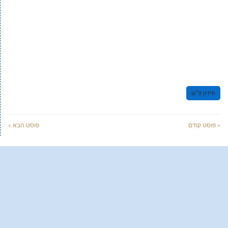
חידון פ"ש
« פוסט קודם
פוסט הבא »