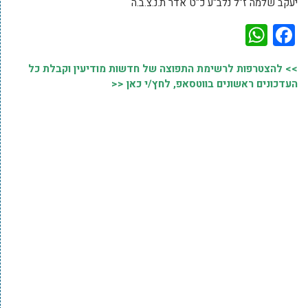
יעקב שלמה ז"ל נלב"ע כ"ט אדר ת.נ.צ.ב.ה
WhatsApp
Facebook
>> להצטרפות לרשימת התפוצה של חדשות מודיעין וקבלת כל
העדכונים ראשונים בווטסאפ, לחץ/י כאן <<