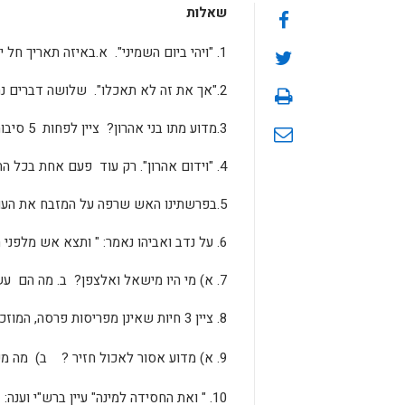
שאלות
1. "ויהי ביום השמיני". א.באיזה תאריך חל יום זה? ב. מה מעלותיו ?
2."אך את זה לא תאכלו". שלושה דברים נתקשה בהם משה, והראה לו ה' באצבע. מה הם?
3.מדוע מתו בני אהרון? ציין לפחות 5 סיבות.
4. "וידום אהרון". רק עוד פעם אחת בכל התורה נאמר הביטוי "וידום". היכן?
5.בפרשתינו האש שרפה על המזבח את העולה והחלבים. ציין עוד 2 מקרים בתנ"ך שבהם האש שרפה קורבנות.
6. על נדב ואביהו נאמר: " ותצא אש מלפני ה' ותאכל אותם" על מי עוד בתורה מסופר שמתו בצורה דומה?
7. א) מי היו מישאל ואלצפן? ב. מה הם עשו ?
8. ציין 3 חיות שאינן מפריסות פרסה, המוזכרות בפרשתנו.
9. א) מדוע אסור לאכול חזיר ? ב) מה משמעות השם חזיר ?
10. " ואת החסידה למינה" עיין ברש"י וענה: א. מדוע נקרא שמה חסידה? ב . למה היא טמאה ?