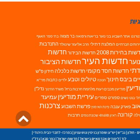
יות
בר מצווה
טרנט
אתר השבוע
בני נוער
בריאות ורפואה
האגף
בתי ספר
התנדבות
המלצת דתילי
רותים חברתיים
הרב אליעזר שינוולד
חדשות
ות בחירות 2008
חדשות הבידור
חדשות העיר
חדשות הציבור
וער
תי
חדשות חסד מקומי
חדשות כלכלה
חידון פ"ש
ים ביבס
טיולים וטבע
חינוך
כתבות
ילדים
מד"א
חנוכה
דיעין
נדל"ן
מודיעין מכבים רעות
מלחמת חרבות ברזל
משרד החינוך
עיריית מודיעין
עמיעד
ספורט
ספרים
נשים
לי בנט
צרכנות
וב
פרשת השבוע
פארק ענבה
פינת האימוץ
גליל
קורונה
לה
תרבות
ראיון 4X6X8
שכונת נופים
לרא
ם - חולון
|
גב"ש
|
יש''ע:שומרון בנימין וגוש עציון
|
במרכז- לחברי הבית היהודי
|
לוד
|
לימודים אקדמאיים בישראל
|
חדשות ישראל
|
כפר סבא
|
נדל"ן