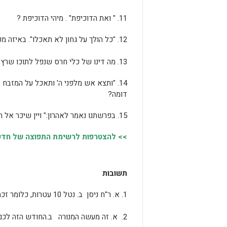
11. " ואת הדוכיפת" . מיהי הדוכיפת ?
12. "כל הולך על גחון לא תאכלו". באיזה מקום אחר בתורה נזכרת המילה גחון?
13. מה דינו של כלי חרס שנפל לתוכו שרץ?
14. "ותצא אש מלפני ה' ותאכל על המזבח
דומה?
15. בפרשתנו נאמר לאהרון:" ויין שיכר אל תשת". מי עוד בתנ"ך קיבל צווי דומה?
>> להצטרפות לרשימת התפוצה של חדשות
תשובות
1. א. ר"ח ניסן ב. נטל 10 עטרות, כלומר זכה להיות ראשון לעשרה דברים.
2. א. זה מעשה המנורה ב.החודש הזה לכם (מולד הירח) ג.טומאת השרצים- "וזה לכם הטמא בשרץ".