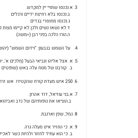
3. א.נכנסו שתויי יין למקדש.
ב.נכנסו בלא רחיצת ידיים ורגלים
ג.נכנסו מחוסרי בגדים
ד.לא נשאו נשים ולכן לא קיימו מצות פרי
ה.הורו הלכה בפני רבן (=משה)
4. על השמש בגבעון: "וידום השמש" (יהושע, י', 13)
5. א. אצל אליהו ונביאי הבעל (מלכים א', יח)
ב. קורבנו של מנוח עלה באש (שופטים י"
6. 250 איש מעדת קורח שהקטירו אש זרה.(במדבר ט"ז, 38)
7. א.בני עוזיאל, דוד אהרון.
ב.הוציאו את גופותיהם של נדב ואביהוא 
8. גמל, שפן וארנבת.
9. א. כי החזיר אינו מעלה גרה.
ב. כי הוא עתיד לחזור ולהיות כשר לאכיל