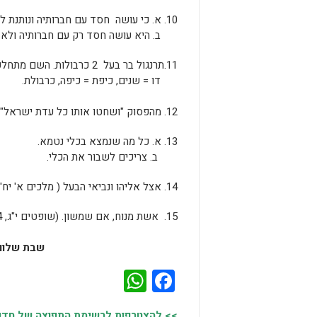
10. א. כי עושה חסד עם חברותיה ונותנת להם לאכול מהמזון שלה.
ב. היא עושה חסד רק עם חברותיה ולא 
11.תרנגול בר בעל 2 כרבולות. השם מתחלק ל- 2 מילים:
דו = שנים, כיפת = כיפה, כרבולת.
12. מהפסוק "ושחטו אותו כל עדת ישראל".
13. א. כל מה שנמצא בכלי נטמא.
ב. צריכים לשבור את הכלי.
14. אצל אליהו ונביאי הבעל ( מלכים א' יח' 38).
15. אשת מנוח, אם שמשון. (שופטים י"ג, 14)
שבת שלום
WhatsApp
Facebook
>> להצטרפות לרשימת התפוצה של חדשות