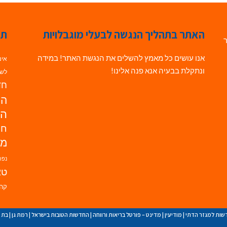
האתר בתהליך הנגשה לבעלי מוגבלויות
תג
ר
אנו עושים כל מאמץ להשלים את הנגשת האתר! במידה
אינ
ונתקלת בבעיה אנא פנה אלינו!
לשי
חדש
הנ
הד
חי
מו
נפת
טא
קהי
שות למגזר הדתי
|
מודיעין
|
מדינט – פורטל בריאות ורווחה
|
החדשות הטובות בישראל
|
רמת גן
|
בת י