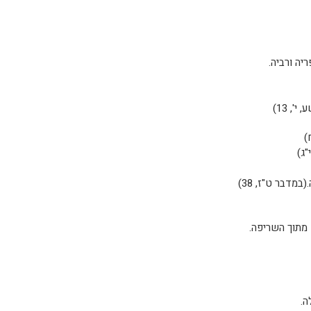
ה ורביה.
ג)
מתוך השריפה.
ה.